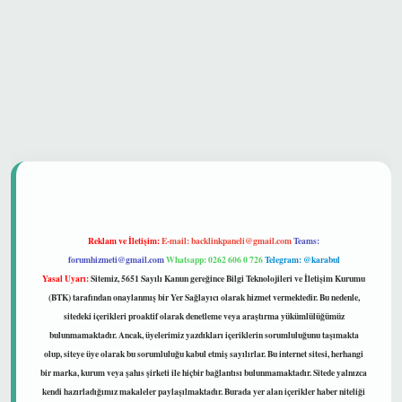
 güvenilir mi
Reklam ve İletişim:
E-mail:
backlinkpaneli@gmail.com
Teams:
forumhizmeti@gmail.com
Whatsapp: 0262 606 0 726
Telegram: @karabul
Yasal Uyarı:
Sitemiz, 5651 Sayılı Kanun gereğince Bilgi Teknolojileri ve İletişim Kurumu
(BTK) tarafından onaylanmış bir Yer Sağlayıcı olarak hizmet vermektedir. Bu nedenle,
sitedeki içerikleri proaktif olarak denetleme veya araştırma yükümlülüğümüz
bulunmamaktadır. Ancak, üyelerimiz yazdıkları içeriklerin sorumluluğunu taşımakta
olup, siteye üye olarak bu sorumluluğu kabul etmiş sayılırlar. Bu internet sitesi, herhangi
bir marka, kurum veya şahıs şirketi ile hiçbir bağlantısı bulunmamaktadır. Sitede yalnızca
kendi hazırladığımız makaleler paylaşılmaktadır. Burada yer alan içerikler haber niteliği