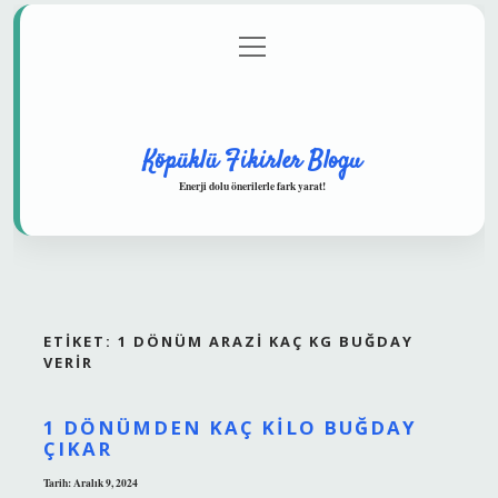
menüyü
Anasayfa
Gizlilik Politikası
Yasal Uyarı
aç
Hakkımızda
Köpüklü Fikirler Blogu
Enerji dolu önerilerle fark yarat!
ETIKET:
1 DÖNÜM ARAZI KAÇ KG BUĞDAY
VERIR
1 DÖNÜMDEN KAÇ KILO BUĞDAY
ÇIKAR
Tarih: Aralık 9, 2024