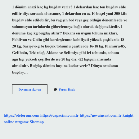
1 dönüm arazi kaç kg buğday verir? 1 dekardan kaç ton buğday elde
edilir diye soracak olursanız, 1 dekardan en az 10 buşel yani 300 kilo
buğday elde edilebilir, bu yağışın bol veya geç olduğu dönemlerde ve
sulanmayan tarlalarda gübrelemeye bağlı olarak değişmektedir. 1
dönüme kaç kg buğday atılır? Dekara en uygun tohum miktarı,
Pehlivan ve Golia gibi kardeşlenme kabiliyeti yüksek çeşitlerde 18-
20 kg, Sarajevo gibi küçük tohumlu çeşitlerde 16-18 kg, Flamura-85,
Gelibolu, Tekirdağ, Aldane ve Selimiye gibi iri tohumlu, tohum
ağırlığı yüksek çeşitlerde ise 20 kg’dır. -22 kg/gün arasında
olmalıdır. Buğday dönüm başı ne kadar verir? Dünya ortalama
buğday…
1
Devamını okuyun
Yorum Bırak
Dönümden
Kaç
Kilo
Buğday
Çıkar
https://oteforum.com
https://capacim.com.tr
https://nevainsaat.com.tr
knight
online
nttgame
Sitemap