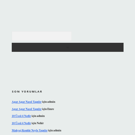
Arama
SON YORUMLAR
Agar Agar Nasıl Yapılır
için
admin
Agar Agar Nasıl Yapılır
için
Emre
10 Üssü 4 Nedir
için
admin
10 Üssü 4 Nedir
için
Nehir
Makyaj Kontür Neyle Yapılır
için
admin