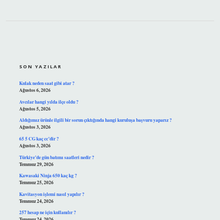
SIDEBAR
SON YAZILAR
Kulak neden saat gibi atar ?
Ağustos 6, 2026
Avcılar hangi yılda ilçe oldu ?
Ağustos 5, 2026
Aldığımız ürünle ilgili bir sorun çıktığında hangi kuruluşa başvuru yaparız ?
Ağustos 3, 2026
65 5 CG kaç cc’dir ?
Ağustos 3, 2026
Türkiye’de gün batımı saatleri nedir ?
Temmuz 29, 2026
Kawasaki Ninja 650 kaç kg ?
Temmuz 25, 2026
Kavitasyon işlemi nasıl yapılır ?
Temmuz 24, 2026
257 hesap ne için kullanılır ?
Temmuz 24, 2026