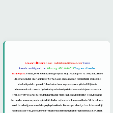
t güvenilir mi
Reklam ve İletişim:
E-mail:
backlinkpaneli@gmail.com
Teams:
forumhizmeti@gmail.com
Whatsapp: 0262 606 0 726
Telegram: @karabul
Yasal Uyarı:
Sitemiz, 5651 Sayılı Kanun gereğince Bilgi Teknolojileri ve İletişim Kurumu
(BTK) tarafından onaylanmış bir Yer Sağlayıcı olarak hizmet vermektedir. Bu nedenle,
sitedeki içerikleri proaktif olarak denetleme veya araştırma yükümlülüğümüz
bulunmamaktadır. Ancak, üyelerimiz yazdıkları içeriklerin sorumluluğunu taşımakta
olup, siteye üye olarak bu sorumluluğu kabul etmiş sayılırlar. Bu internet sitesi, herhangi
bir marka, kurum veya şahıs şirketi ile hiçbir bağlantısı bulunmamaktadır. Sitede yalnızca
kendi hazırladığımız makaleler paylaşılmaktadır. Burada yer alan içerikler haber niteliği
taşımamakta olup, gerçek kurum ve kişiler hakkında paylaşım yapılmamaktadır. Gerçek