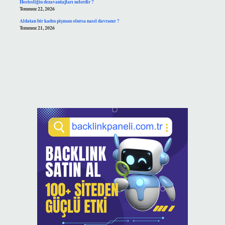
Hostesliğin dezavantajları nelerdir ?
Temmuz 22, 2026
Aldatan bir kadın pişman olursa nasıl davranır ?
Temmuz 21, 2026