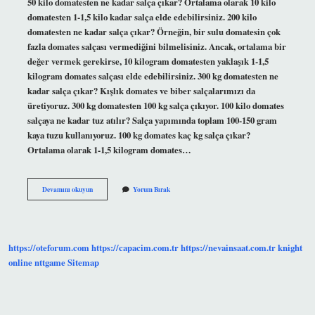
50 kilo domatesten ne kadar salça çıkar? Ortalama olarak 10 kilo
domatesten 1-1,5 kilo kadar salça elde edebilirsiniz. 200 kilo
domatesten ne kadar salça çıkar? Örneğin, bir sulu domatesin çok
fazla domates salçası vermediğini bilmelisiniz. Ancak, ortalama bir
değer vermek gerekirse, 10 kilogram domatesten yaklaşık 1-1,5
kilogram domates salçası elde edebilirsiniz. 300 kg domatesten ne
kadar salça çıkar? Kışlık domates ve biber salçalarımızı da
üretiyoruz. 300 kg domatesten 100 kg salça çıkıyor. 100 kilo domates
salçaya ne kadar tuz atılır? Salça yapımında toplam 100-150 gram
kaya tuzu kullanıyoruz. 100 kg domates kaç kg salça çıkar?
Ortalama olarak 1-1,5 kilogram domates…
100
Devamını okuyun
Yorum Bırak
Kg
Domates
Kaç
Kg
Salça
https://oteforum.com
https://capacim.com.tr
https://nevainsaat.com.tr
knight
online
nttgame
Sitemap