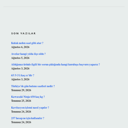
SIDEBAR
SON YAZILAR
Kulak neden saat gibi atar ?
Ağustos 6, 2026
Avcılar hangi yılda ilçe oldu ?
Ağustos 5, 2026
Aldığımız ürünle ilgili bir sorun çıktığında hangi kuruluşa başvuru yaparız ?
Ağustos 3, 2026
65 5 CG kaç cc’dir ?
Ağustos 3, 2026
Türkiye’de gün batımı saatleri nedir ?
Temmuz 29, 2026
Kawasaki Ninja 650 kaç kg ?
Temmuz 25, 2026
Kavitasyon işlemi nasıl yapılır ?
Temmuz 24, 2026
257 hesap ne için kullanılır ?
Temmuz 24, 2026