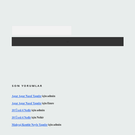
Arama
SON YORUMLAR
Agar Agar Nasıl Yapılır
için
admin
Agar Agar Nasıl Yapılır
için
Emre
10 Üssü 4 Nedir
için
admin
10 Üssü 4 Nedir
için
Nehir
Makyaj Kontür Neyle Yapılır
için
admin