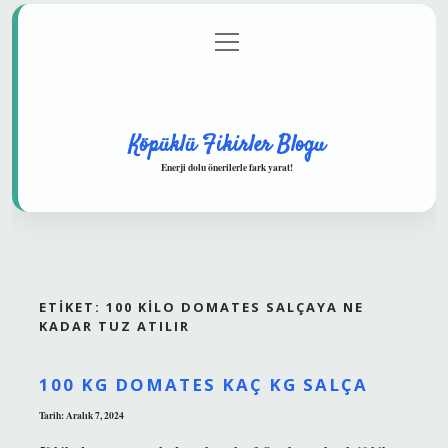
menüyü
Anasayfa
Gizlilik Politikası
Yasal Uyarı
aç
Hakkımızda
Köpüklü Fikirler Blogu
Enerji dolu önerilerle fark yarat!
ETIKET:
100 KILO DOMATES SALÇAYA NE
KADAR TUZ ATILIR
100 KG DOMATES KAÇ KG SALÇA
Tarih: Aralık 7, 2024