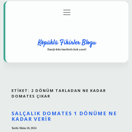
menüyü
Anasayfa
Gizlilik Politikası
Yasal Uyarı
aç
Hakkımızda
Köpüklü Fikirler Blogu
Enerji dolu önerilerle fark yarat!
ETIKET:
2 DÖNÜM TARLADAN NE KADAR
DOMATES ÇIKAR
SALÇALIK DOMATES 1 DÖNÜME NE
KADAR VERIR
Tarih: Ekim 18, 2024