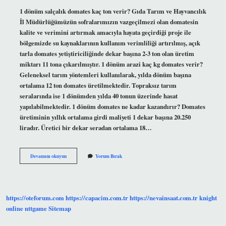
1 dönüm salçalık domates kaç ton verir? Gıda Tarım ve Hayvancılık
İl Müdürlüğümüzün sofralarımızın vazgeçilmezi olan domatesin
kalite ve verimini artırmak amacıyla hayata geçirdiği proje ile
bölgemizde su kaynaklarının kullanım verimliliği artırılmış, açık
tarla domates yetiştiriciliğinde dekar başına 2-3 ton olan üretim
miktarı 11 tona çıkarılmıştır. 1 dönüm arazi kaç kg domates verir?
Geleneksel tarım yöntemleri kullanılarak, yılda dönüm başına
ortalama 12 ton domates üretilmektedir. Topraksız tarım
seralarında ise 1 dönümden yılda 40 tonun üzerinde hasat
yapılabilmektedir. 1 dönüm domates ne kadar kazandırır? Domates
üretiminin yıllık ortalama girdi maliyeti 1 dekar başına 20.250
liradır. Üretici bir dekar seradan ortalama 18…
Salçalık
Devamını okuyun
Yorum Bırak
Domates
1
Dönüme
Ne
Kadar
https://oteforum.com
https://capacim.com.tr
https://nevainsaat.com.tr
knight
Verir
online
nttgame
Sitemap