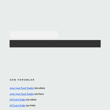
Arama
SON YORUMLAR
Agar Agar Nasıl Yapılır
için
admin
Agar Agar Nasıl Yapılır
için
Emre
10 Üssü 4 Nedir
için
admin
10 Üssü 4 Nedir
için
Nehir