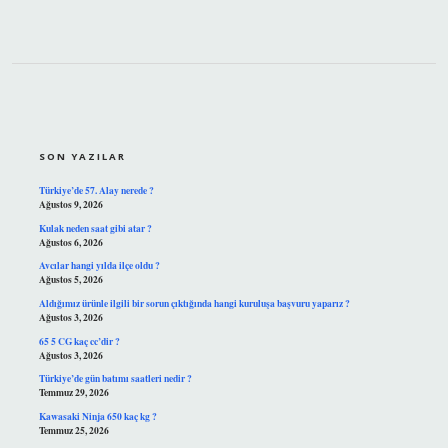
SIDEBAR
SON YAZILAR
Türkiye’de 57. Alay nerede ?
Ağustos 9, 2026
Kulak neden saat gibi atar ?
Ağustos 6, 2026
Avcılar hangi yılda ilçe oldu ?
Ağustos 5, 2026
Aldığımız ürünle ilgili bir sorun çıktığında hangi kuruluşa başvuru yaparız ?
Ağustos 3, 2026
65 5 CG kaç cc’dir ?
Ağustos 3, 2026
Türkiye’de gün batımı saatleri nedir ?
Temmuz 29, 2026
Kawasaki Ninja 650 kaç kg ?
Temmuz 25, 2026