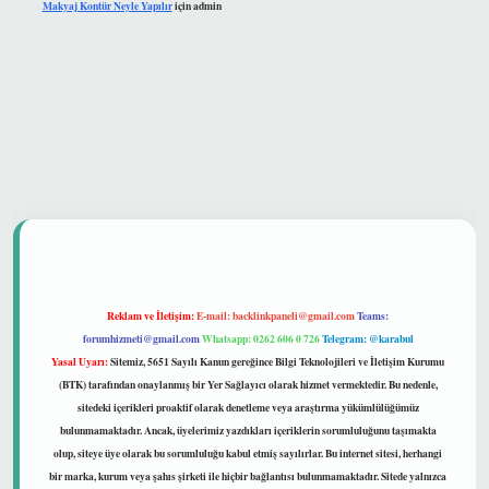
Makyaj Kontür Neyle Yapılır
için
admin
 güvenilir mi
Reklam ve İletişim:
E-mail:
backlinkpaneli@gmail.com
Teams:
forumhizmeti@gmail.com
Whatsapp: 0262 606 0 726
Telegram: @karabul
Yasal Uyarı:
Sitemiz, 5651 Sayılı Kanun gereğince Bilgi Teknolojileri ve İletişim Kurumu
(BTK) tarafından onaylanmış bir Yer Sağlayıcı olarak hizmet vermektedir. Bu nedenle,
sitedeki içerikleri proaktif olarak denetleme veya araştırma yükümlülüğümüz
bulunmamaktadır. Ancak, üyelerimiz yazdıkları içeriklerin sorumluluğunu taşımakta
olup, siteye üye olarak bu sorumluluğu kabul etmiş sayılırlar. Bu internet sitesi, herhangi
bir marka, kurum veya şahıs şirketi ile hiçbir bağlantısı bulunmamaktadır. Sitede yalnızca