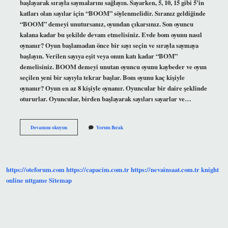
başlayarak sırayla saymalarını sağlayın. Sayarken, 5, 10, 15 gibi 5’in
katları olan sayılar için “BOOM” söylenmelidir. Sıranız geldiğinde
“BOOM” demeyi unutursanız, oyundan çıkarsınız. Son oyuncu
kalana kadar bu şekilde devam etmelisiniz. Evde bom oyunu nasıl
oynanır? Oyun başlamadan önce bir sayı seçin ve sırayla saymaya
başlayın. Verilen sayıya eşit veya onun katı kadar “BOM”
demelisiniz. BOOM demeyi unutan oyuncu oyunu kaybeder ve oyun
seçilen yeni bir sayıyla tekrar başlar. Bom oyunu kaç kişiyle
oynanır? Oyun en az 8 kişiyle oynanır. Oyuncular bir daire şeklinde
otururlar. Oyuncular, birden başlayarak sayıları sayarlar ve…
Boom
Devamını okuyun
Yorum Bırak
Oyunu
Nasıl
Oynanır
https://oteforum.com
https://capacim.com.tr
https://nevainsaat.com.tr
knight
online
nttgame
Sitemap