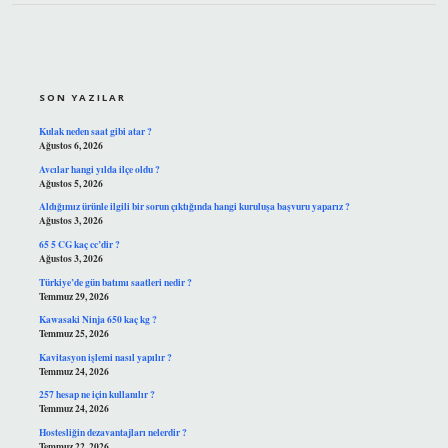
SIDEBAR
SON YAZILAR
Kulak neden saat gibi atar ?
Ağustos 6, 2026
Avcılar hangi yılda ilçe oldu ?
Ağustos 5, 2026
Aldığımız ürünle ilgili bir sorun çıktığında hangi kuruluşa başvuru yaparız ?
Ağustos 3, 2026
65 5 CG kaç cc’dir ?
Ağustos 3, 2026
Türkiye’de gün batımı saatleri nedir ?
Temmuz 29, 2026
Kawasaki Ninja 650 kaç kg ?
Temmuz 25, 2026
Kavitasyon işlemi nasıl yapılır ?
Temmuz 24, 2026
257 hesap ne için kullanılır ?
Temmuz 24, 2026
Hostesliğin dezavantajları nelerdir ?
Temmuz 22, 2026