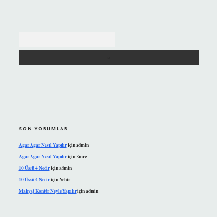
Arama
SON YORUMLAR
Agar Agar Nasıl Yapılır
için
admin
Agar Agar Nasıl Yapılır
için
Emre
10 Üssü 4 Nedir
için
admin
10 Üssü 4 Nedir
için
Nehir
Makyaj Kontür Neyle Yapılır
için
admin