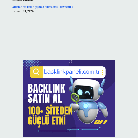
Aldatan bir kadın pişman olursa nasıl davranır ?
Temmuz 21, 2026