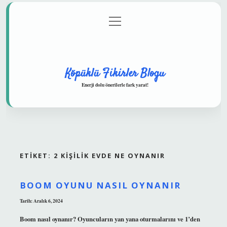
menüyü
Anasayfa
Gizlilik Politikası
Yasal Uyarı
aç
Hakkımızda
Köpüklü Fikirler Blogu
Enerji dolu önerilerle fark yarat!
ETIKET:
2 KIŞILIK EVDE NE OYNANIR
BOOM OYUNU NASIL OYNANIR
Tarih: Aralık 6, 2024
Boom nasıl oynanır? Oyuncuların yan yana oturmalarını ve 1’den