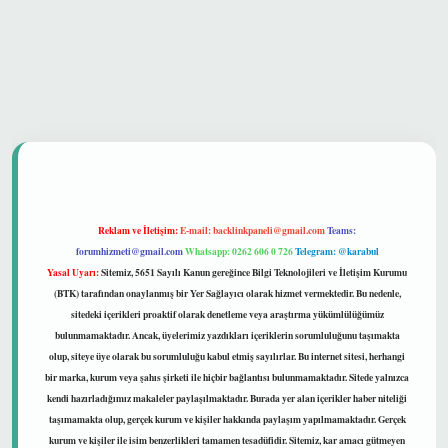
güvenilir mi
Reklam ve İletişim:
E-mail:
backlinkpaneli@gmail.com
Teams:
forumhizmeti@gmail.com
Whatsapp: 0262 606 0 726
Telegram: @karabul
Yasal Uyarı:
Sitemiz, 5651 Sayılı Kanun gereğince Bilgi Teknolojileri ve İletişim Kurumu
(BTK) tarafından onaylanmış bir Yer Sağlayıcı olarak hizmet vermektedir. Bu nedenle,
sitedeki içerikleri proaktif olarak denetleme veya araştırma yükümlülüğümüz
bulunmamaktadır. Ancak, üyelerimiz yazdıkları içeriklerin sorumluluğunu taşımakta
olup, siteye üye olarak bu sorumluluğu kabul etmiş sayılırlar. Bu internet sitesi, herhangi
bir marka, kurum veya şahıs şirketi ile hiçbir bağlantısı bulunmamaktadır. Sitede yalnızca
kendi hazırladığımız makaleler paylaşılmaktadır. Burada yer alan içerikler haber niteliği
taşımamakta olup, gerçek kurum ve kişiler hakkında paylaşım yapılmamaktadır. Gerçek
kurum ve kişiler ile isim benzerlikleri tamamen tesadüfidir. Sitemiz, kar amacı gütmeyen