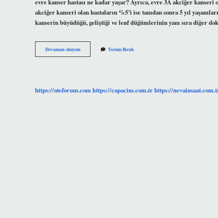
evre kanser hastası ne kadar yaşar? Ayrıca, evre 3A akciğer kanseri 
akciğer kanseri olan hastaların %5’i ise tanıdan sonra 5 yıl yaşaml
kanserin büyüdüğü, geliştiği ve lenf düğümlerinin yanı sıra diğer d
Kaç
Devamını okuyun
Yorum Bırak
Evre
Kanser
Var
https://oteforum.com
https://capacim.com.tr
https://nevainsaat.com.t