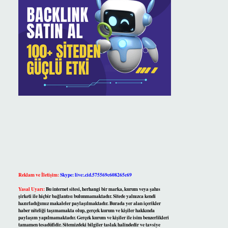
Reklam ve İletişim:
Skype: live:.cid.575569c608265c69
Yasal Uyarı:
Bu internet sitesi, herhangi bir marka, kurum veya şahıs
şirketi ile hiçbir bağlantısı bulunmamaktadır. Sitede yalnızca kendi
hazırladığımız makaleler paylaşılmaktadır. Burada yer alan içerikler
haber niteliği taşımamakta olup, gerçek kurum ve kişiler hakkında
paylaşım yapılmamaktadır. Gerçek kurum ve kişiler ile isim benzerlikleri
tamamen tesadüfidir. Sitemizdeki bilgiler taslak halindedir ve tavsiye