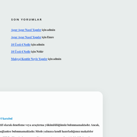
SON YORUMLAR
Agar Agar Nasıl Yapılır
için
admin
Agar Agar Nasıl Yapılır
için
Emre
10 Üssü 4 Nedir
için
admin
10 Üssü 4 Nedir
için
Nehir
Makyaj Kontür Neyle Yapılır
için
admin
 @karabul
proaktif olarak denetleme veya araştırma yükümlülüğümüz bulunmamaktadır. Ancak,
r bağlantısı bulunmamaktadır. Sitede yalnızca kendi hazırladığımız makaleler