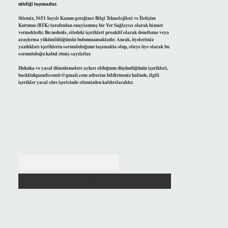
niteliği taşımazlar.
Sitemiz, 5651 Sayılı Kanun gereğince Bilgi Teknolojileri ve İletişim
Kurumu (BTK) tarafından onaylanmış bir Yer Sağlayıcı olarak hizmet
vermektedir. Bu nedenle, sitedeki içerikleri proaktif olarak denetleme veya
araştırma yükümlülüğümüz bulunmamaktadır. Ancak, üyelerimiz
yazdıkları içeriklerin sorumluluğunu taşımakta olup, siteye üye olarak bu
sorumluluğu kabul etmiş sayılırlar.
Hukuka ve yasal düzenlemelere aykırı olduğunu düşündüğünüz içerikleri,
backlinkpanelicomtr@gmail.com
adresine bildirmeniz halinde, ilgili
içerikler yasal süre içerisinde sitemizden kaldırılacaktır.
Arama