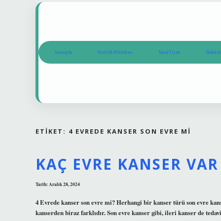
Anasayfa
Gizlilik Politikası
Yasal Uyarı
Hakkım
ETIKET:
4 EVREDE KANSER SON EVRE MI
KAÇ EVRE KANSER VAR
Tarih: Aralık 28, 2024
4 Evrede kanser son evre mi? Herhangi bir kanser türü son evre kanse
kanserden biraz farklıdır. Son evre kanser gibi, ileri kanser de tedavi