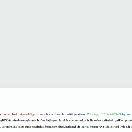
m:
E-mail:
backlinkpaneli@gmail.com
Teams:
forumhizmeti@gmail.com
Whatsapp: 0262 606 0 726
Telegram:
mu (BTK) tarafından onaylanmış bir Yer Sağlayıcı olarak hizmet vermektedir. Bu nedenle, sitedeki içerikleri 
 sorumluluğu kabul etmiş sayılırlar. Bu internet sitesi, herhangi bir marka, kurum veya şahıs şirketi ile hiçbi