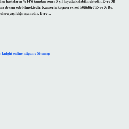
olan hastaların %14’ü tanıdan sonra 5 yıl hayatta kalabilmektedir. Evre 3B
arına devam edebilmektedir. Kanserin kaçıncı evresi kötüdür? Evre 3: Bu,
okulara yayıldığı aşamadır. Evre…
r
knight online
nttgame
Sitemap