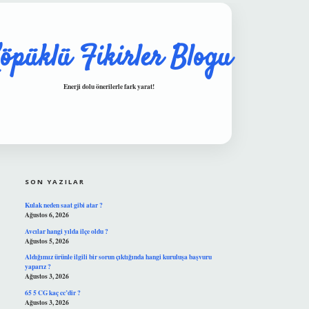
öpüklü Fikirler Blogu
Enerji dolu önerilerle fark yarat!
SIDEBAR
hiltonbet güvenilir mi
SON YAZILAR
Kulak neden saat gibi atar ?
Ağustos 6, 2026
Avcılar hangi yılda ilçe oldu ?
Ağustos 5, 2026
Aldığımız ürünle ilgili bir sorun çıktığında hangi kuruluşa başvuru
yaparız ?
Ağustos 3, 2026
65 5 CG kaç cc’dir ?
Ağustos 3, 2026