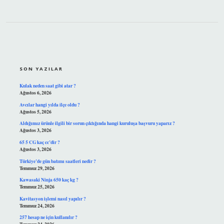
SIDEBAR
SON YAZILAR
Kulak neden saat gibi atar ?
Ağustos 6, 2026
Avcılar hangi yılda ilçe oldu ?
Ağustos 5, 2026
Aldığımız ürünle ilgili bir sorun çıktığında hangi kuruluşa başvuru yaparız ?
Ağustos 3, 2026
65 5 CG kaç cc’dir ?
Ağustos 3, 2026
Türkiye’de gün batımı saatleri nedir ?
Temmuz 29, 2026
Kawasaki Ninja 650 kaç kg ?
Temmuz 25, 2026
Kavitasyon işlemi nasıl yapılır ?
Temmuz 24, 2026
257 hesap ne için kullanılır ?