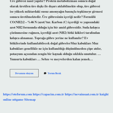
Üre gübresi nasıl yapılır? Protein metabolizması sonucu doğal
olarak üretilen üre dışkı ile dışarı atılabilmekte olup, üre gübresi
ise yüksek miktardaki susuz amonyağın basınçla tepkimeye girmesi
sonucu üretilmektedir. Üre gübresinin içeriği nedir? Formülü
CO(NH2)2 – %46 N (azot)’tur. Karbon (C) içerdiği ve yapısındaki
azot NH2 formunda olduğu için bir amid gübresidir. Suda kolayca
çözünmesine rağmen, içerdiği azot (NH2) bitki kökleri tarafından
kolayca alınamaz. Toprağa gübre yerine ne kullanılır? Ev
bitkilerinde kullanılabilecek doğal gübrelerMuz kabukları Muz
kabukları genellikle ne için kullanıldığı düşünülmeden çöpe atılır,
potasyum açısından zengin bir kaynak olduğu sıklıkla unutulur. …
Yumurta kabukları … Sebze ve meyvelerden kalan yemek…
Üre
Devamını okuyun
Yorum Bırak
Gübresi
Yerine
Ne
Kullanılır
https://oteforum.com
https://capacim.com.tr
https://nevainsaat.com.tr
knight
online
nttgame
Sitemap