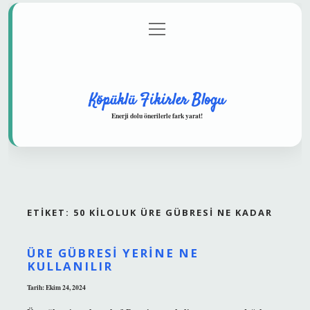
menüyü
Anasayfa
Gizlilik Politikası
Yasal Uyarı
aç
Hakkımızda
Köpüklü Fikirler Blogu
Enerji dolu önerilerle fark yarat!
ETIKET:
50 KILOLUK ÜRE GÜBRESI NE KADAR
ÜRE GÜBRESI YERINE NE
KULLANILIR
Tarih: Ekim 24, 2024