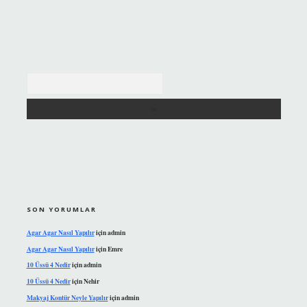
Arama
SON YORUMLAR
Agar Agar Nasıl Yapılır
için
admin
Agar Agar Nasıl Yapılır
için
Emre
10 Üssü 4 Nedir
için
admin
10 Üssü 4 Nedir
için
Nehir
Makyaj Kontür Neyle Yapılır
için
admin