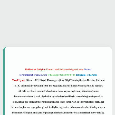
 güvenilir mi
Reklam ve İletişim:
E-mail:
backlinkpaneli@gmail.com
Teams:
forumhizmeti@gmail.com
Whatsapp: 0262 606 0 726
Telegram: @karabul
Yasal Uyarı:
Sitemiz, 5651 Sayılı Kanun gereğince Bilgi Teknolojileri ve İletişim Kurumu
(BTK) tarafından onaylanmış bir Yer Sağlayıcı olarak hizmet vermektedir. Bu nedenle,
sitedeki içerikleri proaktif olarak denetleme veya araştırma yükümlülüğümüz
bulunmamaktadır. Ancak, üyelerimiz yazdıkları içeriklerin sorumluluğunu taşımakta
olup, siteye üye olarak bu sorumluluğu kabul etmiş sayılırlar. Bu internet sitesi, herhangi
bir marka, kurum veya şahıs şirketi ile hiçbir bağlantısı bulunmamaktadır. Sitede yalnızca
kendi hazırladığımız makaleler paylaşılmaktadır. Burada yer alan içerikler haber niteliği