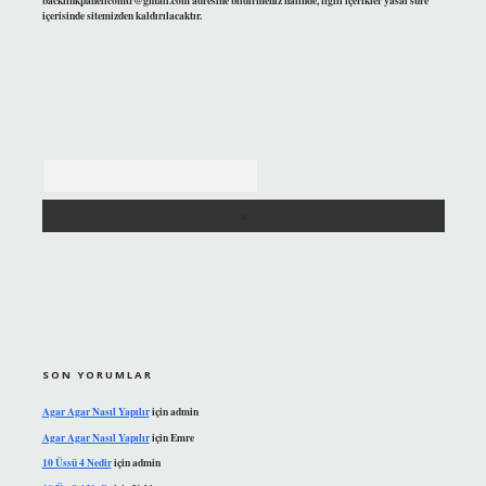
backlinkpanelicomtr@gmail.com
adresine bildirmeniz halinde, ilgili içerikler yasal süre
içerisinde sitemizden kaldırılacaktır.
Arama
SON YORUMLAR
Agar Agar Nasıl Yapılır
için
admin
Agar Agar Nasıl Yapılır
için
Emre
10 Üssü 4 Nedir
için
admin