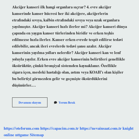
Akciğer kanseri ilk hangi organlara sıçrar? 4. evre akciğer
kanserinde kanser hücresi her iki akciğere, akciğerlerin
etrafındaki sıvıya, kalbin etrafındaki sıvıya veya uzak organlara
yayılmıştır. Akciğer kanseri hızlı ilerler mi? Akciğer kanseri dünya
çapında en yaygın kanser türlerinden biridir ve erken teşhis
edilmezse hızla ilerler. Kanser erken evrede tespit edilirse tedavi
edilebilir, ancak ileri evrelerde tedavi şansı azalır. Akciğer
kanserinin yayılma yolları nelerdir? Akciğer kanseri kan ve lenf
yoluyla yayılır. Erken evre akciğer kanserinin belirtileri genellikle
öksürüktür, çünkü bronşiyal sistemden kaynaklanır. Özellikle
sigara içen, mesleki hastalığı olan, astım veya KOAH’ı olan kişiler
bu belirtiyi görmezden gelir ve geçmişte öksürdüklerini
düşünürler.…
Akciğer
Devamını okuyun
Yorum Bırak
Kanseri
Ilk
Nereye
Yayılır
https://oteforum.com
https://capacim.com.tr
https://nevainsaat.com.tr
knight
online
nttgame
Sitemap