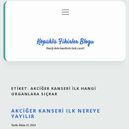
menüyü
Anasayfa
Gizlilik Politikası
Yasal Uyarı
aç
Hakkımızda
Köpüklü Fikirler Blogu
Enerji dolu önerilerle fark yarat!
ETIKET:
AKCIĞER KANSERI ILK HANGI
ORGANLARA SIÇRAR
AKCIĞER KANSERI ILK NEREYE
YAYILIR
Tarih: Ekim 15, 2024