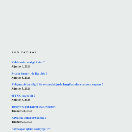
SIDEBAR
SON YAZILAR
Kulak neden saat gibi atar ?
Ağustos 6, 2026
Avcılar hangi yılda ilçe oldu ?
Ağustos 5, 2026
Aldığımız ürünle ilgili bir sorun çıktığında hangi kuruluşa başvuru yaparız ?
Ağustos 3, 2026
65 5 CG kaç cc’dir ?
Ağustos 3, 2026
Türkiye’de gün batımı saatleri nedir ?
Temmuz 29, 2026
Kawasaki Ninja 650 kaç kg ?
Temmuz 25, 2026
Kavitasyon işlemi nasıl yapılır ?