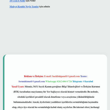
10 Üssü 4 Nedir
için
Nehir
Makyaj Kontür Neyle Yapılır
için
admin
güvenilir mi
Reklam ve İletişim:
E-mail:
backlinkpaneli@gmail.com
Teams:
forumhizmeti@gmail.com
Whatsapp: 0262 606 0 726
Telegram: @karabul
Yasal Uyarı:
Sitemiz, 5651 Sayılı Kanun gereğince Bilgi Teknolojileri ve İletişim Kurumu
(BTK) tarafından onaylanmış bir Yer Sağlayıcı olarak hizmet vermektedir. Bu nedenle,
sitedeki içerikleri proaktif olarak denetleme veya araştırma yükümlülüğümüz
bulunmamaktadır. Ancak, üyelerimiz yazdıkları içeriklerin sorumluluğunu taşımakta
olup, siteye üye olarak bu sorumluluğu kabul etmiş sayılırlar. Bu internet sitesi, herhangi