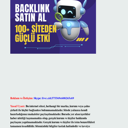
Reklam ve İletişim:
Skype: live:.cid.575569c608265c69
Yasal Uyarı:
Bu internet sitesi, herhangi bir marka, kurum veya şahıs
şirketi ile hiçbir bağlantısı bulunmamaktadır. Sitede yalnızca kendi
hazırladığımız makaleler paylaşılmaktadır. Burada yer alan içerikler
haber niteliği taşımamakta olup, gerçek kurum ve kişiler hakkında
paylaşım yapılmamaktadır. Gerçek kurum ve kişiler ile isim benzerlikleri
tamamen tesadüfidir. Sitemizdeki bilgiler taslak halindedir ve tavsiye