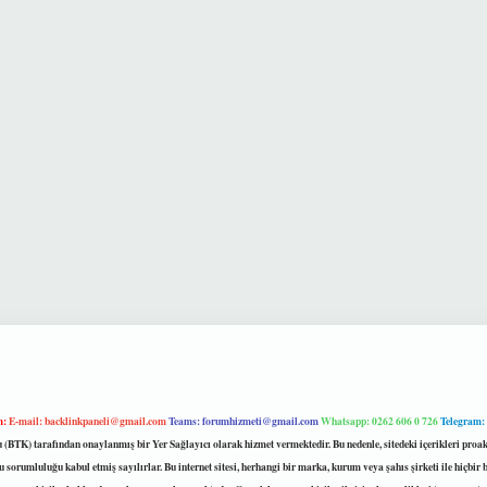
m:
E-mail:
backlinkpaneli@gmail.com
Teams:
forumhizmeti@gmail.com
Whatsapp: 0262 606 0 726
Telegram:
mu (BTK) tarafından onaylanmış bir Yer Sağlayıcı olarak hizmet vermektedir. Bu nedenle, sitedeki içerikleri 
 sorumluluğu kabul etmiş sayılırlar. Bu internet sitesi, herhangi bir marka, kurum veya şahıs şirketi ile hiçbi