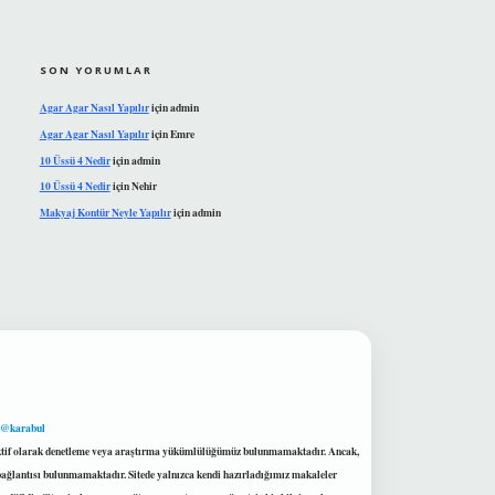
SON YORUMLAR
Agar Agar Nasıl Yapılır
için
admin
Agar Agar Nasıl Yapılır
için
Emre
10 Üssü 4 Nedir
için
admin
10 Üssü 4 Nedir
için
Nehir
Makyaj Kontür Neyle Yapılır
için
admin
 @karabul
proaktif olarak denetleme veya araştırma yükümlülüğümüz bulunmamaktadır. Ancak,
r bağlantısı bulunmamaktadır. Sitede yalnızca kendi hazırladığımız makaleler