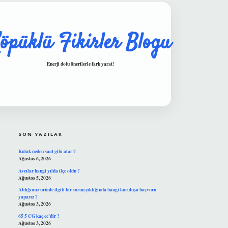
öpüklü Fikirler Blogu
Enerji dolu önerilerle fark yarat!
SIDEBAR
hiltonbet güvenilir mi
SON YAZILAR
Kulak neden saat gibi atar ?
Ağustos 6, 2026
Avcılar hangi yılda ilçe oldu ?
Ağustos 5, 2026
Aldığımız ürünle ilgili bir sorun çıktığında hangi kuruluşa başvuru
yaparız ?
Ağustos 3, 2026
65 5 CG kaç cc’dir ?
Ağustos 3, 2026