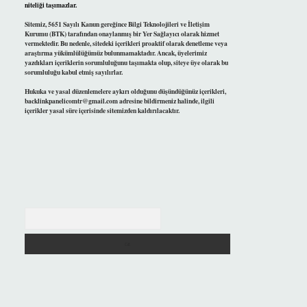
niteliği taşımazlar.
Sitemiz, 5651 Sayılı Kanun gereğince Bilgi Teknolojileri ve İletişim
Kurumu (BTK) tarafından onaylanmış bir Yer Sağlayıcı olarak hizmet
vermektedir. Bu nedenle, sitedeki içerikleri proaktif olarak denetleme veya
araştırma yükümlülüğümüz bulunmamaktadır. Ancak, üyelerimiz
yazdıkları içeriklerin sorumluluğunu taşımakta olup, siteye üye olarak bu
sorumluluğu kabul etmiş sayılırlar.
Hukuka ve yasal düzenlemelere aykırı olduğunu düşündüğünüz içerikleri,
backlinkpanelicomtr@gmail.com
adresine bildirmeniz halinde, ilgili
içerikler yasal süre içerisinde sitemizden kaldırılacaktır.
Arama