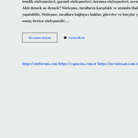
temlik sözleşmeleri, garanti sözleşmeleri, koruma sözleşmeleri, acen
Akit demek ne demek? Sözleşme, tarafların karşılıklı ve uyumlu ifade
yapılabilir. Sözleşme, taraflara bağlayıcı haklar, görevler ve borçlar
sonuç üreten sözleşmedir.…
Ayni
Devamını okuyun
Yorum Bırak
Akit
Ne
Demek
https://oteforum.com
https://capacim.com.tr
https://nevainsaat.com.t