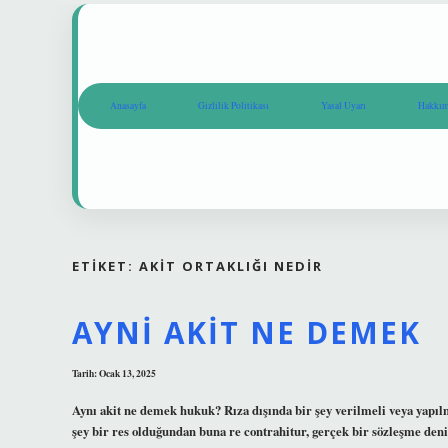
Anasayfa
Gizlilik Politikası
Yasal Uyarı
Hakkım
ETIKET:
AKIT ORTAKLIĞI NEDIR
AYNI AKIT NE DEMEK
Tarih: Ocak 13, 2025
Aynı akit ne demek hukuk? Rıza dışında bir şey verilmeli veya yapıl
şey bir res olduğundan buna re contrahitur, gerçek bir sözleşme den