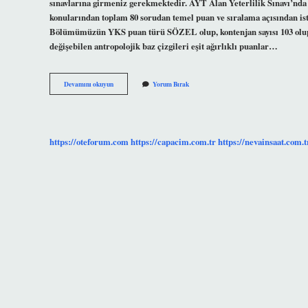
sınavlarına girmeniz gerekmektedir. AYT Alan Yeterlilik Sınavı’nda s
konularından toplam 80 sorudan temel puan ve sıralama açısından is
Bölümümüzün YKS puan türü SÖZEL olup, kontenjan sayısı 103 olup, 
değişebilen antropolojik baz çizgileri eşit ağırlıklı puanlar…
Antropoloji
Devamını okuyun
Yorum Bırak
Ea
Mı
https://oteforum.com
https://capacim.com.tr
https://nevainsaat.com.t