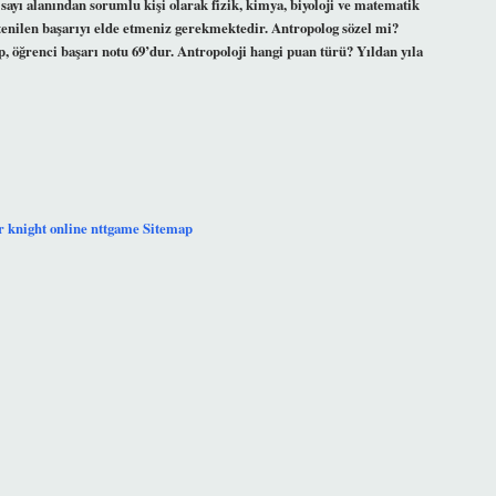
ayı alanından sorumlu kişi olarak fizik, kimya, biyoloji ve matematik
tenilen başarıyı elde etmeniz gerekmektedir. Antropolog sözel mi?
öğrenci başarı notu 69’dur. Antropoloji hangi puan türü? Yıldan yıla
r
knight online
nttgame
Sitemap