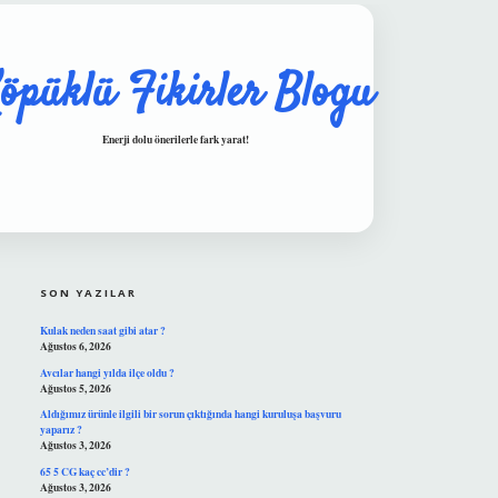
öpüklü Fikirler Blogu
Enerji dolu önerilerle fark yarat!
SIDEBAR
hiltonbet güvenilir mi
SON YAZILAR
Kulak neden saat gibi atar ?
Ağustos 6, 2026
Avcılar hangi yılda ilçe oldu ?
Ağustos 5, 2026
Aldığımız ürünle ilgili bir sorun çıktığında hangi kuruluşa başvuru
yaparız ?
Ağustos 3, 2026
65 5 CG kaç cc’dir ?
Ağustos 3, 2026