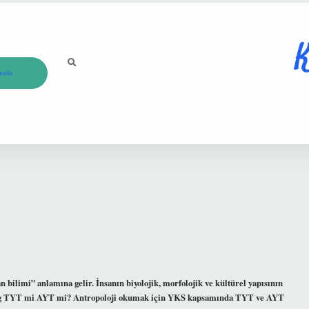
K
ızda
 bilimi” anlamına gelir. İnsanın biyolojik, morfolojik ve kültürel yapısının
opolog TYT mi AYT mi? Antropoloji okumak için YKS kapsamında TYT ve AYT