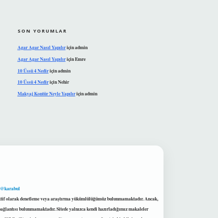
SON YORUMLAR
Agar Agar Nasıl Yapılır
için
admin
Agar Agar Nasıl Yapılır
için
Emre
10 Üssü 4 Nedir
için
admin
10 Üssü 4 Nedir
için
Nehir
Makyaj Kontür Neyle Yapılır
için
admin
 @karabul
proaktif olarak denetleme veya araştırma yükümlülüğümüz bulunmamaktadır. Ancak,
r bağlantısı bulunmamaktadır. Sitede yalnızca kendi hazırladığımız makaleler