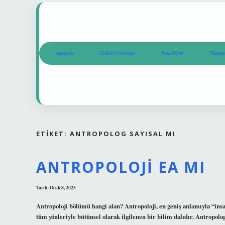
Anasayfa
Gizlilik Politikası
Yasal Uyarı
Hakkım
ETIKET:
ANTROPOLOG SAYISAL MI
ANTROPOLOJI EA MI
Tarih: Ocak 8, 2025
Antropoloji bölümü hangi alan? Antropoloji, en geniş anlamıyla “insan
tüm yönleriyle bütünsel olarak ilgilenen bir bilim dalıdır. Antr