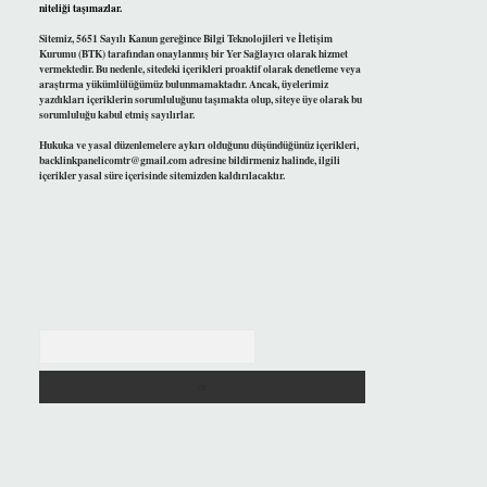
niteliği taşımazlar.
Sitemiz, 5651 Sayılı Kanun gereğince Bilgi Teknolojileri ve İletişim
Kurumu (BTK) tarafından onaylanmış bir Yer Sağlayıcı olarak hizmet
vermektedir. Bu nedenle, sitedeki içerikleri proaktif olarak denetleme veya
araştırma yükümlülüğümüz bulunmamaktadır. Ancak, üyelerimiz
yazdıkları içeriklerin sorumluluğunu taşımakta olup, siteye üye olarak bu
sorumluluğu kabul etmiş sayılırlar.
Hukuka ve yasal düzenlemelere aykırı olduğunu düşündüğünüz içerikleri,
backlinkpanelicomtr@gmail.com
adresine bildirmeniz halinde, ilgili
içerikler yasal süre içerisinde sitemizden kaldırılacaktır.
Arama