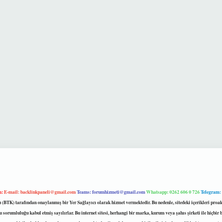
m:
E-mail:
backlinkpaneli@gmail.com
Teams:
forumhizmeti@gmail.com
Whatsapp: 0262 606 0 726
Telegram:
mu (BTK) tarafından onaylanmış bir Yer Sağlayıcı olarak hizmet vermektedir. Bu nedenle, sitedeki içerikleri 
 sorumluluğu kabul etmiş sayılırlar. Bu internet sitesi, herhangi bir marka, kurum veya şahıs şirketi ile hiçbi