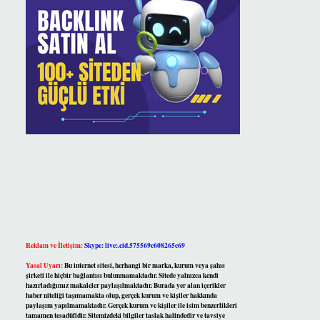
Reklam ve İletişim:
Skype: live:.cid.575569c608265c69
Yasal Uyarı:
Bu internet sitesi, herhangi bir marka, kurum veya şahıs
şirketi ile hiçbir bağlantısı bulunmamaktadır. Sitede yalnızca kendi
hazırladığımız makaleler paylaşılmaktadır. Burada yer alan içerikler
haber niteliği taşımamakta olup, gerçek kurum ve kişiler hakkında
paylaşım yapılmamaktadır. Gerçek kurum ve kişiler ile isim benzerlikleri
tamamen tesadüfidir. Sitemizdeki bilgiler taslak halindedir ve tavsiye