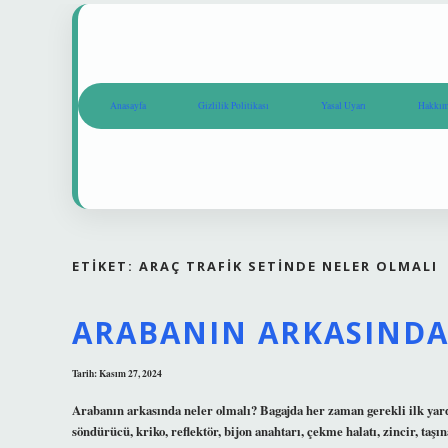
Anasayfa
Gizlilik Politikası
Yasal Uyarı
Hakkım
ETIKET:
ARAÇ TRAFIK SETINDE NELER OLMALI
ARABANIN ARKASINDA
Tarih: Kasım 27, 2024
Arabanın arkasında neler olmalı? Bagajda her zaman gerekli ilk yar
söndürücü, kriko, reflektör, bijon anahtarı, çekme halatı, zincir, ta