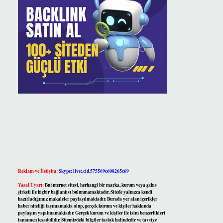
Reklam ve İletişim:
Skype: live:.cid.575569c608265c69
Yasal Uyarı:
Bu internet sitesi, herhangi bir marka, kurum veya şahıs
şirketi ile hiçbir bağlantısı bulunmamaktadır. Sitede yalnızca kendi
hazırladığımız makaleler paylaşılmaktadır. Burada yer alan içerikler
haber niteliği taşımamakta olup, gerçek kurum ve kişiler hakkında
paylaşım yapılmamaktadır. Gerçek kurum ve kişiler ile isim benzerlikleri
tamamen tesadüfidir. Sitemizdeki bilgiler taslak halindedir ve tavsiye