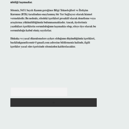
niteliği taşımazlar.
Sitemiz, 5651 Sayılı Kanun gereğince Bilgi Teknolojileri ve İletişim
Kurumu (BTK) tarafından onaylanmış bir Yer Sağlayıcı olarak hizmet
vermektedir. Bu nedenle, sitedeki içerikleri proaktif olarak denetleme veya
araştırma yükümlülüğümüz bulunmamaktadır. Ancak, üyelerimiz
yazdıkları içeriklerin sorumluluğunu taşımakta olup, siteye üye olarak bu
sorumluluğu kabul etmiş sayılırlar.
Hukuka ve yasal düzenlemelere aykırı olduğunu düşündüğünüz içerikleri,
backlinkpanelicomtr@gmail.com
adresine bildirmeniz halinde, ilgili
içerikler yasal süre içerisinde sitemizden kaldırılacaktır.
Arama