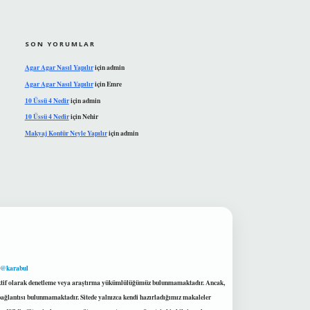
SON YORUMLAR
Agar Agar Nasıl Yapılır
için
admin
Agar Agar Nasıl Yapılır
için
Emre
10 Üssü 4 Nedir
için
admin
10 Üssü 4 Nedir
için
Nehir
Makyaj Kontür Neyle Yapılır
için
admin
 @karabul
proaktif olarak denetleme veya araştırma yükümlülüğümüz bulunmamaktadır. Ancak,
r bağlantısı bulunmamaktadır. Sitede yalnızca kendi hazırladığımız makaleler