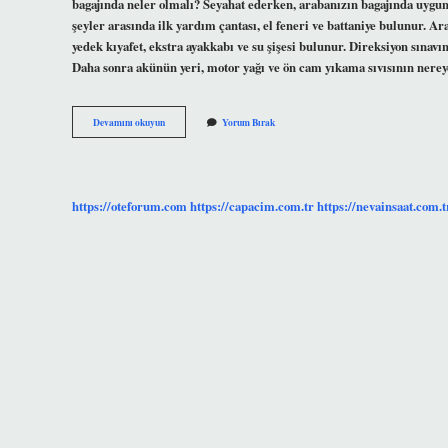
bagajında neler olmalı? Seyahat ederken, arabanızın bagajında ​​uygu
şeyler arasında ilk yardım çantası, el feneri ve battaniye bulunur. A
yedek kıyafet, ekstra ayakkabı ve su şişesi bulunur. Direksiyon sınav
Daha sonra akünün yeri, motor yağı ve ön cam yıkama sıvısının ner
Arabanın
Devamını okuyun
Yorum Bırak
Arkasında
Ne
Olmalıdır
https://oteforum.com
https://capacim.com.tr
https://nevainsaat.com.t