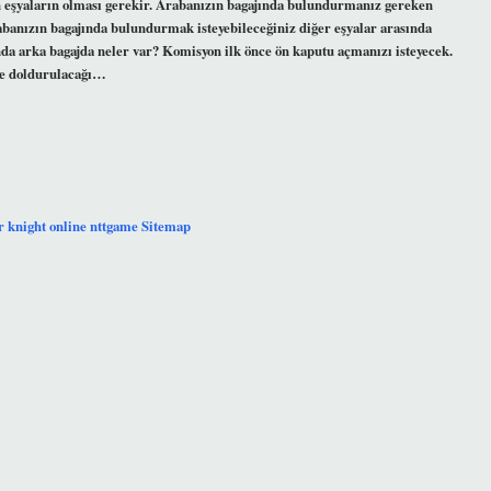
n eşyaların olması gerekir. Arabanızın bagajında ​​bulundurmanız gereken
rabanızın bagajında ​​bulundurmak isteyebileceğiniz diğer eşyalar arasında
ında arka bagajda neler var? Komisyon ilk önce ön kaputu açmanızı isteyecek.
eye doldurulacağı…
r
knight online
nttgame
Sitemap