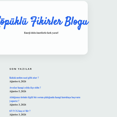
öpüklü Fikirler Blogu
Enerji dolu önerilerle fark yarat!
SIDEBAR
hiltonbet güvenilir mi
SON YAZILAR
Kulak neden saat gibi atar ?
Ağustos 6, 2026
Avcılar hangi yılda ilçe oldu ?
Ağustos 5, 2026
Aldığımız ürünle ilgili bir sorun çıktığında hangi kuruluşa başvuru
yaparız ?
Ağustos 3, 2026
65 5 CG kaç cc’dir ?
Ağustos 3, 2026