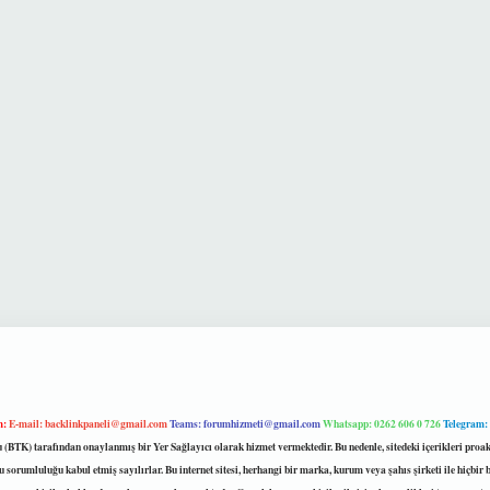
m:
E-mail:
backlinkpaneli@gmail.com
Teams:
forumhizmeti@gmail.com
Whatsapp: 0262 606 0 726
Telegram:
mu (BTK) tarafından onaylanmış bir Yer Sağlayıcı olarak hizmet vermektedir. Bu nedenle, sitedeki içerikleri 
 sorumluluğu kabul etmiş sayılırlar. Bu internet sitesi, herhangi bir marka, kurum veya şahıs şirketi ile hiçbi