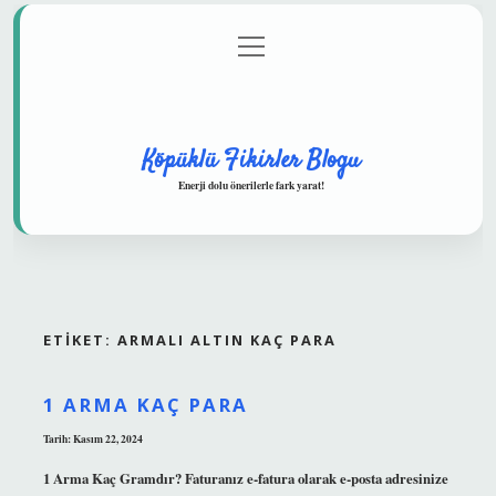
menüyü
Anasayfa
Gizlilik Politikası
Yasal Uyarı
aç
Hakkımızda
Köpüklü Fikirler Blogu
Enerji dolu önerilerle fark yarat!
ETIKET:
ARMALI ALTIN KAÇ PARA
1 ARMA KAÇ PARA
Tarih: Kasım 22, 2024
1 Arma Kaç Gramdır? Faturanız e-fatura olarak e-posta adresinize