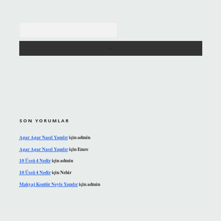
Arama
SON YORUMLAR
Agar Agar Nasıl Yapılır
için
admin
Agar Agar Nasıl Yapılır
için
Emre
10 Üssü 4 Nedir
için
admin
10 Üssü 4 Nedir
için
Nehir
Makyaj Kontür Neyle Yapılır
için
admin