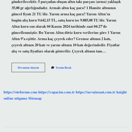
gönderilecektir. 5 parçadan oluşan altın takı parçası (arma) yaklaşık
35,08 gr ağırlığındadır. Armalı altın kaç para? 1 Hamite altınının
güncel fiyatı 21 TL’dir. Yarım arma kaç para? Yarım Altın’ın
bugün alış kuru 9.642,15 TL, satış kuru ise 9.885,08 TL’dir. Yarım
Altın kuru son olarak 04 Kasım 2024 tarihinde saat 04:27’de
güncellenmiştir. Bu Yarım Altın döviz kuru verilerine göre 1 Yarım
Altın 9’a eşittir. Arma kaç çeyrek eder? Gremse altının 2 katı,
çeyrek altının 20 katı ve yarım altının 10 katı değerindedir. Fiyatlar
alış ve satış fiyatları olarak gösterilir. Çeyrek altının tam…
1
Devamını okuyun
Yorum Bırak
Arma
Kaç
Para
https://oteforum.com
https://capacim.com.tr
https://nevainsaat.com.tr
knight
online
nttgame
Sitemap