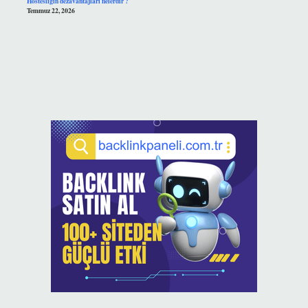
Hostesliğin dezavantajları nelerdir ?
Temmuz 22, 2026