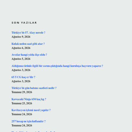
SIDEBAR
SON YAZILAR
Türkiye’de 57. Alay nerede ?
Ağustos 9, 2026
Kulak neden saat gibi atar ?
Ağustos 6, 2026
Avcılar hangi yılda ilçe oldu ?
Ağustos 5, 2026
Aldığımız ürünle ilgili bir sorun çıktığında hangi kuruluşa başvuru yaparız ?
Ağustos 3, 2026
65 5 CG kaç cc’dir ?
Ağustos 3, 2026
Türkiye’de gün batımı saatleri nedir ?
Temmuz 29, 2026
Kawasaki Ninja 650 kaç kg ?
Temmuz 25, 2026
Kavitasyon işlemi nasıl yapılır ?
Temmuz 24, 2026
257 hesap ne için kullanılır ?
Temmuz 24, 2026