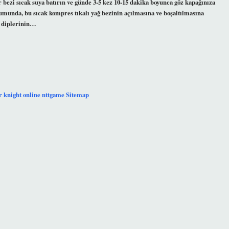
 bezi sıcak suya batırın ve günde 3-5 kez 10-15 dakika boyunca göz kapağınıza
urumunda, bu sıcak kompres tıkalı yağ bezinin açılmasına ve boşaltılmasına
ik diplerinin…
r
knight online
nttgame
Sitemap