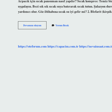
Arpacık için sıcak pansuman nasıl yapılır? Sıcak kompres: Temiz bir
uygulayın. Bezi sık sık sıcak suya batırarak sıcak tutun. Şalazyon d
yardımcı olur. Göz iltihabına sıcak su iyi gelir mi? 2. Blefarit (kirp
Sıcak
Devamını okuyun
Yorum Bırak
Su
Arpacığa
Iyi
Gelir
Mi
https://oteforum.com
https://capacim.com.tr
https://nevainsaat.com.t