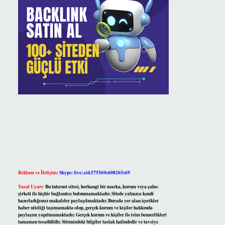
Reklam ve İletişim:
Skype: live:.cid.575569c608265c69
Yasal Uyarı:
Bu internet sitesi, herhangi bir marka, kurum veya şahıs
şirketi ile hiçbir bağlantısı bulunmamaktadır. Sitede yalnızca kendi
hazırladığımız makaleler paylaşılmaktadır. Burada yer alan içerikler
haber niteliği taşımamakta olup, gerçek kurum ve kişiler hakkında
paylaşım yapılmamaktadır. Gerçek kurum ve kişiler ile isim benzerlikleri
tamamen tesadüfidir. Sitemizdeki bilgiler taslak halindedir ve tavsiye