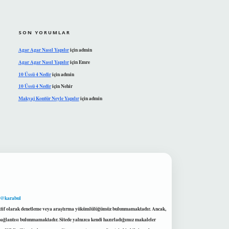
SON YORUMLAR
Agar Agar Nasıl Yapılır
için
admin
Agar Agar Nasıl Yapılır
için
Emre
10 Üssü 4 Nedir
için
admin
10 Üssü 4 Nedir
için
Nehir
Makyaj Kontür Neyle Yapılır
için
admin
 @karabul
proaktif olarak denetleme veya araştırma yükümlülüğümüz bulunmamaktadır. Ancak,
r bağlantısı bulunmamaktadır. Sitede yalnızca kendi hazırladığımız makaleler