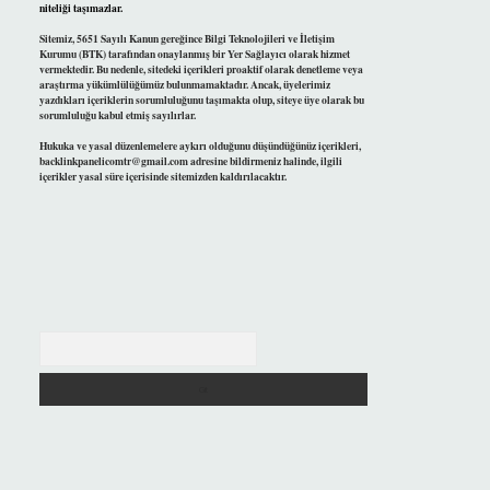
niteliği taşımazlar.
Sitemiz, 5651 Sayılı Kanun gereğince Bilgi Teknolojileri ve İletişim
Kurumu (BTK) tarafından onaylanmış bir Yer Sağlayıcı olarak hizmet
vermektedir. Bu nedenle, sitedeki içerikleri proaktif olarak denetleme veya
araştırma yükümlülüğümüz bulunmamaktadır. Ancak, üyelerimiz
yazdıkları içeriklerin sorumluluğunu taşımakta olup, siteye üye olarak bu
sorumluluğu kabul etmiş sayılırlar.
Hukuka ve yasal düzenlemelere aykırı olduğunu düşündüğünüz içerikleri,
backlinkpanelicomtr@gmail.com
adresine bildirmeniz halinde, ilgili
içerikler yasal süre içerisinde sitemizden kaldırılacaktır.
Arama