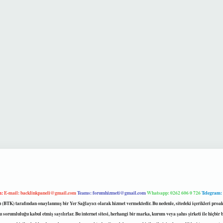
m:
E-mail:
backlinkpaneli@gmail.com
Teams:
forumhizmeti@gmail.com
Whatsapp: 0262 606 0 726
Telegram:
mu (BTK) tarafından onaylanmış bir Yer Sağlayıcı olarak hizmet vermektedir. Bu nedenle, sitedeki içerikleri 
 sorumluluğu kabul etmiş sayılırlar. Bu internet sitesi, herhangi bir marka, kurum veya şahıs şirketi ile hiçbi