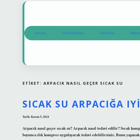
Anasayfa
Gizlilik Politikası
Yasal Uyarı
Hakkım
ETIKET:
ARPACIK NASIL GEÇER SICAK SU
SICAK SU ARPACIĞA IYI
Tarih: Kasım 5, 2024
Arpacık nasıl geçer sıcak su? Arpacık nasıl tedavi edilir? Sıcak kompr
boyunca ılık kompres uygulayarak tedavi edebilirsiniz. Bunu yapmak 