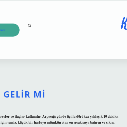
K
ızda
 GELIR MI
esler ve ilaçlar kullanılır. Arpacığı günde üç ila dört kez yaklaşık 10 dakika
için temiz, küçük bir havluyu mümkün olan en sıcak suya batırın ve sıkın.