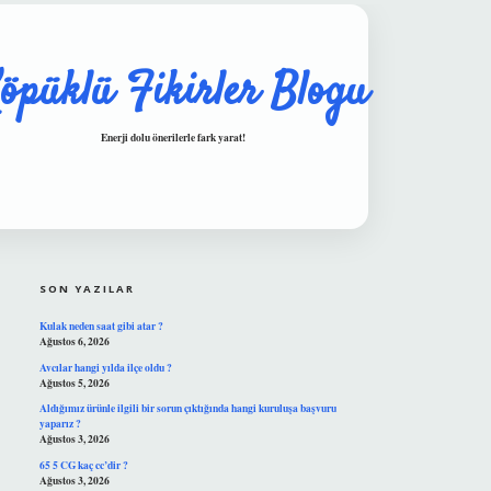
öpüklü Fikirler Blogu
Enerji dolu önerilerle fark yarat!
SIDEBAR
hiltonbet güvenilir mi
SON YAZILAR
Kulak neden saat gibi atar ?
Ağustos 6, 2026
Avcılar hangi yılda ilçe oldu ?
Ağustos 5, 2026
Aldığımız ürünle ilgili bir sorun çıktığında hangi kuruluşa başvuru
yaparız ?
Ağustos 3, 2026
65 5 CG kaç cc’dir ?
Ağustos 3, 2026