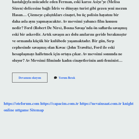
hastalığıyla mücadele eden Ferman, eski karısı Asiye’ye (Melisa
Sözen) delicesine bağlı İdris ve dünyayı turist gibi gezen yeni mezun
Hasan… Çözmeye çalıştıkları cinayet, bu üç polisin hayatını bir
daha asla aynı yapmayacaktır. Av mevsimi yabancı film konusu
nedir? Ford (Robert De Niro), Bosna Savaşı’nda ön saflarda savaşmış
eski bir askerdir. Artık savaşın acı dolu anılarını geride bırakmıştır
ve ormanda küçük bir kulübede yaşamaktadır. Bir gün, Sırp
cephesinde savaşmış olan Kovac (John Travolta), Ford ile eski
hesaplaşmayı halletmek için ortaya çıkar. Av mevsimi sonunda ne
oluyor? Av Mevsimi filminde kadın cinayetlerinin anti-feminist…
Av
Devamını okuyun
Yorum Bırak
Mevsimi
Filmi
Ne
Anlatıyor
https://oteforum.com
https://capacim.com.tr
https://nevainsaat.com.tr
knight
online
nttgame
Sitemap