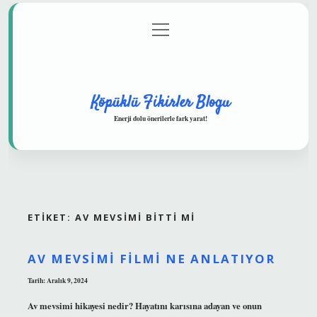
menüyü
Anasayfa
Gizlilik Politikası
Yasal Uyarı
aç
Hakkımızda
Köpüklü Fikirler Blogu
Enerji dolu önerilerle fark yarat!
ETIKET:
AV MEVSIMI BITTI MI
AV MEVSIMI FILMI NE ANLATIYOR
Tarih: Aralık 9, 2024
Av mevsimi hikayesi nedir? Hayatını karısına adayan ve onun