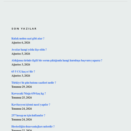
SIDEBAR
SON YAZILAR
Kulak neden saat gibi atar ?
Ağustos 6, 2026
Avcılar hangi yılda ilçe oldu ?
Ağustos 5, 2026
Aldığımız ürünle ilgili bir sorun çıktığında hangi kuruluşa başvuru yaparız ?
Ağustos 3, 2026
65 5 CG kaç cc’dir ?
Ağustos 3, 2026
Türkiye’de gün batımı saatleri nedir ?
Temmuz 29, 2026
Kawasaki Ninja 650 kaç kg ?
Temmuz 25, 2026
Kavitasyon işlemi nasıl yapılır ?
Temmuz 24, 2026
257 hesap ne için kullanılır ?
Temmuz 24, 2026
Hostesliğin dezavantajları nelerdir ?
Temmuz 22, 2026