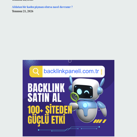
Aldatan bir kadın pişman olursa nasıl davranır ?
Temmuz 21, 2026