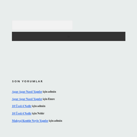
Arama
SON YORUMLAR
Agar Agar Nasıl Yapılır
için
admin
Agar Agar Nasıl Yapılır
için
Emre
10 Üssü 4 Nedir
için
admin
10 Üssü 4 Nedir
için
Nehir
Makyaj Kontür Neyle Yapılır
için
admin