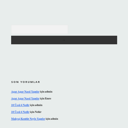
Arama
SON YORUMLAR
Agar Agar Nasıl Yapılır
için
admin
Agar Agar Nasıl Yapılır
için
Emre
10 Üssü 4 Nedir
için
admin
10 Üssü 4 Nedir
için
Nehir
Makyaj Kontür Neyle Yapılır
için
admin