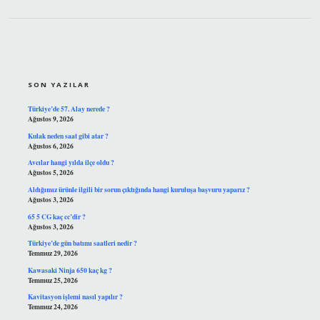
SIDEBAR
SON YAZILAR
Türkiye’de 57. Alay nerede ?
Ağustos 9, 2026
Kulak neden saat gibi atar ?
Ağustos 6, 2026
Avcılar hangi yılda ilçe oldu ?
Ağustos 5, 2026
Aldığımız ürünle ilgili bir sorun çıktığında hangi kuruluşa başvuru yaparız ?
Ağustos 3, 2026
65 5 CG kaç cc’dir ?
Ağustos 3, 2026
Türkiye’de gün batımı saatleri nedir ?
Temmuz 29, 2026
Kawasaki Ninja 650 kaç kg ?
Temmuz 25, 2026
Kavitasyon işlemi nasıl yapılır ?
Temmuz 24, 2026