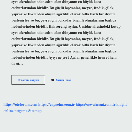
ayısı akrabalarından adını alan dünyanın en büyük kara
etoburlarından biridir. Bu güçlü hayvanlar, meyve, fındık, çilek,
yaprak ve köklerden oluşan ağırlıklı olarak bitki bazlı bir diyetle
beslenirler ve bu, çevre için bu kadar önemli olmalarının başlıca
nedenlerinden biridir. Kahverengi ayılar, Ursidae ailesindeki kutup
ayısı akrabalarından adını alan dünyanın en büyük kara
etoburlarından biridir. Bu güçlü hayvanlar, meyve, fındık, çilek,
yaprak ve köklerden oluşan ağırlıklı olarak bitki bazlı bir diyetle
beslenirler ve bu, çevre için bu kadar önemli olmalarının başlıca
nedenlerinden biridir. Ayıyı ne yer? Ayılar genellikle hem et hem
de ot…
Ayı
Devamını okuyun
Yorum Bırak
Leş
Yer
Mi
https://oteforum.com
https://capacim.com.tr
https://nevainsaat.com.tr
knight
online
nttgame
Sitemap