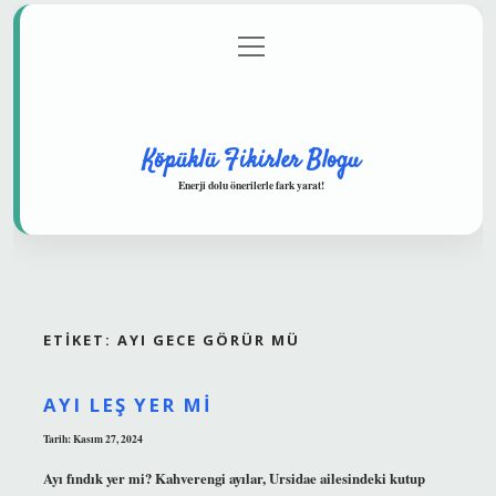
menüyü
Anasayfa
Gizlilik Politikası
Yasal Uyarı
aç
Hakkımızda
Köpüklü Fikirler Blogu
Enerji dolu önerilerle fark yarat!
ETIKET:
AYI GECE GÖRÜR MÜ
AYI LEŞ YER MI
Tarih: Kasım 27, 2024
Ayı fındık yer mi? Kahverengi ayılar, Ursidae ailesindeki kutup