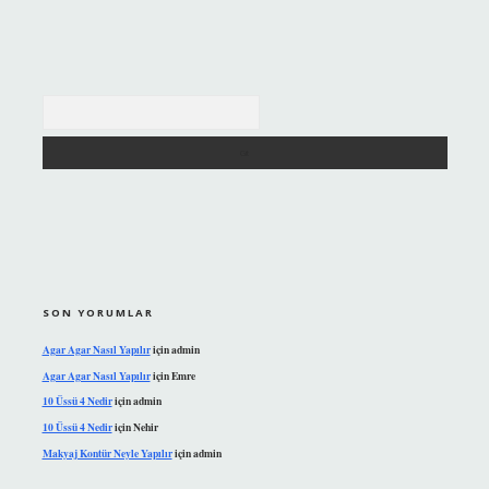
Arama
SON YORUMLAR
Agar Agar Nasıl Yapılır
için
admin
Agar Agar Nasıl Yapılır
için
Emre
10 Üssü 4 Nedir
için
admin
10 Üssü 4 Nedir
için
Nehir
Makyaj Kontür Neyle Yapılır
için
admin