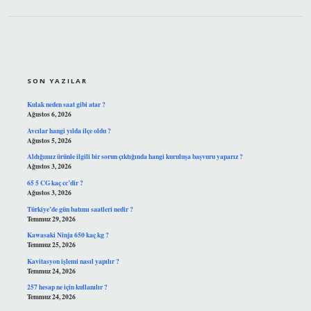
SIDEBAR
SON YAZILAR
Kulak neden saat gibi atar ?
Ağustos 6, 2026
Avcılar hangi yılda ilçe oldu ?
Ağustos 5, 2026
Aldığımız ürünle ilgili bir sorun çıktığında hangi kuruluşa başvuru yaparız ?
Ağustos 3, 2026
65 5 CG kaç cc’dir ?
Ağustos 3, 2026
Türkiye’de gün batımı saatleri nedir ?
Temmuz 29, 2026
Kawasaki Ninja 650 kaç kg ?
Temmuz 25, 2026
Kavitasyon işlemi nasıl yapılır ?
Temmuz 24, 2026
257 hesap ne için kullanılır ?
Temmuz 24, 2026