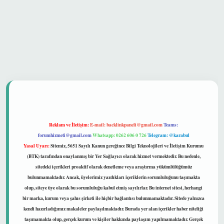
güvenilir mi
Reklam ve İletişim:
E-mail:
backlinkpaneli@gmail.com
Teams:
forumhizmeti@gmail.com
Whatsapp: 0262 606 0 726
Telegram: @karabul
Yasal Uyarı:
Sitemiz, 5651 Sayılı Kanun gereğince Bilgi Teknolojileri ve İletişim Kurumu
(BTK) tarafından onaylanmış bir Yer Sağlayıcı olarak hizmet vermektedir. Bu nedenle,
sitedeki içerikleri proaktif olarak denetleme veya araştırma yükümlülüğümüz
bulunmamaktadır. Ancak, üyelerimiz yazdıkları içeriklerin sorumluluğunu taşımakta
olup, siteye üye olarak bu sorumluluğu kabul etmiş sayılırlar. Bu internet sitesi, herhangi
bir marka, kurum veya şahıs şirketi ile hiçbir bağlantısı bulunmamaktadır. Sitede yalnızca
kendi hazırladığımız makaleler paylaşılmaktadır. Burada yer alan içerikler haber niteliği
taşımamakta olup, gerçek kurum ve kişiler hakkında paylaşım yapılmamaktadır. Gerçek