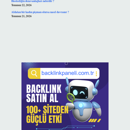
Hostesliğin dezavantajları nelerdir ?
Temmuz 22, 2026
Aldatan bir kadın pişman olursa nasıl davranır ?
Temmuz 21, 2026