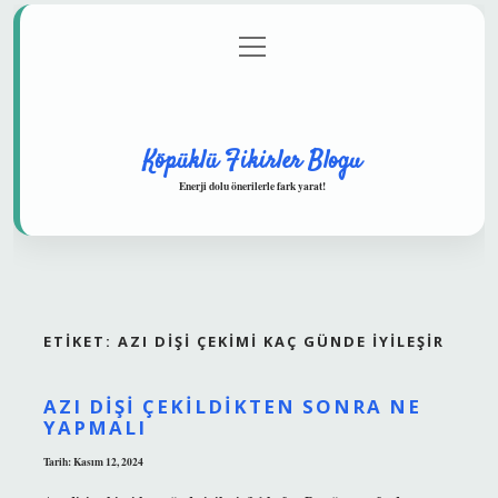
menüyü
Anasayfa
Gizlilik Politikası
Yasal Uyarı
aç
Hakkımızda
Köpüklü Fikirler Blogu
Enerji dolu önerilerle fark yarat!
ETIKET:
AZI DIŞI ÇEKIMI KAÇ GÜNDE IYILEŞIR
AZI DIŞI ÇEKILDIKTEN SONRA NE
YAPMALI
Tarih: Kasım 12, 2024