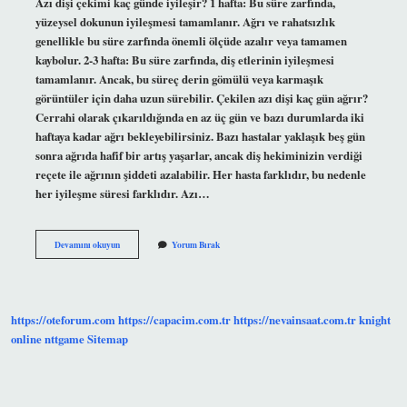
Azı dişi çekimi kaç günde iyileşir? 1 hafta: Bu süre zarfında,
yüzeysel dokunun iyileşmesi tamamlanır. Ağrı ve rahatsızlık
genellikle bu süre zarfında önemli ölçüde azalır veya tamamen
kaybolur. 2-3 hafta: Bu süre zarfında, diş etlerinin iyileşmesi
tamamlanır. Ancak, bu süreç derin gömülü veya karmaşık
görüntüler için daha uzun sürebilir. Çekilen azı dişi kaç gün ağrır?
Cerrahi olarak çıkarıldığında en az üç gün ve bazı durumlarda iki
haftaya kadar ağrı bekleyebilirsiniz. Bazı hastalar yaklaşık beş gün
sonra ağrıda hafif bir artış yaşarlar, ancak diş hekiminizin verdiği
reçete ile ağrının şiddeti azalabilir. Her hasta farklıdır, bu nedenle
her iyileşme süresi farklıdır. Azı…
Azı
Devamını okuyun
Yorum Bırak
Dişi
Çekildikten
Sonra
Ne
Yapmalı
https://oteforum.com
https://capacim.com.tr
https://nevainsaat.com.tr
knight
online
nttgame
Sitemap