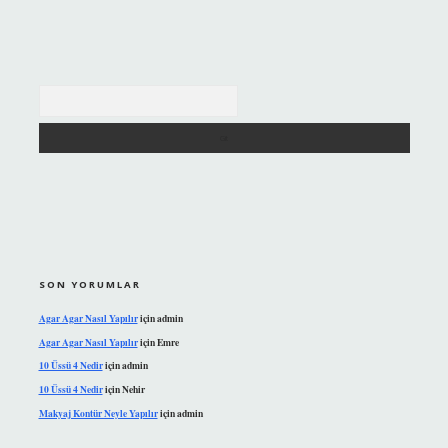
Arama
SON YORUMLAR
Agar Agar Nasıl Yapılır
için
admin
Agar Agar Nasıl Yapılır
için
Emre
10 Üssü 4 Nedir
için
admin
10 Üssü 4 Nedir
için
Nehir
Makyaj Kontür Neyle Yapılır
için
admin