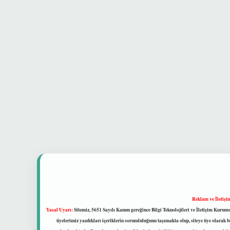
Reklam ve İletişi
Yasal Uyarı:
Sitemiz, 5651 Sayılı Kanun gereğince Bilgi Teknolojileri ve İletişim Kuru
üyelerimiz yazdıkları içeriklerin sorumluluğunu taşımakta olup, siteye üye olarak bu