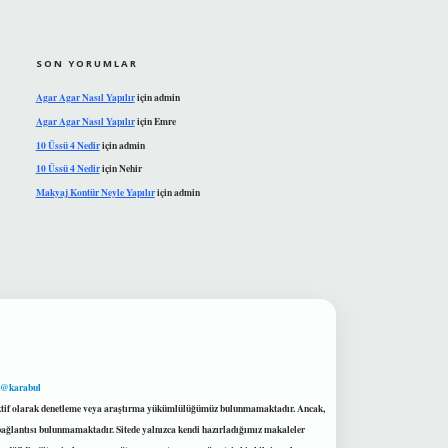
SON YORUMLAR
Agar Agar Nasıl Yapılır
için
admin
Agar Agar Nasıl Yapılır
için
Emre
10 Üssü 4 Nedir
için
admin
10 Üssü 4 Nedir
için
Nehir
Makyaj Kontür Neyle Yapılır
için
admin
 @karabul
proaktif olarak denetleme veya araştırma yükümlülüğümüz bulunmamaktadır. Ancak,
r bağlantısı bulunmamaktadır. Sitede yalnızca kendi hazırladığımız makaleler