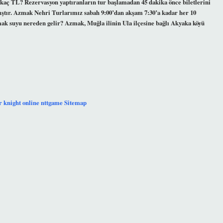
u kaç TL? Rezervasyon yaptıranların tur başlamadan 45 dakika önce biletlerini
mıştır. Azmak Nehri Turlarımız sabah 9:00’dan akşam 7:30’a kadar her 10
ak suyu nereden gelir? Azmak, Muğla ilinin Ula ilçesine bağlı Akyaka köyü
r
knight online
nttgame
Sitemap