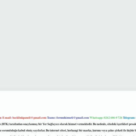
m:
E-mail:
backlinkpaneli@gmail.com
Teams:
forumhizmeti@gmail.com
Whatsapp: 0262 606 0 726
Telegram:
mu (BTK) tarafından onaylanmış bir Yer Sağlayıcı olarak hizmet vermektedir. Bu nedenle, sitedeki içerikleri 
 sorumluluğu kabul etmiş sayılırlar. Bu internet sitesi, herhangi bir marka, kurum veya şahıs şirketi ile hiçbi