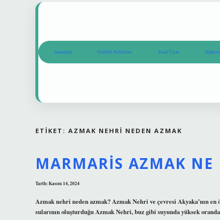
Anasayfa
Gizlilik Politikası
Yasal Uyarı
Hakkım
ETIKET:
AZMAK NEHRI NEDEN AZMAK
MARMARIS AZMAK NE
Tarih: Kasım 14, 2024
Azmak nehri neden azmak? Azmak Nehri ve çevresi Akyaka’nın en ön
sularının oluşturduğu Azmak Nehri, buz gibi suyunda yüksek oranda