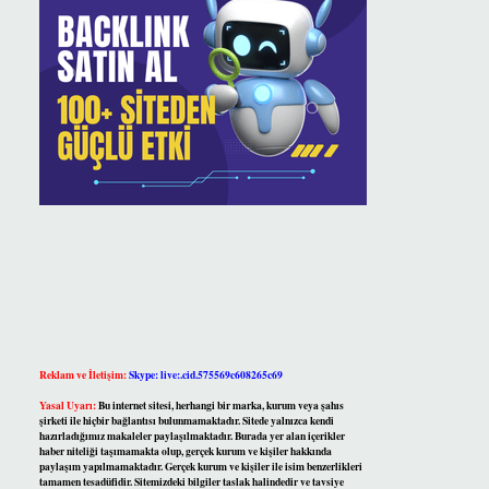
Reklam ve İletişim:
Skype: live:.cid.575569c608265c69
Yasal Uyarı:
Bu internet sitesi, herhangi bir marka, kurum veya şahıs
şirketi ile hiçbir bağlantısı bulunmamaktadır. Sitede yalnızca kendi
hazırladığımız makaleler paylaşılmaktadır. Burada yer alan içerikler
haber niteliği taşımamakta olup, gerçek kurum ve kişiler hakkında
paylaşım yapılmamaktadır. Gerçek kurum ve kişiler ile isim benzerlikleri
tamamen tesadüfidir. Sitemizdeki bilgiler taslak halindedir ve tavsiye