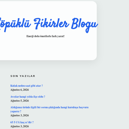
öpüklü Fikirler Blogu
Enerji dolu önerilerle fark yarat!
SIDEBAR
hiltonbet güvenilir mi
SON YAZILAR
Kulak neden saat gibi atar ?
Ağustos 6, 2026
Avcılar hangi yılda ilçe oldu ?
Ağustos 5, 2026
Aldığımız ürünle ilgili bir sorun çıktığında hangi kuruluşa başvuru
yaparız ?
Ağustos 3, 2026
65 5 CG kaç cc’dir ?
Ağustos 3, 2026