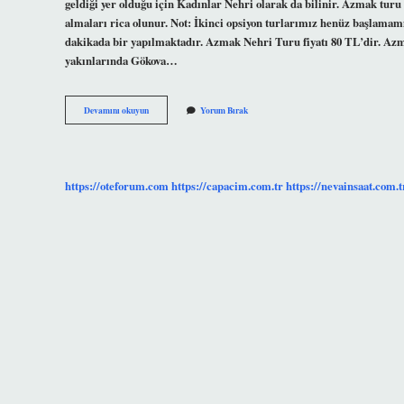
geldiği yer olduğu için Kadınlar Nehri olarak da bilinir. Azmak tur
almaları rica olunur. Not: İkinci opsiyon turlarımız henüz başlama
dakikada bir yapılmaktadır. Azmak Nehri Turu fiyatı 80 TL’dir. Azm
yakınlarında Gökova…
Marmaris
Devamını okuyun
Yorum Bırak
Azmak
Ne
https://oteforum.com
https://capacim.com.tr
https://nevainsaat.com.t