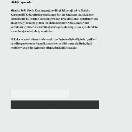
niteliği taşımazlar.
Sitemiz, 5651 Sayılı Kanun gereğince Bilgi Teknolojileri ve İletişim
Kurumu (BTK) tarafından onaylanmış bir Yer Sağlayıcı olarak hizmet
vermektedir. Bu nedenle, sitedeki içerikleri proaktif olarak denetleme veya
araştırma yükümlülüğümüz bulunmamaktadır. Ancak, üyelerimiz
yazdıkları içeriklerin sorumluluğunu taşımakta olup, siteye üye olarak bu
sorumluluğu kabul etmiş sayılırlar.
Hukuka ve yasal düzenlemelere aykırı olduğunu düşündüğünüz içerikleri,
backlinkpanelicomtr@gmail.com
adresine bildirmeniz halinde, ilgili
içerikler yasal süre içerisinde sitemizden kaldırılacaktır.
Arama