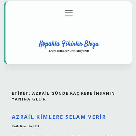
menüyü
Anasayfa
Gizlilik Politikası
Yasal Uyarı
aç
Hakkımızda
Köpüklü Fikirler Blogu
Enerji dolu önerilerle fark yarat!
ETIKET:
AZRAIL GÜNDE KAÇ KERE INSANIN
YANINA GELIR
AZRAIL KIMLERE SELAM VERIR
Tarih: Kasım 26, 2024