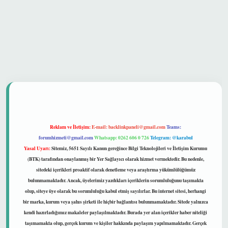
 güvenilir mi
Reklam ve İletişim:
E-mail:
backlinkpaneli@gmail.com
Teams:
forumhizmeti@gmail.com
Whatsapp: 0262 606 0 726
Telegram: @karabul
Yasal Uyarı:
Sitemiz, 5651 Sayılı Kanun gereğince Bilgi Teknolojileri ve İletişim Kurumu
(BTK) tarafından onaylanmış bir Yer Sağlayıcı olarak hizmet vermektedir. Bu nedenle,
sitedeki içerikleri proaktif olarak denetleme veya araştırma yükümlülüğümüz
bulunmamaktadır. Ancak, üyelerimiz yazdıkları içeriklerin sorumluluğunu taşımakta
olup, siteye üye olarak bu sorumluluğu kabul etmiş sayılırlar. Bu internet sitesi, herhangi
bir marka, kurum veya şahıs şirketi ile hiçbir bağlantısı bulunmamaktadır. Sitede yalnızca
kendi hazırladığımız makaleler paylaşılmaktadır. Burada yer alan içerikler haber niteliği
taşımamakta olup, gerçek kurum ve kişiler hakkında paylaşım yapılmamaktadır. Gerçek