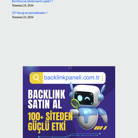
Kavitasyon işlemi nasıl yapılır ?
Temmuz 24, 2026
257 hesap ne için kullanılır ?
Temmuz 24, 2026