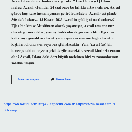
Azrail ölmeden ne kadar önce görülür? Can Demiryel | Ölüm
meleği Azrail, ölümden 24 saat önce bu kılıkta ortaya çıkıyor. Azrail
günde kaç kere insanın yanına gelir? kürsüden | Azrail (as) günde
360 ​​defa bakar… 18 Kasım 2023 Azrailin geldiğini nasıl anlarız?
Eğer bir kimse Müslüman olarak yaşamışsa, Azrail (as) ona nur
olarak görünecektir; yani aydınlık olarak görünecektir. Eğer bir
kâfir veya günahkâr olarak yaşamışsa, derecesine bağlı olarak o
kişinin ruhunu ateş veya buz gibi alacaktır. Yani Azrail (as) bir
kimseye tabiatı neyse o şekilde görünecektir. Azrail kimlerin canını
alır? Azrail, İslam’daki dört büyük melekten biri ve zamanlarının
sonuna ulaşan…
Azrail
Devamını okuyun
Yorum Bırak
Kimlere
Selam
Verir
https://oteforum.com
https://capacim.com.tr
https://nevainsaat.com.tr
Sitemap