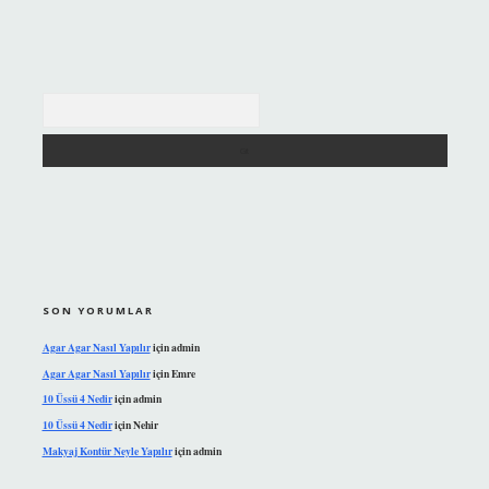
Arama
SON YORUMLAR
Agar Agar Nasıl Yapılır
için
admin
Agar Agar Nasıl Yapılır
için
Emre
10 Üssü 4 Nedir
için
admin
10 Üssü 4 Nedir
için
Nehir
Makyaj Kontür Neyle Yapılır
için
admin