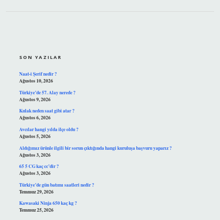
SIDEBAR
SON YAZILAR
Naat-i Şerif nedir ?
Ağustos 10, 2026
Türkiye’de 57. Alay nerede ?
Ağustos 9, 2026
Kulak neden saat gibi atar ?
Ağustos 6, 2026
Avcılar hangi yılda ilçe oldu ?
Ağustos 5, 2026
Aldığımız ürünle ilgili bir sorun çıktığında hangi kuruluşa başvuru yaparız ?
Ağustos 3, 2026
65 5 CG kaç cc’dir ?
Ağustos 3, 2026
Türkiye’de gün batımı saatleri nedir ?
Temmuz 29, 2026
Kawasaki Ninja 650 kaç kg ?
Temmuz 25, 2026