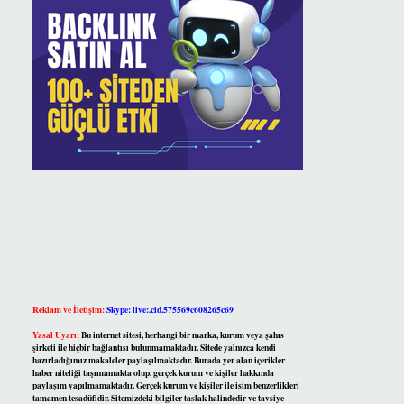
Reklam ve İletişim:
Skype: live:.cid.575569c608265c69
Yasal Uyarı:
Bu internet sitesi, herhangi bir marka, kurum veya şahıs
şirketi ile hiçbir bağlantısı bulunmamaktadır. Sitede yalnızca kendi
hazırladığımız makaleler paylaşılmaktadır. Burada yer alan içerikler
haber niteliği taşımamakta olup, gerçek kurum ve kişiler hakkında
paylaşım yapılmamaktadır. Gerçek kurum ve kişiler ile isim benzerlikleri
tamamen tesadüfidir. Sitemizdeki bilgiler taslak halindedir ve tavsiye