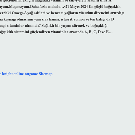
enyum.Magnezyum.Daha fazla makale…•21 Mayıs 2024 En güçlü bağışıklık
lerdeki Omega-3 yağ asitleri ve benzeri yağların vücudun direncini artırdığı
a kaynağı olmasının yanı sıra hamsi, istavrit, somon ve ton balığı da D
ngi vitaminler alınmalı? Sağlıklı bir yaşam sürmek ve bağışıklığı
ağışıklık sistemini güçlendiren vitaminler arasında A, B, C, D ve E…
r
knight online
nttgame
Sitemap