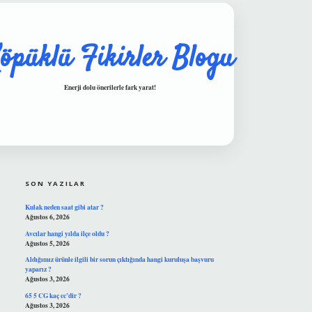
öpüklü Fikirler Blogu
Enerji dolu önerilerle fark yarat!
SIDEBAR
hiltonbet güvenilir mi
SON YAZILAR
Kulak neden saat gibi atar ?
Ağustos 6, 2026
Avcılar hangi yılda ilçe oldu ?
Ağustos 5, 2026
Aldığımız ürünle ilgili bir sorun çıktığında hangi kuruluşa başvuru
yaparız ?
Ağustos 3, 2026
65 5 CG kaç cc’dir ?
Ağustos 3, 2026