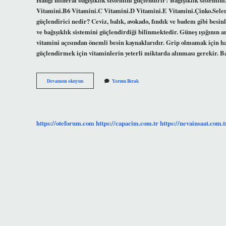
Vitamini.B6 Vitamini.C Vitamini.D Vitamini.E Vitamini.Çinko.Sel
güçlendirici nedir? Ceviz, balık, avokado, fındık ve badem gibi besin
ve bağışıklık sistemini güçlendirdiği bilinmektedir. Güneş ışığının an
vitamini açısından önemli besin kaynaklarıdır. Grip olmamak için ha
güçlendirmek için vitaminlerin yeterli miktarda alınması gerekir. B
Bağışıklık
Devamını okuyun
Yorum Bırak
Sisteminin
Güçlenmesi
Için
Hangi
Mineral
https://oteforum.com
https://capacim.com.tr
https://nevainsaat.com.t