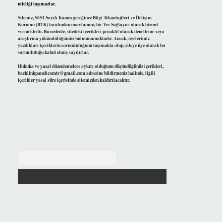
niteliği taşımazlar.
Sitemiz, 5651 Sayılı Kanun gereğince Bilgi Teknolojileri ve İletişim
Kurumu (BTK) tarafından onaylanmış bir Yer Sağlayıcı olarak hizmet
vermektedir. Bu nedenle, sitedeki içerikleri proaktif olarak denetleme veya
araştırma yükümlülüğümüz bulunmamaktadır. Ancak, üyelerimiz
yazdıkları içeriklerin sorumluluğunu taşımakta olup, siteye üye olarak bu
sorumluluğu kabul etmiş sayılırlar.
Hukuka ve yasal düzenlemelere aykırı olduğunu düşündüğünüz içerikleri,
backlinkpanelicomtr@gmail.com
adresine bildirmeniz halinde, ilgili
içerikler yasal süre içerisinde sitemizden kaldırılacaktır.
Arama