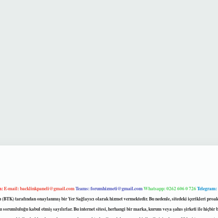
m:
E-mail:
backlinkpaneli@gmail.com
Teams:
forumhizmeti@gmail.com
Whatsapp: 0262 606 0 726
Telegram:
mu (BTK) tarafından onaylanmış bir Yer Sağlayıcı olarak hizmet vermektedir. Bu nedenle, sitedeki içerikleri 
 sorumluluğu kabul etmiş sayılırlar. Bu internet sitesi, herhangi bir marka, kurum veya şahıs şirketi ile hiçbi