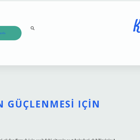
K
ızda
R
IN GÜÇLENMESI IÇIN
i güçlendirmek için aşağıdaki vitamin ve takviyeleri alabilirsiniz:A