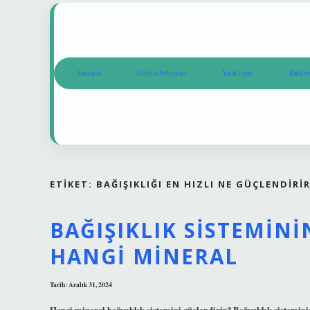
Anasayfa
Gizlilik Politikası
Yasal Uyarı
Hakkım
ETIKET:
BAĞIŞIKLIĞI EN HIZLI NE GÜÇLENDIRI
BAĞIŞIKLIK SISTEMIN
HANGI MINERAL
Tarih: Aralık 31, 2024
Hangi mineral bağışıklık sistemini güçlendirir? Bağışıklık sisteminiz