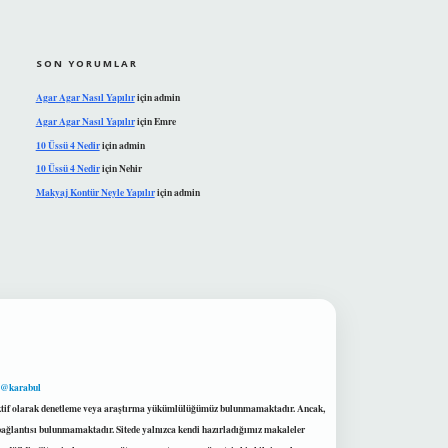
SON YORUMLAR
Agar Agar Nasıl Yapılır
için
admin
Agar Agar Nasıl Yapılır
için
Emre
10 Üssü 4 Nedir
için
admin
10 Üssü 4 Nedir
için
Nehir
Makyaj Kontür Neyle Yapılır
için
admin
 @karabul
proaktif olarak denetleme veya araştırma yükümlülüğümüz bulunmamaktadır. Ancak,
r bağlantısı bulunmamaktadır. Sitede yalnızca kendi hazırladığımız makaleler