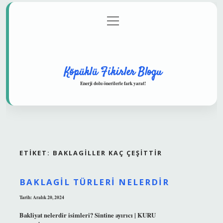
menüyü
Anasayfa
Gizlilik Politikası
Yasal Uyarı
aç
Hakkımızda
Köpüklü Fikirler Blogu
Enerji dolu önerilerle fark yarat!
ETIKET:
BAKLAGILLER KAÇ ÇEŞITTIR
BAKLAGIL TÜRLERI NELERDIR
Tarih: Aralık 20, 2024
Bakliyat nelerdir isimleri? Sintine ayırıcı | KURU