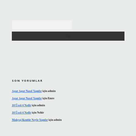
Arama
SON YORUMLAR
Agar Agar Nasıl Yapılır
için
admin
Agar Agar Nasıl Yapılır
için
Emre
10 Üssü 4 Nedir
için
admin
10 Üssü 4 Nedir
için
Nehir
Makyaj Kontür Neyle Yapılır
için
admin