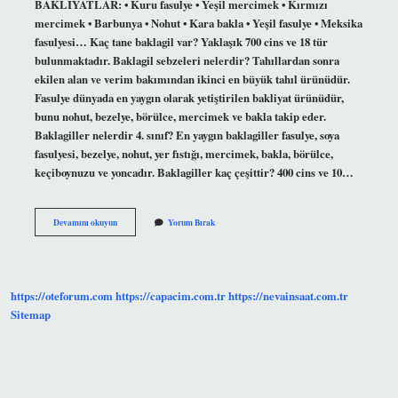
BAKLİYATLAR: • Kuru fasulye • Yeşil mercimek • Kırmızı
mercimek • Barbunya • Nohut • Kara bakla • Yeşil fasulye • Meksika
fasulyesi… Kaç tane baklagil var? Yaklaşık 700 cins ve 18 tür
bulunmaktadır. Baklagil sebzeleri nelerdir? Tahıllardan sonra
ekilen alan ve verim bakımından ikinci en büyük tahıl ürünüdür.
Fasulye dünyada en yaygın olarak yetiştirilen bakliyat ürünüdür,
bunu nohut, bezelye, börülce, mercimek ve bakla takip eder.
Baklagiller nelerdir 4. sınıf? En yaygın baklagiller fasulye, soya
fasulyesi, bezelye, nohut, yer fıstığı, mercimek, bakla, börülce,
keçiboynuzu ve yoncadır. Baklagiller kaç çeşittir? 400 cins ve 10…
Baklagil
Devamını okuyun
Yorum Bırak
Türleri
Nelerdir
https://oteforum.com
https://capacim.com.tr
https://nevainsaat.com.tr
Sitemap