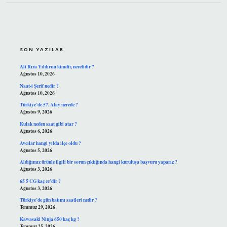
SIDEBAR
SON YAZILAR
Ali Rıza Yıldırım kimdir, nerelidir ?
Ağustos 10, 2026
Naat-i Şerif nedir ?
Ağustos 10, 2026
Türkiye’de 57. Alay nerede ?
Ağustos 9, 2026
Kulak neden saat gibi atar ?
Ağustos 6, 2026
Avcılar hangi yılda ilçe oldu ?
Ağustos 5, 2026
Aldığımız ürünle ilgili bir sorun çıktığında hangi kuruluşa başvuru yaparız ?
Ağustos 3, 2026
65 5 CG kaç cc’dir ?
Ağustos 3, 2026
Türkiye’de gün batımı saatleri nedir ?
Temmuz 29, 2026
Kawasaki Ninja 650 kaç kg ?
Temmuz 25, 2026