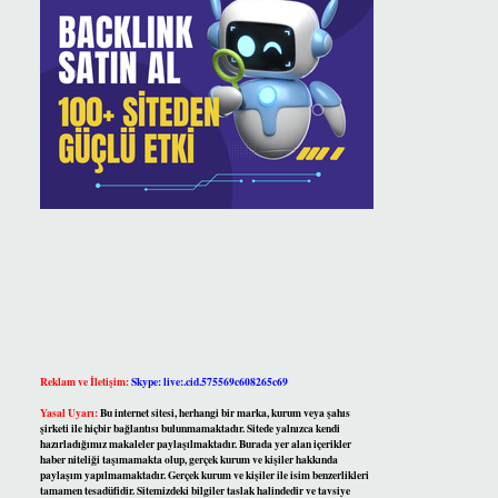
Reklam ve İletişim:
Skype: live:.cid.575569c608265c69
Yasal Uyarı:
Bu internet sitesi, herhangi bir marka, kurum veya şahıs
şirketi ile hiçbir bağlantısı bulunmamaktadır. Sitede yalnızca kendi
hazırladığımız makaleler paylaşılmaktadır. Burada yer alan içerikler
haber niteliği taşımamakta olup, gerçek kurum ve kişiler hakkında
paylaşım yapılmamaktadır. Gerçek kurum ve kişiler ile isim benzerlikleri
tamamen tesadüfidir. Sitemizdeki bilgiler taslak halindedir ve tavsiye