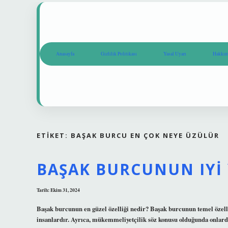
Anasayfa
Gizlilik Politikası
Yasal Uyarı
Hakkım
ETIKET:
BAŞAK BURCU EN ÇOK NEYE ÜZÜLÜR
BAŞAK BURCUNUN IYI
Tarih: Ekim 31, 2024
Başak burcunun en güzel özelliği nedir? Başak burcunun temel özellik
insanlardır. Ayrıca, mükemmeliyetçilik söz konusu olduğunda onlardan