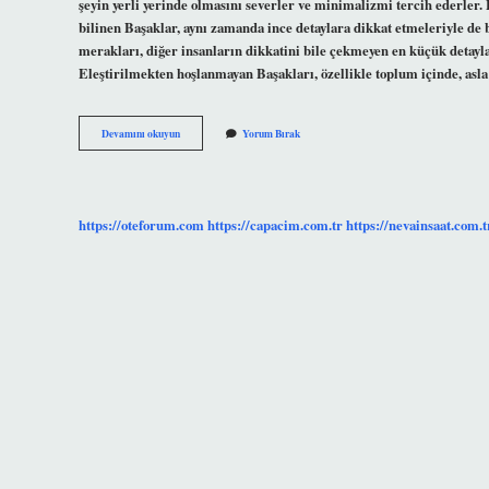
şeyin yerli yerinde olmasını severler ve minimalizmi tercih ederler. B
bilinen Başaklar, aynı zamanda ince detaylara dikkat etmeleriyle de b
merakları, diğer insanların dikkatini bile çekmeyen en küçük detayl
Eleştirilmekten hoşlanmayan Başakları, özellikle toplum içinde, asl
Başak
Devamını okuyun
Yorum Bırak
Burcunun
Iyi
Yönleri
Nelerdir
https://oteforum.com
https://capacim.com.tr
https://nevainsaat.com.t