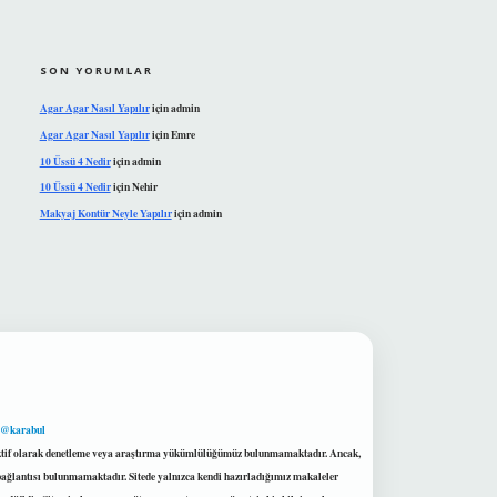
SON YORUMLAR
Agar Agar Nasıl Yapılır
için
admin
Agar Agar Nasıl Yapılır
için
Emre
10 Üssü 4 Nedir
için
admin
10 Üssü 4 Nedir
için
Nehir
Makyaj Kontür Neyle Yapılır
için
admin
 @karabul
proaktif olarak denetleme veya araştırma yükümlülüğümüz bulunmamaktadır. Ancak,
r bağlantısı bulunmamaktadır. Sitede yalnızca kendi hazırladığımız makaleler