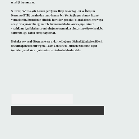
niteliği taşımazlar.
Sitemiz, 5651 Sayılı Kanun gereğince Bilgi Teknolojileri ve İletişim
Kurumu (BTK) tarafından onaylanmış bir Yer Sağlayıcı olarak hizmet
vermektedir. Bu nedenle, sitedeki içerikleri proaktif olarak denetleme veya
araştırma yükümlülüğümüz bulunmamaktadır. Ancak, üyelerimiz
yazdıkları içeriklerin sorumluluğunu taşımakta olup, siteye üye olarak bu
sorumluluğu kabul etmiş sayılırlar.
Hukuka ve yasal düzenlemelere aykırı olduğunu düşündüğünüz içerikleri,
backlinkpanelicomtr@gmail.com
adresine bildirmeniz halinde, ilgili
içerikler yasal süre içerisinde sitemizden kaldırılacaktır.
Arama