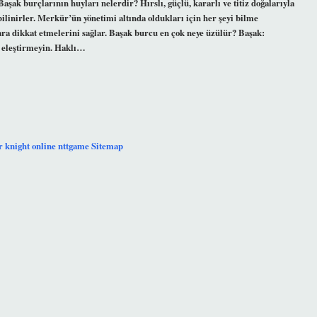
aşak burçlarının huyları nelerdir? Hırslı, güçlü, kararlı ve titiz doğalarıyla
ilinirler. Merkür’ün yönetimi altında oldukları için her şeyi bilme
ara dikkat etmelerini sağlar. Başak burcu en çok neye üzülür? Başak:
a eleştirmeyin. Haklı…
r
knight online
nttgame
Sitemap