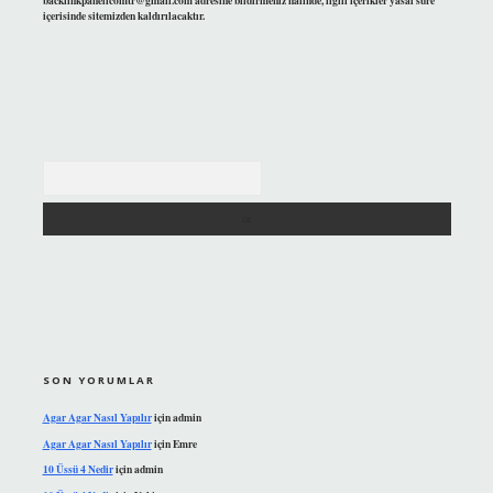
backlinkpanelicomtr@gmail.com
adresine bildirmeniz halinde, ilgili içerikler yasal süre
içerisinde sitemizden kaldırılacaktır.
Arama
SON YORUMLAR
Agar Agar Nasıl Yapılır
için
admin
Agar Agar Nasıl Yapılır
için
Emre
10 Üssü 4 Nedir
için
admin