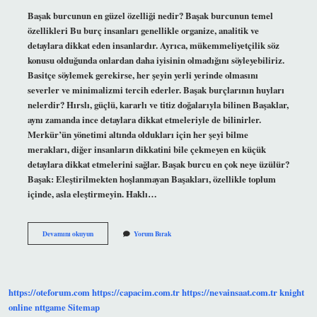
Başak burcunun en güzel özelliği nedir? Başak burcunun temel
özellikleri Bu burç insanları genellikle organize, analitik ve
detaylara dikkat eden insanlardır. Ayrıca, mükemmeliyetçilik söz
konusu olduğunda onlardan daha iyisinin olmadığını söyleyebiliriz.
Basitçe söylemek gerekirse, her şeyin yerli yerinde olmasını
severler ve minimalizmi tercih ederler. Başak burçlarının huyları
nelerdir? Hırslı, güçlü, kararlı ve titiz doğalarıyla bilinen Başaklar,
aynı zamanda ince detaylara dikkat etmeleriyle de bilinirler.
Merkür’ün yönetimi altında oldukları için her şeyi bilme
merakları, diğer insanların dikkatini bile çekmeyen en küçük
detaylara dikkat etmelerini sağlar. Başak burcu en çok neye üzülür?
Başak: Eleştirilmekten hoşlanmayan Başakları, özellikle toplum
içinde, asla eleştirmeyin. Haklı…
Başak
Devamını okuyun
Yorum Bırak
Burcunun
Iyi
Yönleri
Nelerdir
https://oteforum.com
https://capacim.com.tr
https://nevainsaat.com.tr
knight
online
nttgame
Sitemap