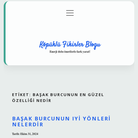
menüyü
Anasayfa
Gizlilik Politikası
Yasal Uyarı
aç
Hakkımızda
Köpüklü Fikirler Blogu
Enerji dolu önerilerle fark yarat!
ETIKET:
BAŞAK BURCUNUN EN GÜZEL
ÖZELLIĞI NEDIR
BAŞAK BURCUNUN IYI YÖNLERI
NELERDIR
Tarih: Ekim 31, 2024