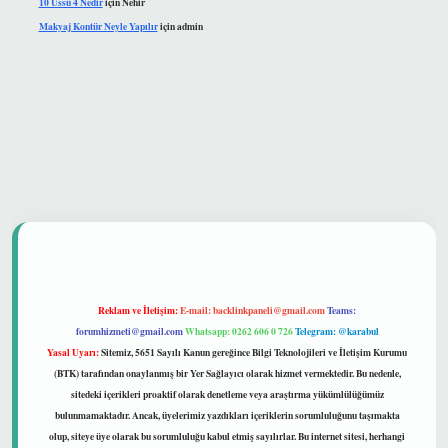
10 Üssü 4 Nedir
için
Nehir
Makyaj Kontür Neyle Yapılır
için
admin
 güvenilir mi
Reklam ve İletişim:
E-mail:
backlinkpaneli@gmail.com
Teams:
forumhizmeti@gmail.com
Whatsapp: 0262 606 0 726
Telegram: @karabul
Yasal Uyarı:
Sitemiz, 5651 Sayılı Kanun gereğince Bilgi Teknolojileri ve İletişim Kurumu
(BTK) tarafından onaylanmış bir Yer Sağlayıcı olarak hizmet vermektedir. Bu nedenle,
sitedeki içerikleri proaktif olarak denetleme veya araştırma yükümlülüğümüz
bulunmamaktadır. Ancak, üyelerimiz yazdıkları içeriklerin sorumluluğunu taşımakta
olup, siteye üye olarak bu sorumluluğu kabul etmiş sayılırlar. Bu internet sitesi, herhangi