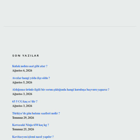
SIDEBAR
SON YAZILAR
Kulak neden saat gibi atar ?
Ağustos 6, 2026
Avcılar hangi yılda ilçe oldu ?
Ağustos 5, 2026
Aldığımız ürünle ilgili bir sorun çıktığında hangi kuruluşa başvuru yaparız ?
Ağustos 3, 2026
65 5 CG kaç cc’dir ?
Ağustos 3, 2026
Türkiye’de gün batımı saatleri nedir ?
Temmuz 29, 2026
Kawasaki Ninja 650 kaç kg ?
Temmuz 25, 2026
Kavitasyon işlemi nasıl yapılır ?