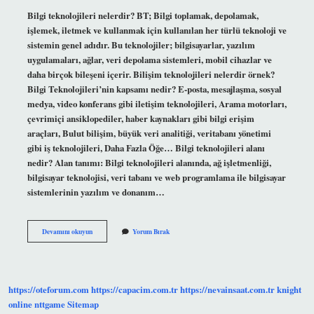
Bilgi teknolojileri nelerdir? BT; Bilgi toplamak, depolamak,
işlemek, iletmek ve kullanmak için kullanılan her türlü teknoloji ve
sistemin genel adıdır. Bu teknolojiler; bilgisayarlar, yazılım
uygulamaları, ağlar, veri depolama sistemleri, mobil cihazlar ve
daha birçok bileşeni içerir. Bilişim teknolojileri nelerdir örnek?
Bilgi Teknolojileri’nin kapsamı nedir? E-posta, mesajlaşma, sosyal
medya, video konferans gibi iletişim teknolojileri, Arama motorları,
çevrimiçi ansiklopediler, haber kaynakları gibi bilgi erişim
araçları, Bulut bilişim, büyük veri analitiği, veritabanı yönetimi
gibi iş teknolojileri, Daha Fazla Öğe… Bilgi teknolojileri alanı
nedir? Alan tanımı: Bilgi teknolojileri alanında, ağ işletmenliği,
bilgisayar teknolojisi, veri tabanı ve web programlama ile bilgisayar
sistemlerinin yazılım ve donanım…
Bilgi
Devamını okuyun
Yorum Bırak
Teknolojileri
Nedir
Örnek
https://oteforum.com
https://capacim.com.tr
https://nevainsaat.com.tr
knight
online
nttgame
Sitemap