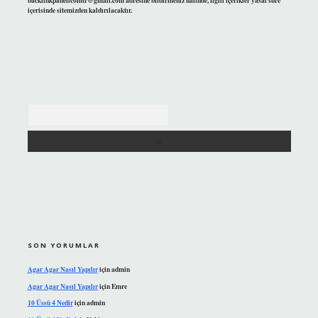
backlinkpanelicomtr@gmail.com
adresine bildirmeniz halinde, ilgili içerikler yasal süre
içerisinde sitemizden kaldırılacaktır.
Arama
SON YORUMLAR
Agar Agar Nasıl Yapılır
için
admin
Agar Agar Nasıl Yapılır
için
Emre
10 Üssü 4 Nedir
için
admin