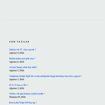
SIDEBAR
SON YAZILAR
Türkiye’de 57. Alay nerede ?
Ağustos 9, 2026
Kulak neden saat gibi atar ?
Ağustos 6, 2026
Avcılar hangi yılda ilçe oldu ?
Ağustos 5, 2026
Aldığımız ürünle ilgili bir sorun çıktığında hangi kuruluşa başvuru yaparız ?
Ağustos 3, 2026
65 5 CG kaç cc’dir ?
Ağustos 3, 2026
Türkiye’de gün batımı saatleri nedir ?
Temmuz 29, 2026
Kawasaki Ninja 650 kaç kg ?