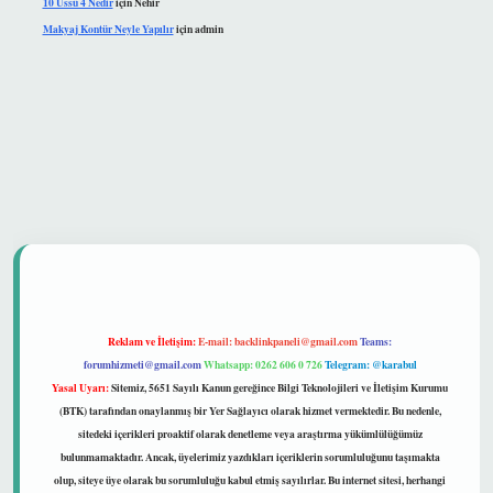
10 Üssü 4 Nedir
için
Nehir
Makyaj Kontür Neyle Yapılır
için
admin
güvenilir mi
Reklam ve İletişim:
E-mail:
backlinkpaneli@gmail.com
Teams:
forumhizmeti@gmail.com
Whatsapp: 0262 606 0 726
Telegram: @karabul
Yasal Uyarı:
Sitemiz, 5651 Sayılı Kanun gereğince Bilgi Teknolojileri ve İletişim Kurumu
(BTK) tarafından onaylanmış bir Yer Sağlayıcı olarak hizmet vermektedir. Bu nedenle,
sitedeki içerikleri proaktif olarak denetleme veya araştırma yükümlülüğümüz
bulunmamaktadır. Ancak, üyelerimiz yazdıkları içeriklerin sorumluluğunu taşımakta
olup, siteye üye olarak bu sorumluluğu kabul etmiş sayılırlar. Bu internet sitesi, herhangi