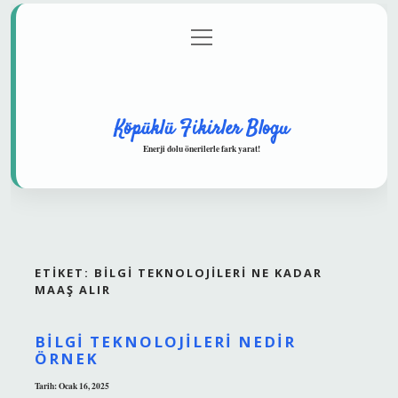
menüyü
Anasayfa
Gizlilik Politikası
Yasal Uyarı
aç
Hakkımızda
Köpüklü Fikirler Blogu
Enerji dolu önerilerle fark yarat!
ETIKET:
BILGI TEKNOLOJILERI NE KADAR
MAAŞ ALIR
BILGI TEKNOLOJILERI NEDIR
ÖRNEK
Tarih: Ocak 16, 2025