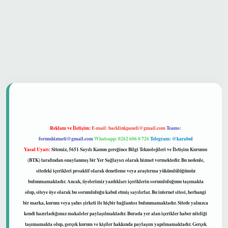
et güvenilir mi
Reklam ve İletişim:
E-mail:
backlinkpaneli@gmail.com
Teams:
forumhizmeti@gmail.com
Whatsapp: 0262 606 0 726
Telegram: @karabul
Yasal Uyarı:
Sitemiz, 5651 Sayılı Kanun gereğince Bilgi Teknolojileri ve İletişim Kurumu
(BTK) tarafından onaylanmış bir Yer Sağlayıcı olarak hizmet vermektedir. Bu nedenle,
sitedeki içerikleri proaktif olarak denetleme veya araştırma yükümlülüğümüz
bulunmamaktadır. Ancak, üyelerimiz yazdıkları içeriklerin sorumluluğunu taşımakta
olup, siteye üye olarak bu sorumluluğu kabul etmiş sayılırlar. Bu internet sitesi, herhangi
bir marka, kurum veya şahıs şirketi ile hiçbir bağlantısı bulunmamaktadır. Sitede yalnızca
kendi hazırladığımız makaleler paylaşılmaktadır. Burada yer alan içerikler haber niteliği
taşımamakta olup, gerçek kurum ve kişiler hakkında paylaşım yapılmamaktadır. Gerçek