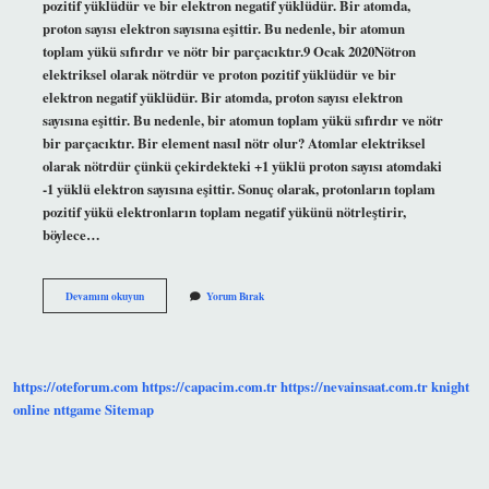
pozitif yüklüdür ve bir elektron negatif yüklüdür. Bir atomda,
proton sayısı elektron sayısına eşittir. Bu nedenle, bir atomun
toplam yükü sıfırdır ve nötr bir parçacıktır.9 Ocak 2020Nötron
elektriksel olarak nötrdür ve proton pozitif yüklüdür ve bir
elektron negatif yüklüdür. Bir atomda, proton sayısı elektron
sayısına eşittir. Bu nedenle, bir atomun toplam yükü sıfırdır ve nötr
bir parçacıktır. Bir element nasıl nötr olur? Atomlar elektriksel
olarak nötrdür çünkü çekirdekteki +1 yüklü proton sayısı atomdaki
-1 yüklü elektron sayısına eşittir. Sonuç olarak, protonların toplam
pozitif yükü elektronların toplam negatif yükünü nötrleştirir,
böylece…
Elementler
Devamını okuyun
Yorum Bırak
Nötr
Mü
https://oteforum.com
https://capacim.com.tr
https://nevainsaat.com.tr
knight
online
nttgame
Sitemap