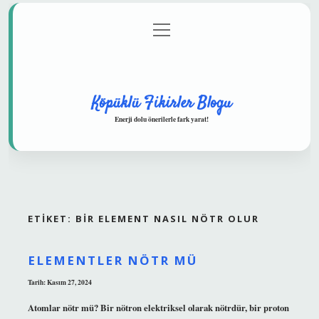
menüyü
Anasayfa
Gizlilik Politikası
Yasal Uyarı
aç
Hakkımızda
Köpüklü Fikirler Blogu
Enerji dolu önerilerle fark yarat!
ETIKET:
BIR ELEMENT NASIL NÖTR OLUR
ELEMENTLER NÖTR MÜ
Tarih: Kasım 27, 2024
Atomlar nötr mü? Bir nötron elektriksel olarak nötrdür, bir proton