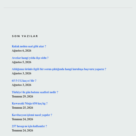
SIDEBAR
SON YAZILAR
Kulak neden saat gibi atar ?
Ağustos 6, 2026
Avcılar hangi yılda ilçe oldu ?
Ağustos 5, 2026
Aldığımız ürünle ilgili bir sorun çıktığında hangi kuruluşa başvuru yaparız ?
Ağustos 3, 2026
65 5 CG kaç cc’dir ?
Ağustos 3, 2026
Türkiye’de gün batımı saatleri nedir ?
Temmuz 29, 2026
Kawasaki Ninja 650 kaç kg ?
Temmuz 25, 2026
Kavitasyon işlemi nasıl yapılır ?
Temmuz 24, 2026
257 hesap ne için kullanılır ?
Temmuz 24, 2026