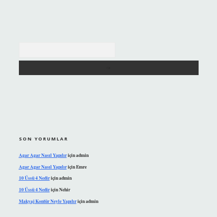
Arama
SON YORUMLAR
Agar Agar Nasıl Yapılır
için
admin
Agar Agar Nasıl Yapılır
için
Emre
10 Üssü 4 Nedir
için
admin
10 Üssü 4 Nedir
için
Nehir
Makyaj Kontür Neyle Yapılır
için
admin