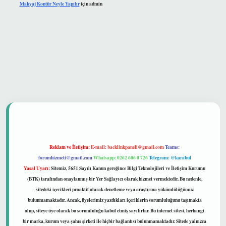
Makyaj Kontür Neyle Yapılır
için
admin
et güvenilir mi
Reklam ve İletişim:
E-mail:
backlinkpaneli@gmail.com
Teams:
forumhizmeti@gmail.com
Whatsapp: 0262 606 0 726
Telegram: @karabul
Yasal Uyarı:
Sitemiz, 5651 Sayılı Kanun gereğince Bilgi Teknolojileri ve İletişim Kurumu
(BTK) tarafından onaylanmış bir Yer Sağlayıcı olarak hizmet vermektedir. Bu nedenle,
sitedeki içerikleri proaktif olarak denetleme veya araştırma yükümlülüğümüz
bulunmamaktadır. Ancak, üyelerimiz yazdıkları içeriklerin sorumluluğunu taşımakta
olup, siteye üye olarak bu sorumluluğu kabul etmiş sayılırlar. Bu internet sitesi, herhangi
bir marka, kurum veya şahıs şirketi ile hiçbir bağlantısı bulunmamaktadır. Sitede yalnızca