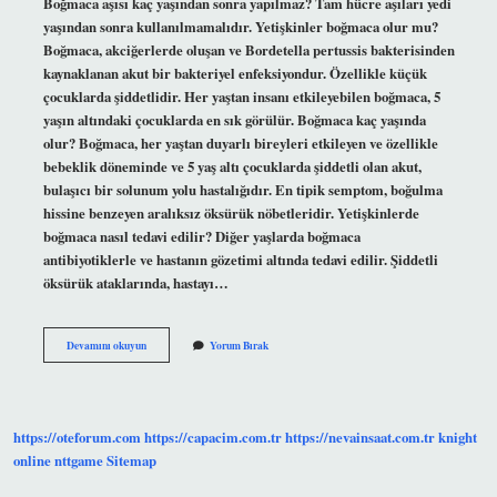
Boğmaca aşısı kaç yaşından sonra yapılmaz? Tam hücre aşıları yedi
yaşından sonra kullanılmamalıdır. Yetişkinler boğmaca olur mu?
Boğmaca, akciğerlerde oluşan ve Bordetella pertussis bakterisinden
kaynaklanan akut bir bakteriyel enfeksiyondur. Özellikle küçük
çocuklarda şiddetlidir. Her yaştan insanı etkileyebilen boğmaca, 5
yaşın altındaki çocuklarda en sık görülür. Boğmaca kaç yaşında
olur? Boğmaca, her yaştan duyarlı bireyleri etkileyen ve özellikle
bebeklik döneminde ve 5 yaş altı çocuklarda şiddetli olan akut,
bulaşıcı bir solunum yolu hastalığıdır. En tipik semptom, boğulma
hissine benzeyen aralıksız öksürük nöbetleridir. Yetişkinlerde
boğmaca nasıl tedavi edilir? Diğer yaşlarda boğmaca
antibiyotiklerle ve hastanın gözetimi altında tedavi edilir. Şiddetli
öksürük ataklarında, hastayı…
Boğmaca
Devamını okuyun
Yorum Bırak
Kaç
Yaşa
Kadar
Yapılır
https://oteforum.com
https://capacim.com.tr
https://nevainsaat.com.tr
knight
online
nttgame
Sitemap