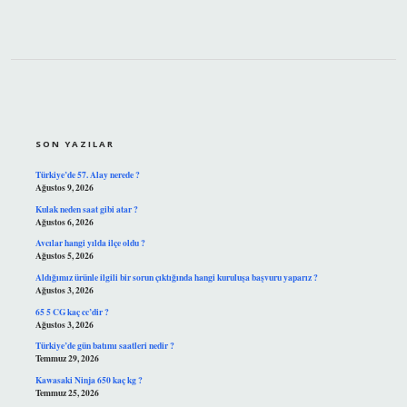
SIDEBAR
SON YAZILAR
Türkiye’de 57. Alay nerede ?
Ağustos 9, 2026
Kulak neden saat gibi atar ?
Ağustos 6, 2026
Avcılar hangi yılda ilçe oldu ?
Ağustos 5, 2026
Aldığımız ürünle ilgili bir sorun çıktığında hangi kuruluşa başvuru yaparız ?
Ağustos 3, 2026
65 5 CG kaç cc’dir ?
Ağustos 3, 2026
Türkiye’de gün batımı saatleri nedir ?
Temmuz 29, 2026
Kawasaki Ninja 650 kaç kg ?
Temmuz 25, 2026