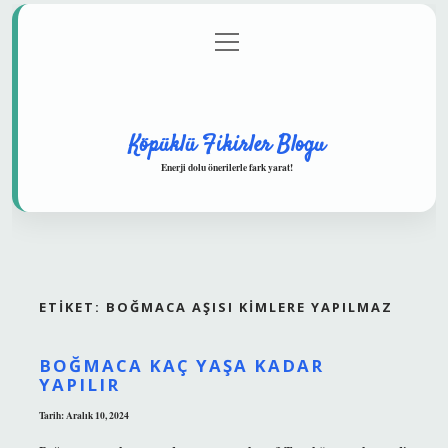
menüyü
Anasayfa
Gizlilik Politikası
Yasal Uyarı
aç
Hakkımızda
Köpüklü Fikirler Blogu
Enerji dolu önerilerle fark yarat!
ETIKET:
BOĞMACA AŞISI KIMLERE YAPILMAZ
BOĞMACA KAÇ YAŞA KADAR
YAPILIR
Tarih: Aralık 10, 2024