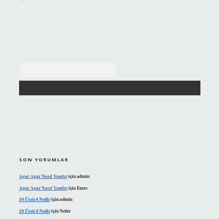
Arama
SON YORUMLAR
Agar Agar Nasıl Yapılır
için
admin
Agar Agar Nasıl Yapılır
için
Emre
10 Üssü 4 Nedir
için
admin
10 Üssü 4 Nedir
için
Nehir