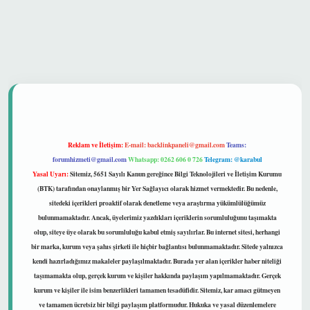
güvenilir mi
Reklam ve İletişim:
E-mail:
backlinkpaneli@gmail.com
Teams:
forumhizmeti@gmail.com
Whatsapp: 0262 606 0 726
Telegram: @karabul
Yasal Uyarı:
Sitemiz, 5651 Sayılı Kanun gereğince Bilgi Teknolojileri ve İletişim Kurumu
(BTK) tarafından onaylanmış bir Yer Sağlayıcı olarak hizmet vermektedir. Bu nedenle,
sitedeki içerikleri proaktif olarak denetleme veya araştırma yükümlülüğümüz
bulunmamaktadır. Ancak, üyelerimiz yazdıkları içeriklerin sorumluluğunu taşımakta
olup, siteye üye olarak bu sorumluluğu kabul etmiş sayılırlar. Bu internet sitesi, herhangi
bir marka, kurum veya şahıs şirketi ile hiçbir bağlantısı bulunmamaktadır. Sitede yalnızca
kendi hazırladığımız makaleler paylaşılmaktadır. Burada yer alan içerikler haber niteliği
taşımamakta olup, gerçek kurum ve kişiler hakkında paylaşım yapılmamaktadır. Gerçek
kurum ve kişiler ile isim benzerlikleri tamamen tesadüfidir. Sitemiz, kar amacı gütmeyen
ve tamamen ücretsiz bir bilgi paylaşım platformudur. Hukuka ve yasal düzenlemelere