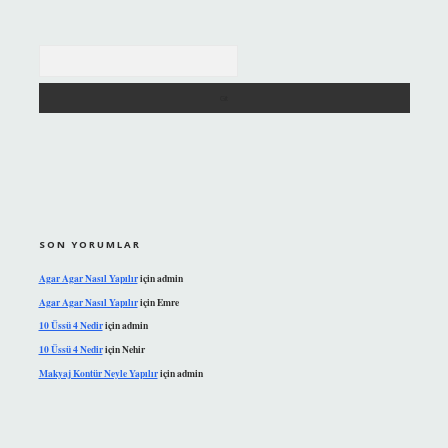
Arama
SON YORUMLAR
Agar Agar Nasıl Yapılır
için
admin
Agar Agar Nasıl Yapılır
için
Emre
10 Üssü 4 Nedir
için
admin
10 Üssü 4 Nedir
için
Nehir
Makyaj Kontür Neyle Yapılır
için
admin