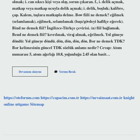
olmak; i. can sıkıcı kişi veya olay, sorun çıkaran. f., i. delik açmak,
matkap veya matkap ucuyla delik açmak; i. delik, boşluk; kalibre,
çap. Kalem, taşlara matkapla delme. Bow fiili ne demek? eğilmek
(selamlamak), eğilmek, selamlamak (başı/gövdeyi hafifçe eğerek).
Bind ne demek fiil? İngilizce-Türkçe çevirisi. (n) fiil bağlamak.
Bend ne demek fiil? kıvrılmak, viraj almak, eğrilmek. Yol güneye
döndü: Yol güneye döndü. dön, dön, dön, dön. Bor ne demek TDK?
Bor kelimesinin güncel TDK sözlük anlamı nedir? Cevap: Atom
numarası 5, atom ağırlığı 10.8, yoğunluğu 2.45 olan basit…
Bore
Devamını okuyun
Yorum Bırak
Ne
Demek
Fiil
https://oteforum.com
https://capacim.com.tr
https://nevainsaat.com.tr
knight
online
nttgame
Sitemap