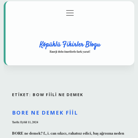
menüyü
Anasayfa
Gizlilik Politikası
Yasal Uyarı
aç
Hakkımızda
Köpüklü Fikirler Blogu
Enerji dolu önerilerle fark yarat!
ETIKET:
BOW FIILI NE DEMEK
BORE NE DEMEK FIIL
Tarih: Eylül 11, 2024
BORE ne demek? f., i. can sıkıcı, rahatsız edici, baş ağrısına neden