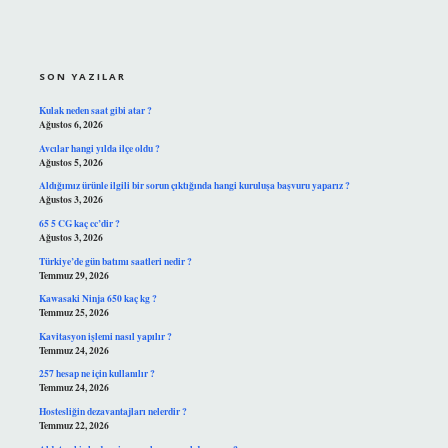
SIDEBAR
SON YAZILAR
Kulak neden saat gibi atar ?
Ağustos 6, 2026
Avcılar hangi yılda ilçe oldu ?
Ağustos 5, 2026
Aldığımız ürünle ilgili bir sorun çıktığında hangi kuruluşa başvuru yaparız ?
Ağustos 3, 2026
65 5 CG kaç cc’dir ?
Ağustos 3, 2026
Türkiye’de gün batımı saatleri nedir ?
Temmuz 29, 2026
Kawasaki Ninja 650 kaç kg ?
Temmuz 25, 2026
Kavitasyon işlemi nasıl yapılır ?
Temmuz 24, 2026
257 hesap ne için kullanılır ?
Temmuz 24, 2026
Hostesliğin dezavantajları nelerdir ?
Temmuz 22, 2026