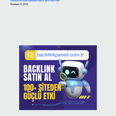
Aldatan bir kadın pişman olursa nasıl davranır ?
Temmuz 21, 2026