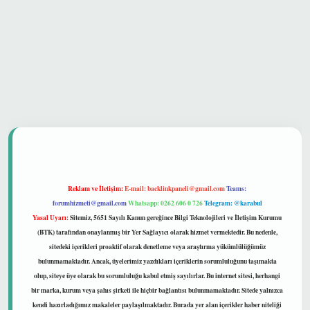
et güvenilir mi
Reklam ve İletişim:
E-mail:
backlinkpaneli@gmail.com
Teams:
forumhizmeti@gmail.com
Whatsapp: 0262 606 0 726
Telegram: @karabul
Yasal Uyarı:
Sitemiz, 5651 Sayılı Kanun gereğince Bilgi Teknolojileri ve İletişim Kurumu
(BTK) tarafından onaylanmış bir Yer Sağlayıcı olarak hizmet vermektedir. Bu nedenle,
sitedeki içerikleri proaktif olarak denetleme veya araştırma yükümlülüğümüz
bulunmamaktadır. Ancak, üyelerimiz yazdıkları içeriklerin sorumluluğunu taşımakta
olup, siteye üye olarak bu sorumluluğu kabul etmiş sayılırlar. Bu internet sitesi, herhangi
bir marka, kurum veya şahıs şirketi ile hiçbir bağlantısı bulunmamaktadır. Sitede yalnızca
kendi hazırladığımız makaleler paylaşılmaktadır. Burada yer alan içerikler haber niteliği