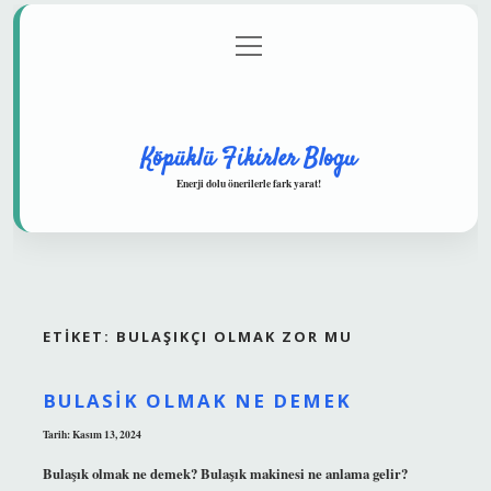
menüyü
Anasayfa
Gizlilik Politikası
Yasal Uyarı
aç
Hakkımızda
Köpüklü Fikirler Blogu
Enerji dolu önerilerle fark yarat!
ETIKET:
BULAŞIKÇI OLMAK ZOR MU
BULASIK OLMAK NE DEMEK
Tarih: Kasım 13, 2024
Bulaşık olmak ne demek? Bulaşık makinesi ne anlama gelir?