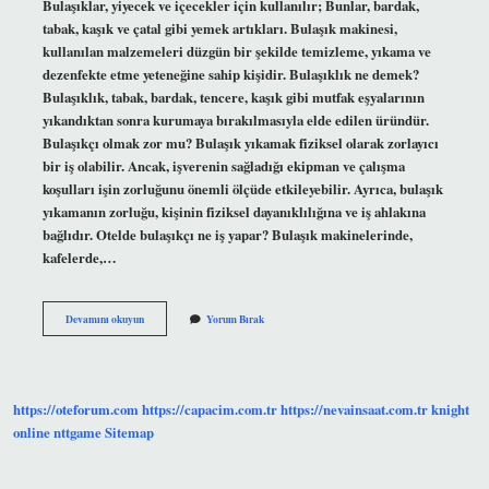
Bulaşıklar, yiyecek ve içecekler için kullanılır; Bunlar, bardak,
tabak, kaşık ve çatal gibi yemek artıkları. Bulaşık makinesi,
kullanılan malzemeleri düzgün bir şekilde temizleme, yıkama ve
dezenfekte etme yeteneğine sahip kişidir. Bulaşıklık ne demek?
Bulaşıklık, tabak, bardak, tencere, kaşık gibi mutfak eşyalarının
yıkandıktan sonra kurumaya bırakılmasıyla elde edilen üründür.
Bulaşıkçı olmak zor mu? Bulaşık yıkamak fiziksel olarak zorlayıcı
bir iş olabilir. Ancak, işverenin sağladığı ekipman ve çalışma
koşulları işin zorluğunu önemli ölçüde etkileyebilir. Ayrıca, bulaşık
yıkamanın zorluğu, kişinin fiziksel dayanıklılığına ve iş ahlakına
bağlıdır. Otelde bulaşıkçı ne iş yapar? Bulaşık makinelerinde,
kafelerde,…
Bulasik
Devamını okuyun
Yorum Bırak
Olmak
Ne
Demek
https://oteforum.com
https://capacim.com.tr
https://nevainsaat.com.tr
knight
online
nttgame
Sitemap