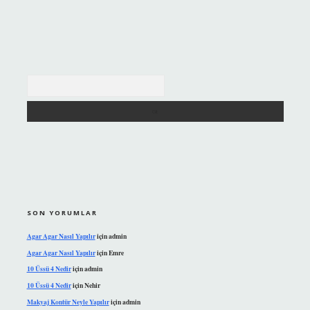
Arama
SON YORUMLAR
Agar Agar Nasıl Yapılır
için
admin
Agar Agar Nasıl Yapılır
için
Emre
10 Üssü 4 Nedir
için
admin
10 Üssü 4 Nedir
için
Nehir
Makyaj Kontür Neyle Yapılır
için
admin