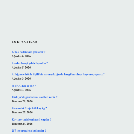
SIDEBAR
SON YAZILAR
Kulak neden saat gibi atar ?
Ağustos 6, 2026
Avcılar hangi yılda ilçe oldu ?
Ağustos 5, 2026
Aldığımız ürünle ilgili bir sorun çıktığında hangi kuruluşa başvuru yaparız ?
Ağustos 3, 2026
65 5 CG kaç cc’dir ?
Ağustos 3, 2026
Türkiye’de gün batımı saatleri nedir ?
Temmuz 29, 2026
Kawasaki Ninja 650 kaç kg ?
Temmuz 25, 2026
Kavitasyon işlemi nasıl yapılır ?
Temmuz 24, 2026
257 hesap ne için kullanılır ?