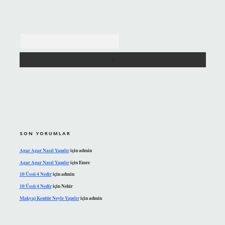
Arama
SON YORUMLAR
Agar Agar Nasıl Yapılır
için
admin
Agar Agar Nasıl Yapılır
için
Emre
10 Üssü 4 Nedir
için
admin
10 Üssü 4 Nedir
için
Nehir
Makyaj Kontür Neyle Yapılır
için
admin