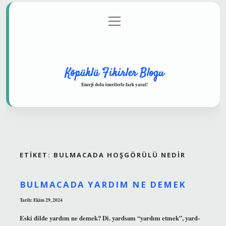
menüyü
Anasayfa
Gizlilik Politikası
Yasal Uyarı
aç
Hakkımızda
Köpüklü Fikirler Blogu
Enerji dolu önerilerle fark yarat!
ETIKET:
BULMACADA HOŞGÖRÜLÜ NEDIR
BULMACADA YARDIM NE DEMEK
Tarih: Ekim 29, 2024
Eski dilde yardım ne demek? Di. yardsam “yardım etmek”, yard-