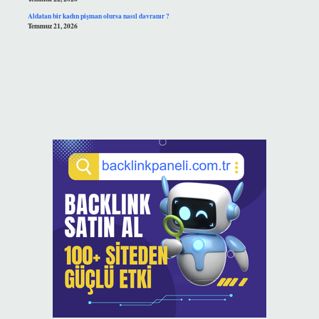
Aldatan bir kadın pişman olursa nasıl davranır ?
Temmuz 21, 2026