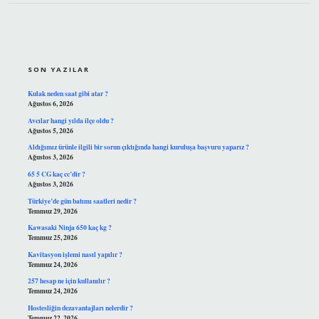
SIDEBAR
SON YAZILAR
Kulak neden saat gibi atar ?
Ağustos 6, 2026
Avcılar hangi yılda ilçe oldu ?
Ağustos 5, 2026
Aldığımız ürünle ilgili bir sorun çıktığında hangi kuruluşa başvuru yaparız ?
Ağustos 3, 2026
65 5 CG kaç cc’dir ?
Ağustos 3, 2026
Türkiye’de gün batımı saatleri nedir ?
Temmuz 29, 2026
Kawasaki Ninja 650 kaç kg ?
Temmuz 25, 2026
Kavitasyon işlemi nasıl yapılır ?
Temmuz 24, 2026
257 hesap ne için kullanılır ?
Temmuz 24, 2026
Hostesliğin dezavantajları nelerdir ?
Temmuz 22, 2026