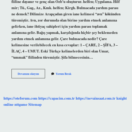
fiiline dayanır ve genç olan Ozb’u oluşturur. helfen; Uygulama. Hilf
mir; Tü., Gag., Az., Kmk. helfen; Kirgh. Bulmacada yardım parası
ne demek? Dilimize Arapçadan giren iane kelimesi “avn” kökünden
türemiştir. Avn, zor durumda olan birine yardım etmek anlamına
gelirken, iane ihtiyaç sahipleri için yardım parası toplamak
anlamına gelir. Bağış yapmak, karşılığında hiçbir şey beklemeden
yardım etmek anlamına gelir. Çare bulmacada nedir? Çare
kelimesine verilebilecek en kısa cevaplar: 1 – ÇARE, 2 – ŞİFA, 3 –
İLAÇ, 4 – UMUT. Eski Türkçe kelimelerden biri olan Umar,
“ummak” fiilinden türemiştir. Şifa bilmecesinin…
Bulmacada
Devamını okuyun
Yorum Bırak
Yardım
Ne
Demek
https://oteforum.com
https://capacim.com.tr
https://nevainsaat.com.tr
knight
online
nttgame
Sitemap