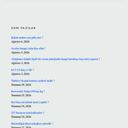
SIDEBAR
SON YAZILAR
Kulak neden saat gibi atar ?
Ağustos 6, 2026
Avcılar hangi yılda ilçe oldu ?
Ağustos 5, 2026
Aldığımız ürünle ilgili bir sorun çıktığında hangi kuruluşa başvuru yaparız ?
Ağustos 3, 2026
65 5 CG kaç cc’dir ?
Ağustos 3, 2026
Türkiye’de gün batımı saatleri nedir ?
Temmuz 29, 2026
Kawasaki Ninja 650 kaç kg ?
Temmuz 25, 2026
Kavitasyon işlemi nasıl yapılır ?
Temmuz 24, 2026
257 hesap ne için kullanılır ?
Temmuz 24, 2026
Hostesliğin dezavantajları nelerdir ?
Temmuz 22, 2026