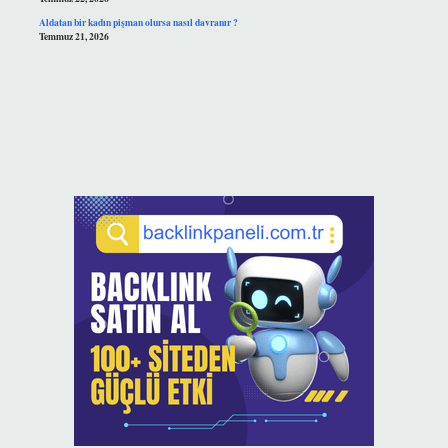
Aldatan bir kadın pişman olursa nasıl davranır ?
Temmuz 21, 2026