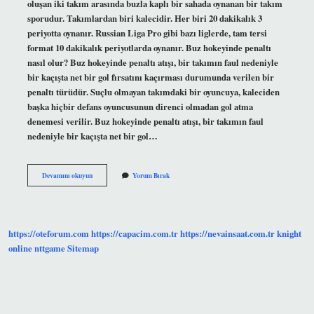
oluşan iki takım arasında buzla kaplı bir sahada oynanan bir takım
sporudur. Takımlardan biri kalecidir. Her biri 20 dakikalık 3
periyotta oynanır. Russian Liga Pro gibi bazı liglerde, tam tersi
format 10 dakikalık periyotlarda oynanır. Buz hokeyinde penaltı
nasıl olur? Buz hokeyinde penaltı atışı, bir takımın faul nedeniyle
bir kaçışta net bir gol fırsatını kaçırması durumunda verilen bir
penaltı türüdür. Suçlu olmayan takımdaki bir oyuncuya, kaleciden
başka hiçbir defans oyuncusunun direnci olmadan gol atma
denemesi verilir. Buz hokeyinde penaltı atışı, bir takımın faul
nedeniyle bir kaçışta net bir gol…
Buz
Devamını okuyun
Yorum Bırak
Hokeyi
Zor
Mu
https://oteforum.com
https://capacim.com.tr
https://nevainsaat.com.tr
knight
online
nttgame
Sitemap