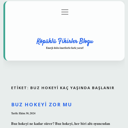
menüyü
Anasayfa
Gizlilik Politikası
Yasal Uyarı
aç
Hakkımızda
Köpüklü Fikirler Blogu
Enerji dolu önerilerle fark yarat!
ETIKET:
BUZ HOKEYI KAÇ YAŞINDA BAŞLANIR
BUZ HOKEYI ZOR MU
Tarih: Ekim 30, 2024
Buz hokeyi ne kadar sürer? Buz hokeyi, her biri altı oyuncudan