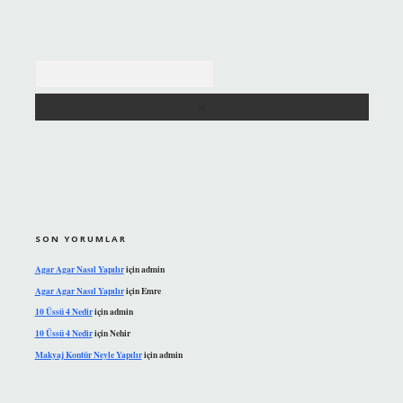
Arama
SON YORUMLAR
Agar Agar Nasıl Yapılır
için
admin
Agar Agar Nasıl Yapılır
için
Emre
10 Üssü 4 Nedir
için
admin
10 Üssü 4 Nedir
için
Nehir
Makyaj Kontür Neyle Yapılır
için
admin