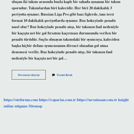
oluşan iki takım arasında buzla kaplı bir sahada oynanan bir takım
sporudur. Takımlardan biri kalecidir. Her biri 20 dakikalık 3
periyotta oynanır. Russian Liga Pro gibi bazı liglerde, tam tersi
format 10 dakikalık periyotlarda oynanır. Buz hokeyinde penaltı
nasıl olur? Buz hokeyinde penaltı atışı, bir takımın faul nedeniyle
bir kaçışta net bir gol fırsatını kaçırması durumunda verilen bir
penaltı türüdür. Suçlu olmayan takımdaki bir oyuncuya, kaleciden
başka hiçbir defans oyuncusunun direnci olmadan gol atma
denemesi verilir. Buz hokeyinde penaltı atışı, bir takımın faul
nedeniyle bir kaçışta net bir gol…
Buz
Devamını okuyun
Yorum Bırak
Hokeyi
Zor
Mu
https://oteforum.com
https://capacim.com.tr
https://nevainsaat.com.tr
knight
online
nttgame
Sitemap