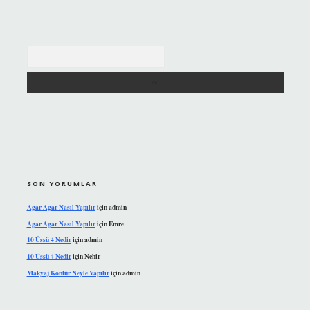
Arama
SON YORUMLAR
Agar Agar Nasıl Yapılır
için
admin
Agar Agar Nasıl Yapılır
için
Emre
10 Üssü 4 Nedir
için
admin
10 Üssü 4 Nedir
için
Nehir
Makyaj Kontür Neyle Yapılır
için
admin