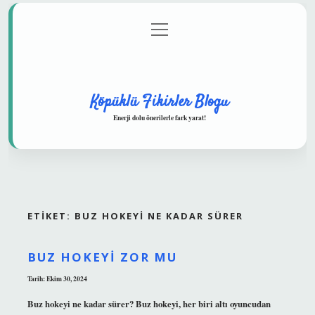
menüyü
Anasayfa
Gizlilik Politikası
Yasal Uyarı
aç
Hakkımızda
Köpüklü Fikirler Blogu
Enerji dolu önerilerle fark yarat!
ETIKET:
BUZ HOKEYI NE KADAR SÜRER
BUZ HOKEYI ZOR MU
Tarih: Ekim 30, 2024
Buz hokeyi ne kadar sürer? Buz hokeyi, her biri altı oyuncudan