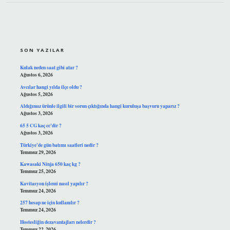
SIDEBAR
SON YAZILAR
Kulak neden saat gibi atar ?
Ağustos 6, 2026
Avcılar hangi yılda ilçe oldu ?
Ağustos 5, 2026
Aldığımız ürünle ilgili bir sorun çıktığında hangi kuruluşa başvuru yaparız ?
Ağustos 3, 2026
65 5 CG kaç cc’dir ?
Ağustos 3, 2026
Türkiye’de gün batımı saatleri nedir ?
Temmuz 29, 2026
Kawasaki Ninja 650 kaç kg ?
Temmuz 25, 2026
Kavitasyon işlemi nasıl yapılır ?
Temmuz 24, 2026
257 hesap ne için kullanılır ?
Temmuz 24, 2026
Hostesliğin dezavantajları nelerdir ?
Temmuz 22, 2026