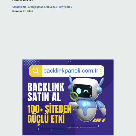
Aldatan bir kadın pişman olursa nasıl davranır ?
Temmuz 21, 2026