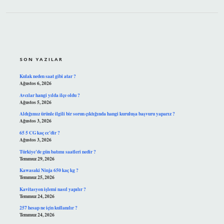
SIDEBAR
SON YAZILAR
Kulak neden saat gibi atar ?
Ağustos 6, 2026
Avcılar hangi yılda ilçe oldu ?
Ağustos 5, 2026
Aldığımız ürünle ilgili bir sorun çıktığında hangi kuruluşa başvuru yaparız ?
Ağustos 3, 2026
65 5 CG kaç cc’dir ?
Ağustos 3, 2026
Türkiye’de gün batımı saatleri nedir ?
Temmuz 29, 2026
Kawasaki Ninja 650 kaç kg ?
Temmuz 25, 2026
Kavitasyon işlemi nasıl yapılır ?
Temmuz 24, 2026
257 hesap ne için kullanılır ?
Temmuz 24, 2026