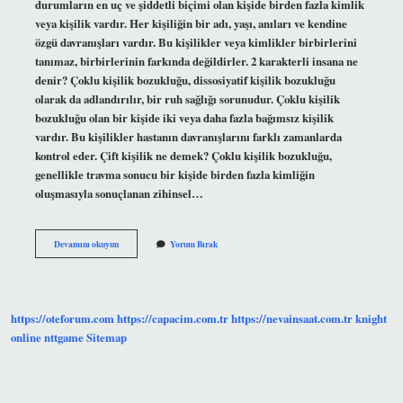
durumların en uç ve şiddetli biçimi olan kişide birden fazla kimlik
veya kişilik vardır. Her kişiliğin bir adı, yaşı, anıları ve kendine
özgü davranışları vardır. Bu kişilikler veya kimlikler birbirlerini
tanımaz, birbirlerinin farkında değildirler. 2 karakterli insana ne
denir? Çoklu kişilik bozukluğu, dissosiyatif kişilik bozukluğu
olarak da adlandırılır, bir ruh sağlığı sorunudur. Çoklu kişilik
bozukluğu olan bir kişide iki veya daha fazla bağımsız kişilik
vardır. Bu kişilikler hastanın davranışlarını farklı zamanlarda
kontrol eder. Çift kişilik ne demek? Çoklu kişilik bozukluğu,
genellikle travma sonucu bir kişide birden fazla kimliğin
oluşmasıyla sonuçlanan zihinsel…
Ikinci
Devamını okuyun
Yorum Bırak
Kişilik
Ne
Demek
https://oteforum.com
https://capacim.com.tr
https://nevainsaat.com.tr
knight
online
nttgame
Sitemap