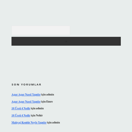
Arama
SON YORUMLAR
Agar Agar Nasıl Yapılır
için
admin
Agar Agar Nasıl Yapılır
için
Emre
10 Üssü 4 Nedir
için
admin
10 Üssü 4 Nedir
için
Nehir
Makyaj Kontür Neyle Yapılır
için
admin