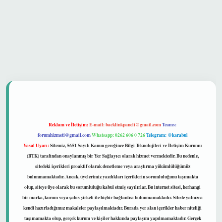
 güvenilir mi
Reklam ve İletişim:
E-mail:
backlinkpaneli@gmail.com
Teams:
forumhizmeti@gmail.com
Whatsapp: 0262 606 0 726
Telegram: @karabul
Yasal Uyarı:
Sitemiz, 5651 Sayılı Kanun gereğince Bilgi Teknolojileri ve İletişim Kurumu
(BTK) tarafından onaylanmış bir Yer Sağlayıcı olarak hizmet vermektedir. Bu nedenle,
sitedeki içerikleri proaktif olarak denetleme veya araştırma yükümlülüğümüz
bulunmamaktadır. Ancak, üyelerimiz yazdıkları içeriklerin sorumluluğunu taşımakta
olup, siteye üye olarak bu sorumluluğu kabul etmiş sayılırlar. Bu internet sitesi, herhangi
bir marka, kurum veya şahıs şirketi ile hiçbir bağlantısı bulunmamaktadır. Sitede yalnızca
kendi hazırladığımız makaleler paylaşılmaktadır. Burada yer alan içerikler haber niteliği
taşımamakta olup, gerçek kurum ve kişiler hakkında paylaşım yapılmamaktadır. Gerçek