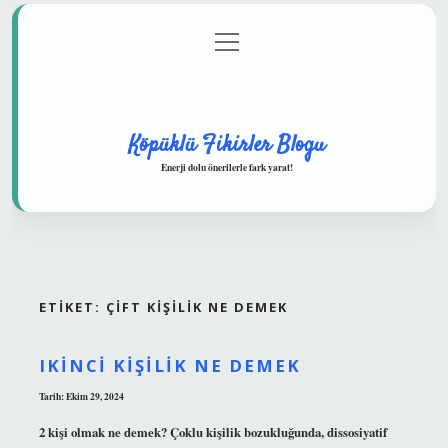
menüyü
Anasayfa
Gizlilik Politikası
Yasal Uyarı
aç
Hakkımızda
Köpüklü Fikirler Blogu
Enerji dolu önerilerle fark yarat!
ETIKET:
ÇIFT KIŞILIK NE DEMEK
IKINCI KIŞILIK NE DEMEK
Tarih: Ekim 29, 2024
2 kişi olmak ne demek? Çoklu kişilik bozukluğunda, dissosiyatif