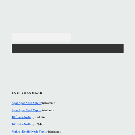
Arama
SON YORUMLAR
Agar Agar Nasıl Yapılır
için
admin
Agar Agar Nasıl Yapılır
için
Emre
10 Üssü 4 Nedir
için
admin
10 Üssü 4 Nedir
için
Nehir
Makyaj Kontür Neyle Yapılır
için
admin