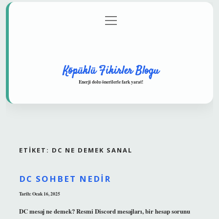
menüyü
Anasayfa
Gizlilik Politikası
Yasal Uyarı
aç
Hakkımızda
Köpüklü Fikirler Blogu
Enerji dolu önerilerle fark yarat!
ETIKET:
DC NE DEMEK SANAL
DC SOHBET NEDIR
Tarih: Ocak 16, 2025
DC mesaj ne demek? Resmi Discord mesajları, bir hesap sorunu