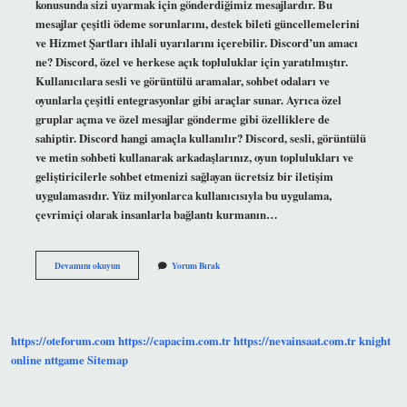
konusunda sizi uyarmak için gönderdiğimiz mesajlardır. Bu
mesajlar çeşitli ödeme sorunlarını, destek bileti güncellemelerini
ve Hizmet Şartları ihlali uyarılarını içerebilir. Discord’un amacı
ne? Discord, özel ve herkese açık topluluklar için yaratılmıştır.
Kullanıcılara sesli ve görüntülü aramalar, sohbet odaları ve
oyunlarla çeşitli entegrasyonlar gibi araçlar sunar. Ayrıca özel
gruplar açma ve özel mesajlar gönderme gibi özelliklere de
sahiptir. Discord hangi amaçla kullanılır? Discord, sesli, görüntülü
ve metin sohbeti kullanarak arkadaşlarınız, oyun toplulukları ve
geliştiricilerle sohbet etmenizi sağlayan ücretsiz bir iletişim
uygulamasıdır. Yüz milyonlarca kullanıcısıyla bu uygulama,
çevrimiçi olarak insanlarla bağlantı kurmanın…
Dc
Devamını okuyun
Yorum Bırak
Sohbet
Nedir
https://oteforum.com
https://capacim.com.tr
https://nevainsaat.com.tr
knight
online
nttgame
Sitemap