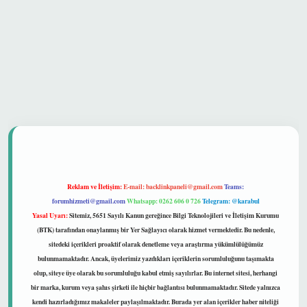
güvenilir mi
Reklam ve İletişim:
E-mail:
backlinkpaneli@gmail.com
Teams:
forumhizmeti@gmail.com
Whatsapp: 0262 606 0 726
Telegram: @karabul
Yasal Uyarı:
Sitemiz, 5651 Sayılı Kanun gereğince Bilgi Teknolojileri ve İletişim Kurumu
(BTK) tarafından onaylanmış bir Yer Sağlayıcı olarak hizmet vermektedir. Bu nedenle,
sitedeki içerikleri proaktif olarak denetleme veya araştırma yükümlülüğümüz
bulunmamaktadır. Ancak, üyelerimiz yazdıkları içeriklerin sorumluluğunu taşımakta
olup, siteye üye olarak bu sorumluluğu kabul etmiş sayılırlar. Bu internet sitesi, herhangi
bir marka, kurum veya şahıs şirketi ile hiçbir bağlantısı bulunmamaktadır. Sitede yalnızca
kendi hazırladığımız makaleler paylaşılmaktadır. Burada yer alan içerikler haber niteliği