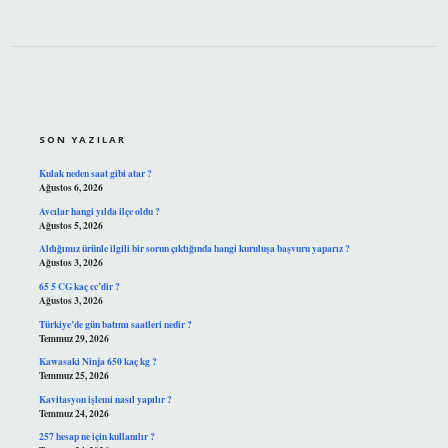
SIDEBAR
SON YAZILAR
Kulak neden saat gibi atar ?
Ağustos 6, 2026
Avcılar hangi yılda ilçe oldu ?
Ağustos 5, 2026
Aldığımız ürünle ilgili bir sorun çıktığında hangi kuruluşa başvuru yaparız ?
Ağustos 3, 2026
65 5 CG kaç cc’dir ?
Ağustos 3, 2026
Türkiye’de gün batımı saatleri nedir ?
Temmuz 29, 2026
Kawasaki Ninja 650 kaç kg ?
Temmuz 25, 2026
Kavitasyon işlemi nasıl yapılır ?
Temmuz 24, 2026
257 hesap ne için kullanılır ?