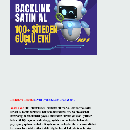
Reklam ve İletişim:
Skype: live:.cid.575569c608265c69
Yasal Uyarı:
Bu internet sitesi, herhangi bir marka, kurum veya şahıs
şirketi ile hiçbir bağlantısı bulunmamaktadır. Sitede yalnızca kendi
hazırladığımız makaleler paylaşılmaktadır. Burada yer alan içerikler
haber niteliği taşımamakta olup, gerçek kurum ve kişiler hakkında
paylaşım yapılmamaktadır. Gerçek kurum ve kişiler ile isim benzerlikleri
tamamen tesadüfidir. Sitemizdeki bilgiler taslak halindedir ve tavsiye