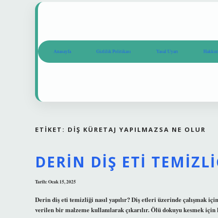
Anasayfa
Gizlilik Politikası
Yasal Uyarı
Hakkım
ETIKET:
DIŞ KÜRETAJ YAPILMAZSA NE OLUR
DERIN DIŞ ETI TEMIZL
Tarih: Ocak 15, 2025
Derin diş eti temizliği nasıl yapılır? Diş etleri üzerinde çalışmak için
verilen bir malzeme kullanılarak çıkarılır. Ölü dokuyu kesmek için l