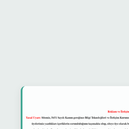
Reklam ve İletişi
Yasal Uyarı:
Sitemiz, 5651 Sayılı Kanun gereğince Bilgi Teknolojileri ve İletişim Kuru
üyelerimiz yazdıkları içeriklerin sorumluluğunu taşımakta olup, siteye üye olarak bu