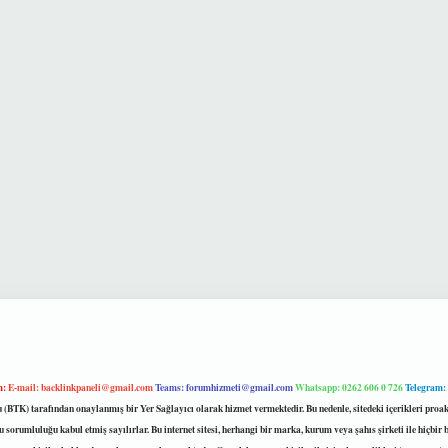
m:
E-mail:
backlinkpaneli@gmail.com
Teams:
forumhizmeti@gmail.com
Whatsapp: 0262 606 0 726
Telegram:
mu (BTK) tarafından onaylanmış bir Yer Sağlayıcı olarak hizmet vermektedir. Bu nedenle, sitedeki içerikleri 
 sorumluluğu kabul etmiş sayılırlar. Bu internet sitesi, herhangi bir marka, kurum veya şahıs şirketi ile hiçbi