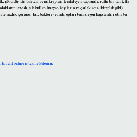
k, görünür kir, bakteri ve mikropları temizleyen kapsamlı, rutin bir temizlik
odaklanır; ancak, sık kullanılmayan köşelerin ve çatlakların (kitaplık gibi)
temizlik, görünür kir, bakteri ve mikropları temizleyen kapsamlı, rutin bir
r
knight online
nttgame
Sitemap