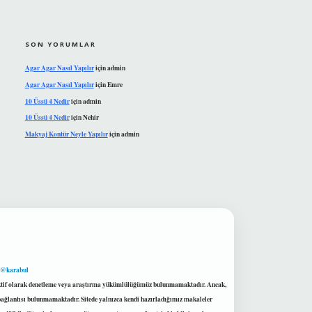
SON YORUMLAR
Agar Agar Nasıl Yapılır
için
admin
Agar Agar Nasıl Yapılır
için
Emre
10 Üssü 4 Nedir
için
admin
10 Üssü 4 Nedir
için
Nehir
Makyaj Kontür Neyle Yapılır
için
admin
 @karabul
proaktif olarak denetleme veya araştırma yükümlülüğümüz bulunmamaktadır. Ancak,
r bağlantısı bulunmamaktadır. Sitede yalnızca kendi hazırladığımız makaleler