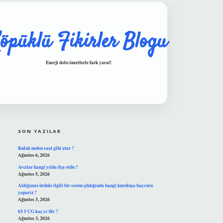
öpüklü Fikirler Blogu
Enerji dolu önerilerle fark yarat!
SIDEBAR
hiltonbet güvenilir mi
SON YAZILAR
Kulak neden saat gibi atar ?
Ağustos 6, 2026
Avcılar hangi yılda ilçe oldu ?
Ağustos 5, 2026
Aldığımız ürünle ilgili bir sorun çıktığında hangi kuruluşa başvuru
yaparız ?
Ağustos 3, 2026
65 5 CG kaç cc’dir ?
Ağustos 3, 2026