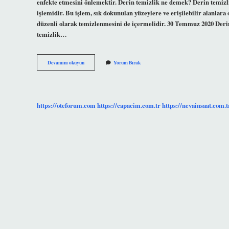
enfekte etmesini önlemektir. Derin temizlik ne demek? Derin temizli
işlemidir. Bu işlem, sık dokunulan yüzeylere ve erişilebilir alanlara 
düzenli olarak temizlenmesini de içermelidir. 30 Temmuz 2020 Derin 
temizlik…
Derin
Devamını okuyun
Yorum Bırak
Diş
Eti
Temizliği
Nedir
https://oteforum.com
https://capacim.com.tr
https://nevainsaat.com.t