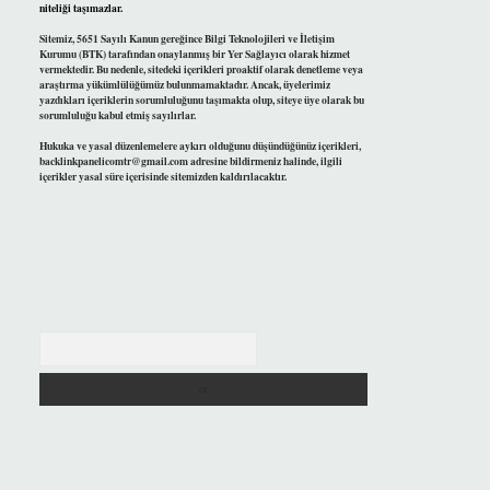
niteliği taşımazlar.
Sitemiz, 5651 Sayılı Kanun gereğince Bilgi Teknolojileri ve İletişim
Kurumu (BTK) tarafından onaylanmış bir Yer Sağlayıcı olarak hizmet
vermektedir. Bu nedenle, sitedeki içerikleri proaktif olarak denetleme veya
araştırma yükümlülüğümüz bulunmamaktadır. Ancak, üyelerimiz
yazdıkları içeriklerin sorumluluğunu taşımakta olup, siteye üye olarak bu
sorumluluğu kabul etmiş sayılırlar.
Hukuka ve yasal düzenlemelere aykırı olduğunu düşündüğünüz içerikleri,
backlinkpanelicomtr@gmail.com
adresine bildirmeniz halinde, ilgili
içerikler yasal süre içerisinde sitemizden kaldırılacaktır.
Arama