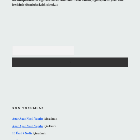
backlinkpanelicomtr@gmail.com
adresine bildirmeniz halinde, ilgili içerikler yasal süre
içerisinde sitemizden kaldırılacaktır.
Arama
SON YORUMLAR
Agar Agar Nasıl Yapılır
için
admin
Agar Agar Nasıl Yapılır
için
Emre
10 Üssü 4 Nedir
için
admin