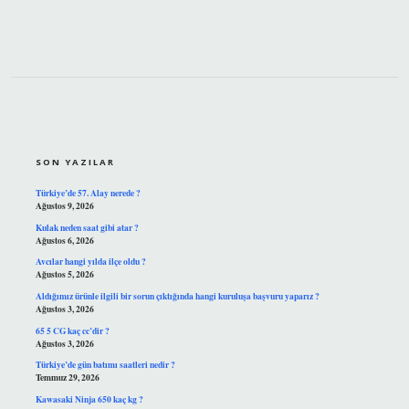
SIDEBAR
SON YAZILAR
Türkiye’de 57. Alay nerede ?
Ağustos 9, 2026
Kulak neden saat gibi atar ?
Ağustos 6, 2026
Avcılar hangi yılda ilçe oldu ?
Ağustos 5, 2026
Aldığımız ürünle ilgili bir sorun çıktığında hangi kuruluşa başvuru yaparız ?
Ağustos 3, 2026
65 5 CG kaç cc’dir ?
Ağustos 3, 2026
Türkiye’de gün batımı saatleri nedir ?
Temmuz 29, 2026
Kawasaki Ninja 650 kaç kg ?