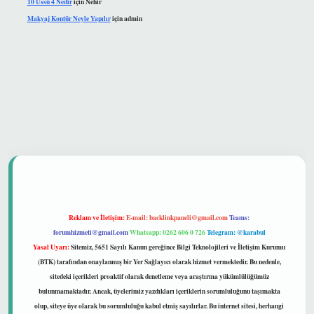
10 Üssü 4 Nedir
için
Nehir
Makyaj Kontür Neyle Yapılır
için
admin
 güvenilir mi
Reklam ve İletişim:
E-mail:
backlinkpaneli@gmail.com
Teams:
forumhizmeti@gmail.com
Whatsapp: 0262 606 0 726
Telegram: @karabul
Yasal Uyarı:
Sitemiz, 5651 Sayılı Kanun gereğince Bilgi Teknolojileri ve İletişim Kurumu
(BTK) tarafından onaylanmış bir Yer Sağlayıcı olarak hizmet vermektedir. Bu nedenle,
sitedeki içerikleri proaktif olarak denetleme veya araştırma yükümlülüğümüz
bulunmamaktadır. Ancak, üyelerimiz yazdıkları içeriklerin sorumluluğunu taşımakta
olup, siteye üye olarak bu sorumluluğu kabul etmiş sayılırlar. Bu internet sitesi, herhangi