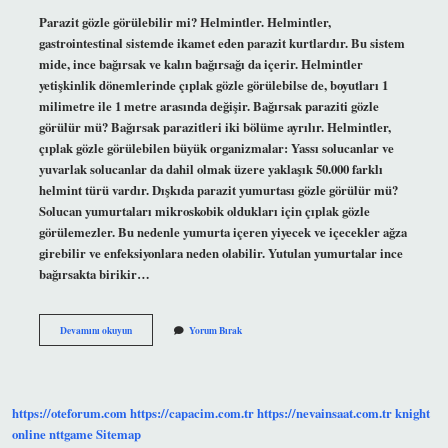
Parazit gözle görülebilir mi? Helmintler. Helmintler,
gastrointestinal sistemde ikamet eden parazit kurtlardır. Bu sistem
mide, ince bağırsak ve kalın bağırsağı da içerir. Helmintler
yetişkinlik dönemlerinde çıplak gözle görülebilse de, boyutları 1
milimetre ile 1 metre arasında değişir. Bağırsak paraziti gözle
görülür mü? Bağırsak parazitleri iki bölüme ayrılır. Helmintler,
çıplak gözle görülebilen büyük organizmalar: Yassı solucanlar ve
yuvarlak solucanlar da dahil olmak üzere yaklaşık 50.000 farklı
helmint türü vardır. Dışkıda parazit yumurtası gözle görülür mü?
Solucan yumurtaları mikroskobik oldukları için çıplak gözle
görülemezler. Bu nedenle yumurta içeren yiyecek ve içecekler ağza
girebilir ve enfeksiyonlara neden olabilir. Yutulan yumurtalar ince
bağırsakta birikir…
Dışkıda
Devamını okuyun
Yorum Bırak
Parazit
Gözle
Görülür
Mü
https://oteforum.com
https://capacim.com.tr
https://nevainsaat.com.tr
knight
online
nttgame
Sitemap