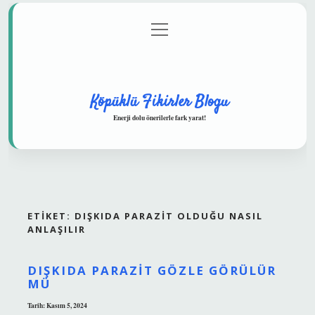
menüyü
Anasayfa
Gizlilik Politikası
Yasal Uyarı
aç
Hakkımızda
Köpüklü Fikirler Blogu
Enerji dolu önerilerle fark yarat!
ETIKET:
DIŞKIDA PARAZIT OLDUĞU NASIL
ANLAŞILIR
DIŞKIDA PARAZIT GÖZLE GÖRÜLÜR
MÜ
Tarih: Kasım 5, 2024