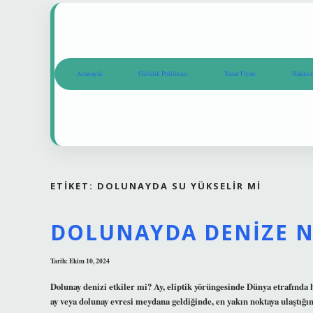
Anasayfa
Gizlilik Politikası
Yasal Uyarı
Hakkım
ETIKET:
DOLUNAYDA SU YÜKSELIR MI
DOLUNAYDA DENIZE N
Tarih: Ekim 10, 2024
Dolunay denizi etkiler mi? Ay, eliptik yörüngesinde Dünya etrafında
ay veya dolunay evresi meydana geldiğinde, en yakın noktaya ulaştığı