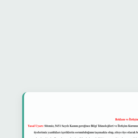
Reklam ve İletişi
Yasal Uyarı:
Sitemiz, 5651 Sayılı Kanun gereğince Bilgi Teknolojileri ve İletişim Kuru
üyelerimiz yazdıkları içeriklerin sorumluluğunu taşımakta olup, siteye üye olarak bu