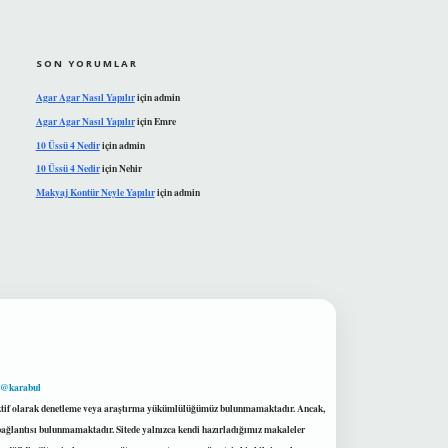
SON YORUMLAR
Agar Agar Nasıl Yapılır
için
admin
Agar Agar Nasıl Yapılır
için
Emre
10 Üssü 4 Nedir
için
admin
10 Üssü 4 Nedir
için
Nehir
Makyaj Kontür Neyle Yapılır
için
admin
 @karabul
proaktif olarak denetleme veya araştırma yükümlülüğümüz bulunmamaktadır. Ancak,
r bağlantısı bulunmamaktadır. Sitede yalnızca kendi hazırladığımız makaleler