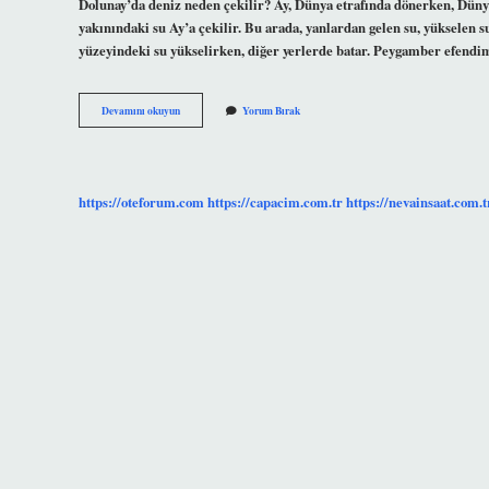
Dolunay’da deniz neden çekilir? Ay, Dünya etrafında dönerken, Düny
yakınındaki su Ay’a çekilir. Bu arada, yanlardan gelen su, yükselen 
yüzeyindeki su yükselirken, diğer yerlerde batar. Peygamber efendi
Dolunayda
Devamını okuyun
Yorum Bırak
Denize
Ne
Olur
https://oteforum.com
https://capacim.com.tr
https://nevainsaat.com.t