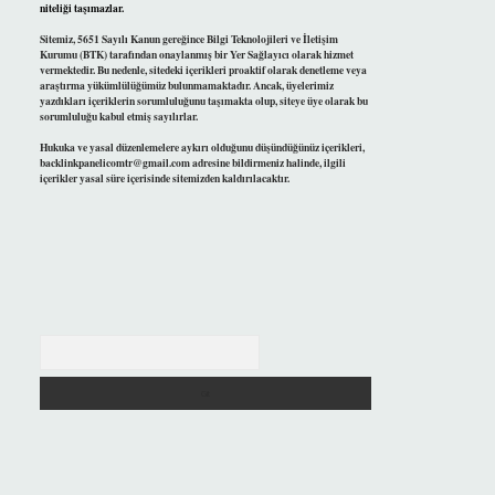
niteliği taşımazlar.
Sitemiz, 5651 Sayılı Kanun gereğince Bilgi Teknolojileri ve İletişim
Kurumu (BTK) tarafından onaylanmış bir Yer Sağlayıcı olarak hizmet
vermektedir. Bu nedenle, sitedeki içerikleri proaktif olarak denetleme veya
araştırma yükümlülüğümüz bulunmamaktadır. Ancak, üyelerimiz
yazdıkları içeriklerin sorumluluğunu taşımakta olup, siteye üye olarak bu
sorumluluğu kabul etmiş sayılırlar.
Hukuka ve yasal düzenlemelere aykırı olduğunu düşündüğünüz içerikleri,
backlinkpanelicomtr@gmail.com
adresine bildirmeniz halinde, ilgili
içerikler yasal süre içerisinde sitemizden kaldırılacaktır.
Arama