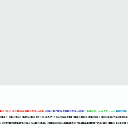
m:
E-mail:
backlinkpaneli@gmail.com
Teams:
forumhizmeti@gmail.com
Whatsapp: 0262 606 0 726
Telegram:
mu (BTK) tarafından onaylanmış bir Yer Sağlayıcı olarak hizmet vermektedir. Bu nedenle, sitedeki içerikleri 
 sorumluluğu kabul etmiş sayılırlar. Bu internet sitesi, herhangi bir marka, kurum veya şahıs şirketi ile hiçbi