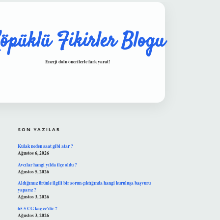
öpüklü Fikirler Blogu
Enerji dolu önerilerle fark yarat!
SIDEBAR
hiltonbet güvenilir mi
SON YAZILAR
Kulak neden saat gibi atar ?
Ağustos 6, 2026
Avcılar hangi yılda ilçe oldu ?
Ağustos 5, 2026
Aldığımız ürünle ilgili bir sorun çıktığında hangi kuruluşa başvuru
yaparız ?
Ağustos 3, 2026
65 5 CG kaç cc’dir ?
Ağustos 3, 2026