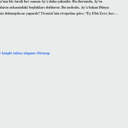
a’nın bir tarafı her zaman Ay’a daha yakındır. Bu durumda, Ay’ın
suların arkasındaki boşlukları doldurur. Bu nedenle, Ay’a bakan Dünya
miz dolunayda ne yapardı? Tirmizî’nin rivayetine göre; “Ey Ebû Zerr, her…
r
knight online
nttgame
Sitemap