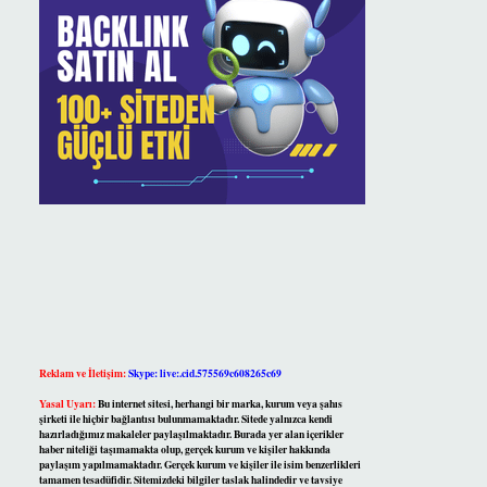
Reklam ve İletişim:
Skype: live:.cid.575569c608265c69
Yasal Uyarı:
Bu internet sitesi, herhangi bir marka, kurum veya şahıs
şirketi ile hiçbir bağlantısı bulunmamaktadır. Sitede yalnızca kendi
hazırladığımız makaleler paylaşılmaktadır. Burada yer alan içerikler
haber niteliği taşımamakta olup, gerçek kurum ve kişiler hakkında
paylaşım yapılmamaktadır. Gerçek kurum ve kişiler ile isim benzerlikleri
tamamen tesadüfidir. Sitemizdeki bilgiler taslak halindedir ve tavsiye