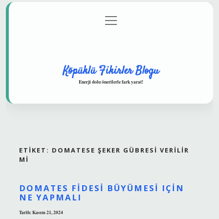
menüyü
Anasayfa
Gizlilik Politikası
Yasal Uyarı
aç
Hakkımızda
Köpüklü Fikirler Blogu
Enerji dolu önerilerle fark yarat!
ETIKET:
DOMATESE ŞEKER GÜBRESI VERILIR
MI
DOMATES FIDESI BÜYÜMESI IÇIN
NE YAPMALI
Tarih: Kasım 21, 2024