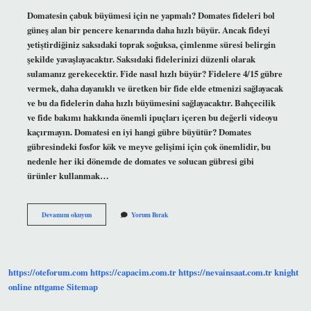
Domatesin çabuk büyümesi için ne yapmalı? Domates fideleri bol
güneş alan bir pencere kenarında daha hızlı büyür. Ancak fideyi
yetiştirdiğiniz saksıdaki toprak soğuksa, çimlenme süresi belirgin
şekilde yavaşlayacaktır. Saksıdaki fidelerinizi düzenli olarak
sulamanız gerekecektir. Fide nasıl hızlı büyür? Fidelere 4/15 gübre
vermek, daha dayanıklı ve üretken bir fide elde etmenizi sağlayacak
ve bu da fidelerin daha hızlı büyümesini sağlayacaktır. Bahçecilik
ve fide bakımı hakkında önemli ipuçları içeren bu değerli videoyu
kaçırmayın. Domatesi en iyi hangi gübre büyütür? Domates
gübresindeki fosfor kök ve meyve gelişimi için çok önemlidir, bu
nedenle her iki dönemde de domates ve solucan gübresi gibi
ürünler kullanmak…
Domates
Devamını okuyun
Yorum Bırak
Fidesi
Büyümesi
Için
Ne
Yapmalı
https://oteforum.com
https://capacim.com.tr
https://nevainsaat.com.tr
knight
online
nttgame
Sitemap