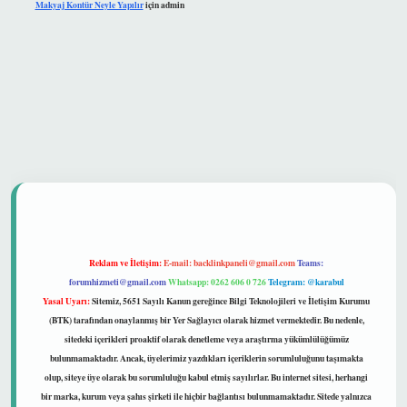
Makyaj Kontür Neyle Yapılır
için
admin
 güvenilir mi
Reklam ve İletişim:
E-mail:
backlinkpaneli@gmail.com
Teams:
forumhizmeti@gmail.com
Whatsapp: 0262 606 0 726
Telegram: @karabul
Yasal Uyarı:
Sitemiz, 5651 Sayılı Kanun gereğince Bilgi Teknolojileri ve İletişim Kurumu
(BTK) tarafından onaylanmış bir Yer Sağlayıcı olarak hizmet vermektedir. Bu nedenle,
sitedeki içerikleri proaktif olarak denetleme veya araştırma yükümlülüğümüz
bulunmamaktadır. Ancak, üyelerimiz yazdıkları içeriklerin sorumluluğunu taşımakta
olup, siteye üye olarak bu sorumluluğu kabul etmiş sayılırlar. Bu internet sitesi, herhangi
bir marka, kurum veya şahıs şirketi ile hiçbir bağlantısı bulunmamaktadır. Sitede yalnızca