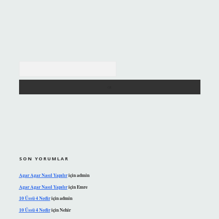
Arama
SON YORUMLAR
Agar Agar Nasıl Yapılır
için
admin
Agar Agar Nasıl Yapılır
için
Emre
10 Üssü 4 Nedir
için
admin
10 Üssü 4 Nedir
için
Nehir