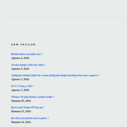
SIDEBAR
SON YAZILAR
Kulak neden saat gibi atar ?
Ağustos 6, 2026
Avcılar hangi yılda ilçe oldu ?
Ağustos 5, 2026
Aldığımız ürünle ilgili bir sorun çıktığında hangi kuruluşa başvuru yaparız ?
Ağustos 3, 2026
65 5 CG kaç cc’dir ?
Ağustos 3, 2026
Türkiye’de gün batımı saatleri nedir ?
Temmuz 29, 2026
Kawasaki Ninja 650 kaç kg ?
Temmuz 25, 2026
Kavitasyon işlemi nasıl yapılır ?
Temmuz 24, 2026