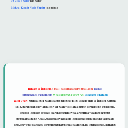
10 Üssü 4 Nedir
için
Nehir
Makyaj Kontür Neyle Yapılır
için
admin
güvenilir mi
Reklam ve İletişim:
E-mail:
backlinkpaneli@gmail.com
Teams:
forumhizmeti@gmail.com
Whatsapp: 0262 606 0 726
Telegram: @karabul
Yasal Uyarı:
Sitemiz, 5651 Sayılı Kanun gereğince Bilgi Teknolojileri ve İletişim Kurumu
(BTK) tarafından onaylanmış bir Yer Sağlayıcı olarak hizmet vermektedir. Bu nedenle,
sitedeki içerikleri proaktif olarak denetleme veya araştırma yükümlülüğümüz
bulunmamaktadır. Ancak, üyelerimiz yazdıkları içeriklerin sorumluluğunu taşımakta
olup, siteye üye olarak bu sorumluluğu kabul etmiş sayılırlar. Bu internet sitesi, herhangi