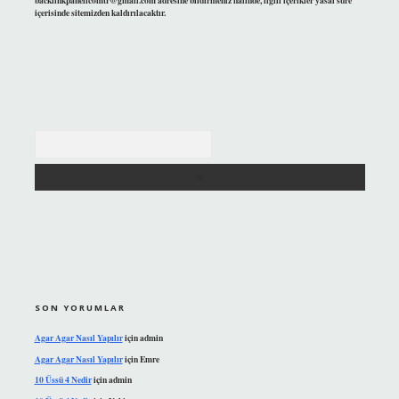
backlinkpanelicomtr@gmail.com
adresine bildirmeniz halinde, ilgili içerikler yasal süre
içerisinde sitemizden kaldırılacaktır.
Arama
SON YORUMLAR
Agar Agar Nasıl Yapılır
için
admin
Agar Agar Nasıl Yapılır
için
Emre
10 Üssü 4 Nedir
için
admin