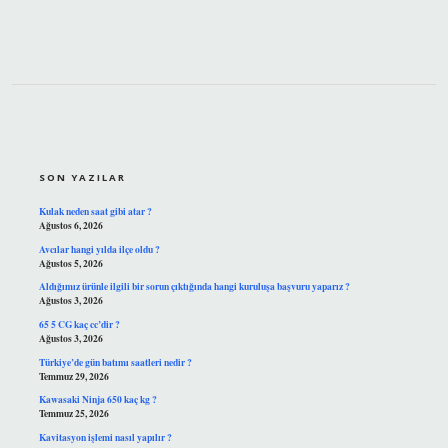
SIDEBAR
SON YAZILAR
Kulak neden saat gibi atar ?
Ağustos 6, 2026
Avcılar hangi yılda ilçe oldu ?
Ağustos 5, 2026
Aldığımız ürünle ilgili bir sorun çıktığında hangi kuruluşa başvuru yaparız ?
Ağustos 3, 2026
65 5 CG kaç cc’dir ?
Ağustos 3, 2026
Türkiye’de gün batımı saatleri nedir ?
Temmuz 29, 2026
Kawasaki Ninja 650 kaç kg ?
Temmuz 25, 2026
Kavitasyon işlemi nasıl yapılır ?