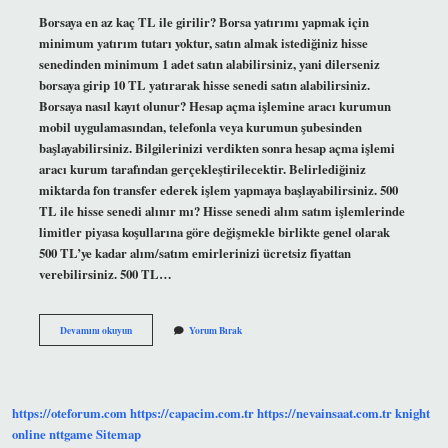
Borsaya en az kaç TL ile girilir? Borsa yatırımı yapmak için
minimum yatırım tutarı yoktur, satın almak istediğiniz hisse
senedinden minimum 1 adet satın alabilirsiniz, yani dilerseniz
borsaya girip 10 TL yatırarak hisse senedi satın alabilirsiniz.
Borsaya nasıl kayıt olunur? Hesap açma işlemine aracı kurumun
mobil uygulamasından, telefonla veya kurumun şubesinden
başlayabilirsiniz. Bilgilerinizi verdikten sonra hesap açma işlemi
aracı kurum tarafından gerçekleştirilecektir. Belirlediğiniz
miktarda fon transfer ederek işlem yapmaya başlayabilirsiniz. 500
TL ile hisse senedi alınır mı? Hisse senedi alım satım işlemlerinde
limitler piyasa koşullarına göre değişmekle birlikte genel olarak
500 TL’ye kadar alım/satım emirlerinizi ücretsiz fiyattan
verebilirsiniz. 500 TL…
Borsa
Devamını okuyun
Yorum Bırak
Oynamak
Için
Ne
Gerekiyor
https://oteforum.com
https://capacim.com.tr
https://nevainsaat.com.tr
knight
online
nttgame
Sitemap