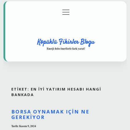
menüyü
Anasayfa
Gizlilik Politikası
Yasal Uyarı
aç
Hakkımızda
Köpüklü Fikirler Blogu
Enerji dolu önerilerle fark yarat!
ETIKET:
EN IYI YATIRIM HESABI HANGI
BANKADA
BORSA OYNAMAK IÇIN NE
GEREKIYOR
Tarih: Kasım 9, 2024