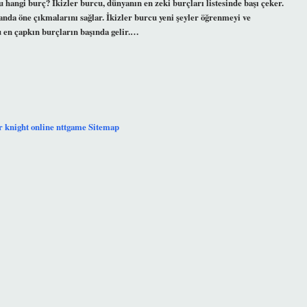
hangi burç? İkizler burcu, dünyanın en zeki burçları listesinde başı çeker.
alanda öne çıkmalarını sağlar. İkizler burcu yeni şeyler öğrenmeyi ve
u en çapkın burçların başında gelir.…
r
knight online
nttgame
Sitemap