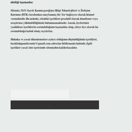
niteliği taşımazlar.
Sitemiz, 5651 Sayılı Kanun gereğince Bilgi Teknolojileri ve İletişim
Kurumu (BTK) tarafından onaylanmış bir Yer Sağlayıcı olarak hizmet
vermektedir. Bu nedenle, sitedeki içerikleri proaktif olarak denetleme veya
araştırma yükümlülüğümüz bulunmamaktadır. Ancak, üyelerimiz
yazdıkları içeriklerin sorumluluğunu taşımakta olup, siteye üye olarak bu
sorumluluğu kabul etmiş sayılırlar.
Hukuka ve yasal düzenlemelere aykırı olduğunu düşündüğünüz içerikleri,
backlinkpanelicomtr@gmail.com
adresine bildirmeniz halinde, ilgili
içerikler yasal süre içerisinde sitemizden kaldırılacaktır.
Arama