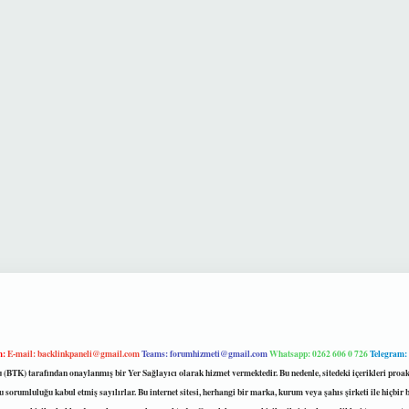
m:
E-mail:
backlinkpaneli@gmail.com
Teams:
forumhizmeti@gmail.com
Whatsapp: 0262 606 0 726
Telegram:
mu (BTK) tarafından onaylanmış bir Yer Sağlayıcı olarak hizmet vermektedir. Bu nedenle, sitedeki içerikleri 
 sorumluluğu kabul etmiş sayılırlar. Bu internet sitesi, herhangi bir marka, kurum veya şahıs şirketi ile hiçbi