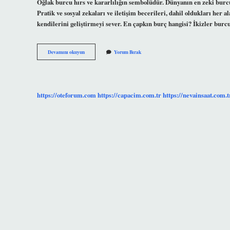
Oğlak burcu hırs ve kararlılığın sembolüdür. Dünyanın en zeki burcu 
Pratik ve sosyal zekaları ve iletişim becerileri, dahil oldukları her 
kendilerini geliştirmeyi sever. En çapkın burç hangisi? İkizler burc
En
Devamını okuyun
Yorum Bırak
Hırslı
Burç
Hangi
Burç
https://oteforum.com
https://capacim.com.tr
https://nevainsaat.com.t