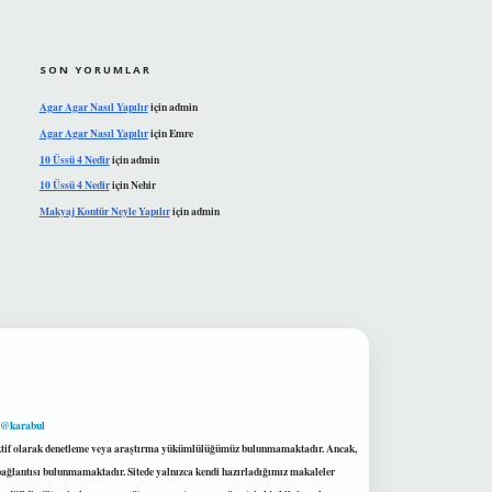
SON YORUMLAR
Agar Agar Nasıl Yapılır
için
admin
Agar Agar Nasıl Yapılır
için
Emre
10 Üssü 4 Nedir
için
admin
10 Üssü 4 Nedir
için
Nehir
Makyaj Kontür Neyle Yapılır
için
admin
 @karabul
proaktif olarak denetleme veya araştırma yükümlülüğümüz bulunmamaktadır. Ancak,
r bağlantısı bulunmamaktadır. Sitede yalnızca kendi hazırladığımız makaleler