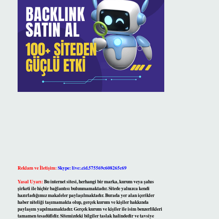
Reklam ve İletişim:
Skype: live:.cid.575569c608265c69
Yasal Uyarı:
Bu internet sitesi, herhangi bir marka, kurum veya şahıs
şirketi ile hiçbir bağlantısı bulunmamaktadır. Sitede yalnızca kendi
hazırladığımız makaleler paylaşılmaktadır. Burada yer alan içerikler
haber niteliği taşımamakta olup, gerçek kurum ve kişiler hakkında
paylaşım yapılmamaktadır. Gerçek kurum ve kişiler ile isim benzerlikleri
tamamen tesadüfidir. Sitemizdeki bilgiler taslak halindedir ve tavsiye