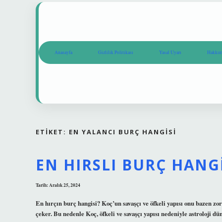
Anasayfa
Gizlilik Politikası
Yasal Uyarı
Hakkım
ETIKET:
EN YALANCI BURÇ HANGISI
EN HIRSLI BURÇ HANG
Tarih: Aralık 25, 2024
En hırçın burç hangisi? Koç’un savaşçı ve öfkeli yapısı onu bazen zor
çeker. Bu nedenle Koç, öfkeli ve savaşçı yapısı nedeniyle astroloji d