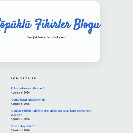
öpüklü Fikirler Blogu
Enerji dolu önerilerle fark yarat!
SIDEBAR
hiltonbet güvenilir mi
SON YAZILAR
Kulak neden saat gibi atar ?
Ağustos 6, 2026
Avcılar hangi yılda ilçe oldu ?
Ağustos 5, 2026
Aldığımız ürünle ilgili bir sorun çıktığında hangi kuruluşa başvuru
yaparız ?
Ağustos 3, 2026
65 5 CG kaç cc’dir ?
Ağustos 3, 2026