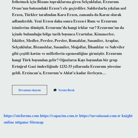
fethetmek için Bizans topraklarına giren Selçuklular, Erzurum
Ovası’nın batısındaki Erzen’i ele geçirdiler. Saldırılarla yıkılan asıl
Erzen, Türkler tarafından Kara Erzen, zamanla da Karaz olarak
adlandırıldı. Yeni Erzen daha sonra Erzen-i Rum ve Erzurum
isimlerine dönüştü. Erzurum’da hangi irklar var? Erzurum’un da
içinde bulunduğu bölge tarih boyunca Urartular, Kimmerler,
İskitler, Medler, Persler, Persler, Romalılar, Sasaniler, Araplar,
Selçuklular, Bizanslılar, Sasaniler, Moğollar, İlhanlılar ve Safeviler
gibi çeşitli kavim ve milletlerin egemenliğine girmiştir. Erzurum
hangi Türk boyundan gelir? Oğuzların Kayı boyundan bir grup
Ertuğrul Gazi önderliğinde 1232-33 yıllarında Erzurum yöresine
geldi. Erzincan’a, Erzurum’u Ahlat’a kadar ilerleyen…
Erzurum
Devamını okuyun
Yorum Bırak
Hangi
Köken
https://oteforum.com
https://capacim.com.tr
https://nevainsaat.com.tr
knight
online
nttgame
Sitemap