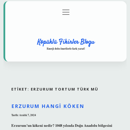
menüyü
Anasayfa
Gizlilik Politikası
Yasal Uyarı
aç
Hakkımızda
Köpüklü Fikirler Blogu
Enerji dolu önerilerle fark yarat!
ETIKET:
ERZURUM TORTUM TÜRK MÜ
ERZURUM HANGI KÖKEN
Tarih: Aralık 7, 2024
Erzurum’un kökeni nedir? 1048 yılında Doğu Anadolu bölgesini