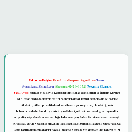
et güvenilir mi
Reklam ve İletişim:
E-mail:
backlinkpaneli@gmail.com
Teams:
forumhizmeti@gmail.com
Whatsapp: 0262 606 0 726
Telegram: @karabul
Yasal Uyarı:
Sitemiz, 5651 Sayılı Kanun gereğince Bilgi Teknolojileri ve İletişim Kurumu
(BTK) tarafından onaylanmış bir Yer Sağlayıcı olarak hizmet vermektedir. Bu nedenle,
sitedeki içerikleri proaktif olarak denetleme veya araştırma yükümlülüğümüz
bulunmamaktadır. Ancak, üyelerimiz yazdıkları içeriklerin sorumluluğunu taşımakta
olup, siteye üye olarak bu sorumluluğu kabul etmiş sayılırlar. Bu internet sitesi, herhangi
bir marka, kurum veya şahıs şirketi ile hiçbir bağlantısı bulunmamaktadır. Sitede yalnızca
kendi hazırladığımız makaleler paylaşılmaktadır. Burada yer alan içerikler haber niteliği