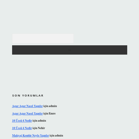
Arama
SON YORUMLAR
Agar Agar Nasıl Yapılır
için
admin
Agar Agar Nasıl Yapılır
için
Emre
10 Üssü 4 Nedir
için
admin
10 Üssü 4 Nedir
için
Nehir
Makyaj Kontür Neyle Yapılır
için
admin