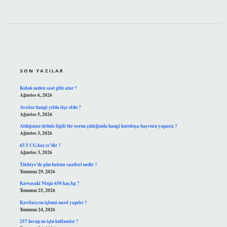
SIDEBAR
SON YAZILAR
Kulak neden saat gibi atar ?
Ağustos 6, 2026
Avcılar hangi yılda ilçe oldu ?
Ağustos 5, 2026
Aldığımız ürünle ilgili bir sorun çıktığında hangi kuruluşa başvuru yaparız ?
Ağustos 3, 2026
65 5 CG kaç cc’dir ?
Ağustos 3, 2026
Türkiye’de gün batımı saatleri nedir ?
Temmuz 29, 2026
Kawasaki Ninja 650 kaç kg ?
Temmuz 25, 2026
Kavitasyon işlemi nasıl yapılır ?
Temmuz 24, 2026
257 hesap ne için kullanılır ?