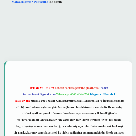
Makyaj Kontür Neyle Yapılır
için
admin
güvenilir mi
Reklam ve İletişim:
E-mail:
backlinkpaneli@gmail.com
Teams:
forumhizmeti@gmail.com
Whatsapp: 0262 606 0 726
Telegram: @karabul
Yasal Uyarı:
Sitemiz, 5651 Sayılı Kanun gereğince Bilgi Teknolojileri ve İletişim Kurumu
(BTK) tarafından onaylanmış bir Yer Sağlayıcı olarak hizmet vermektedir. Bu nedenle,
sitedeki içerikleri proaktif olarak denetleme veya araştırma yükümlülüğümüz
bulunmamaktadır. Ancak, üyelerimiz yazdıkları içeriklerin sorumluluğunu taşımakta
olup, siteye üye olarak bu sorumluluğu kabul etmiş sayılırlar. Bu internet sitesi, herhangi
bir marka, kurum veya şahıs şirketi ile hiçbir bağlantısı bulunmamaktadır. Sitede yalnızca