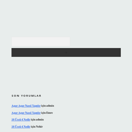
Arama
SON YORUMLAR
Agar Agar Nasıl Yapılır
için
admin
Agar Agar Nasıl Yapılır
için
Emre
10 Üssü 4 Nedir
için
admin
10 Üssü 4 Nedir
için
Nehir