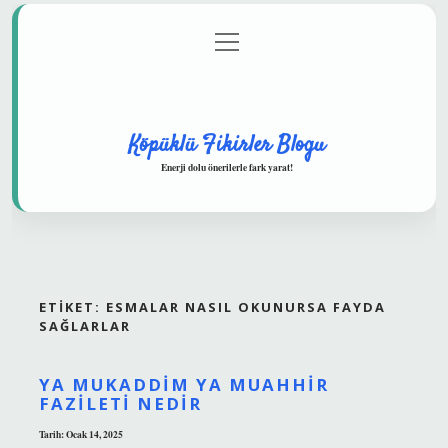
menüyü
Anasayfa
Gizlilik Politikası
Yasal Uyarı
aç
Hakkımızda
Köpüklü Fikirler Blogu
Enerji dolu önerilerle fark yarat!
ETIKET:
ESMALAR NASIL OKUNURSA FAYDA
SAĞLARLAR
YA MUKADDIM YA MUAHHIR
FAZILETI NEDIR
Tarih: Ocak 14, 2025