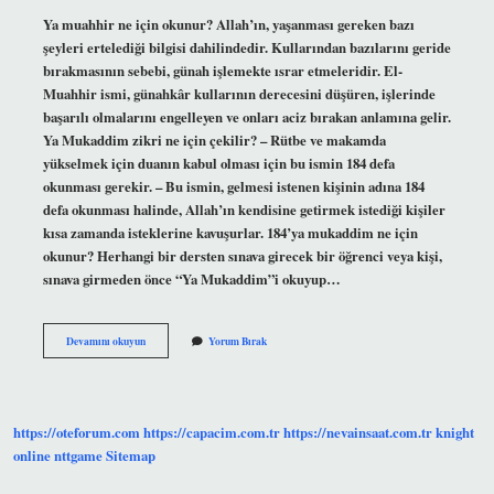
Ya muahhir ne için okunur? Allah’ın, yaşanması gereken bazı
şeyleri ertelediği bilgisi dahilindedir. Kullarından bazılarını geride
bırakmasının sebebi, günah işlemekte ısrar etmeleridir. El-
Muahhir ismi, günahkâr kullarının derecesini düşüren, işlerinde
başarılı olmalarını engelleyen ve onları aciz bırakan anlamına gelir.
Ya Mukaddim zikri ne için çekilir? – Rütbe ve makamda
yükselmek için duanın kabul olması için bu ismin 184 defa
okunması gerekir. – Bu ismin, gelmesi istenen kişinin adına 184
defa okunması halinde, Allah’ın kendisine getirmek istediği kişiler
kısa zamanda isteklerine kavuşurlar. 184’ya mukaddim ne için
okunur? Herhangi bir dersten sınava girecek bir öğrenci veya kişi,
sınava girmeden önce “Ya Mukaddim”i okuyup…
Ya
Devamını okuyun
Yorum Bırak
Mukaddim
Ya
Muahhir
Fazileti
Nedir
https://oteforum.com
https://capacim.com.tr
https://nevainsaat.com.tr
knight
online
nttgame
Sitemap