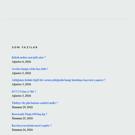
SIDEBAR
SON YAZILAR
Kulak neden saat gibi atar ?
Ağustos 6, 2026
Avcılar hangi yılda ilçe oldu ?
Ağustos 5, 2026
Aldığımız ürünle ilgili bir sorun çıktığında hangi kuruluşa başvuru yaparız ?
Ağustos 3, 2026
65 5 CG kaç cc’dir ?
Ağustos 3, 2026
Türkiye’de gün batımı saatleri nedir ?
Temmuz 29, 2026
Kawasaki Ninja 650 kaç kg ?
Temmuz 25, 2026
Kavitasyon işlemi nasıl yapılır ?
Temmuz 24, 2026