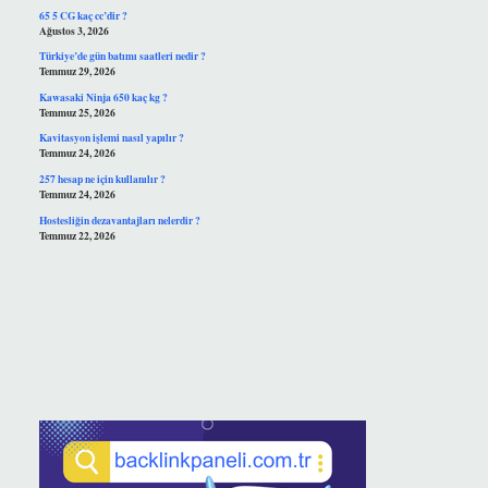
65 5 CG kaç cc’dir ?
Ağustos 3, 2026
Türkiye’de gün batımı saatleri nedir ?
Temmuz 29, 2026
Kawasaki Ninja 650 kaç kg ?
Temmuz 25, 2026
Kavitasyon işlemi nasıl yapılır ?
Temmuz 24, 2026
257 hesap ne için kullanılır ?
Temmuz 24, 2026
Hostesliğin dezavantajları nelerdir ?
Temmuz 22, 2026