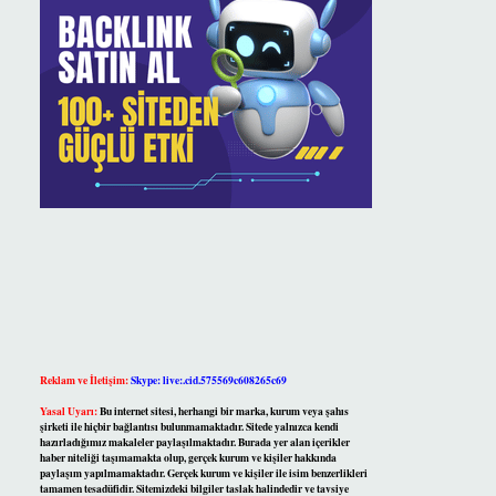
Reklam ve İletişim:
Skype: live:.cid.575569c608265c69
Yasal Uyarı:
Bu internet sitesi, herhangi bir marka, kurum veya şahıs
şirketi ile hiçbir bağlantısı bulunmamaktadır. Sitede yalnızca kendi
hazırladığımız makaleler paylaşılmaktadır. Burada yer alan içerikler
haber niteliği taşımamakta olup, gerçek kurum ve kişiler hakkında
paylaşım yapılmamaktadır. Gerçek kurum ve kişiler ile isim benzerlikleri
tamamen tesadüfidir. Sitemizdeki bilgiler taslak halindedir ve tavsiye