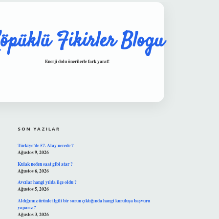
öpüklü Fikirler Blogu
Enerji dolu önerilerle fark yarat!
SIDEBAR
hiltonbet güvenilir mi
SON YAZILAR
Türkiye’de 57. Alay nerede ?
Ağustos 9, 2026
Kulak neden saat gibi atar ?
Ağustos 6, 2026
Avcılar hangi yılda ilçe oldu ?
Ağustos 5, 2026
Aldığımız ürünle ilgili bir sorun çıktığında hangi kuruluşa başvuru
yaparız ?
Ağustos 3, 2026