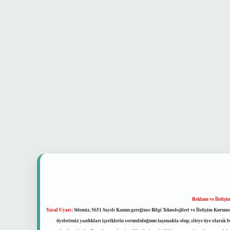
Reklam ve İletişi
Yasal Uyarı:
Sitemiz, 5651 Sayılı Kanun gereğince Bilgi Teknolojileri ve İletişim Kuru
üyelerimiz yazdıkları içeriklerin sorumluluğunu taşımakta olup, siteye üye olarak bu