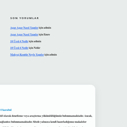
SON YORUMLAR
Agar Agar Nasıl Yapılır
için
admin
Agar Agar Nasıl Yapılır
için
Emre
10 Üssü 4 Nedir
için
admin
10 Üssü 4 Nedir
için
Nehir
Makyaj Kontür Neyle Yapılır
için
admin
 @karabul
proaktif olarak denetleme veya araştırma yükümlülüğümüz bulunmamaktadır. Ancak,
r bağlantısı bulunmamaktadır. Sitede yalnızca kendi hazırladığımız makaleler