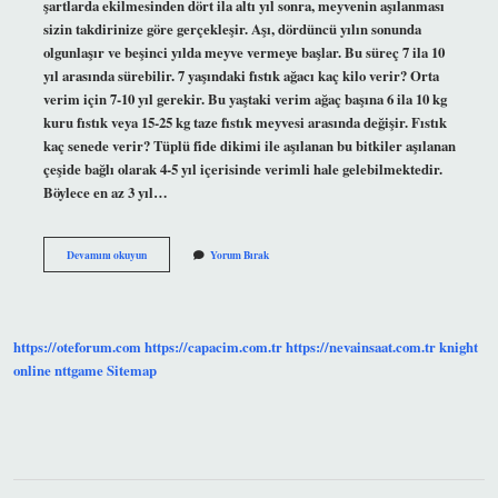
şartlarda ekilmesinden dört ila altı yıl sonra, meyvenin aşılanması
sizin takdirinize göre gerçekleşir. Aşı, dördüncü yılın sonunda
olgunlaşır ve beşinci yılda meyve vermeye başlar. Bu süreç 7 ila 10
yıl arasında sürebilir. 7 yaşındaki fıstık ağacı kaç kilo verir? Orta
verim için 7-10 yıl gerekir. Bu yaştaki verim ağaç başına 6 ila 10 kg
kuru fıstık veya 15-25 kg taze fıstık meyvesi arasında değişir. Fıstık
kaç senede verir? Tüplü fide dikimi ile aşılanan bu bitkiler aşılanan
çeşide bağlı olarak 4-5 yıl içerisinde verimli hale gelebilmektedir.
Böylece en az 3 yıl…
Fıstık
Devamını okuyun
Yorum Bırak
Kaç
Yaşında
Meyve
Verir
https://oteforum.com
https://capacim.com.tr
https://nevainsaat.com.tr
knight
online
nttgame
Sitemap