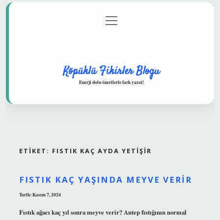
menüyü
Anasayfa
Gizlilik Politikası
Yasal Uyarı
aç
Hakkımızda
Köpüklü Fikirler Blogu
Enerji dolu önerilerle fark yarat!
ETIKET:
FISTIK KAÇ AYDA YETIŞIR
FISTIK KAÇ YAŞINDA MEYVE VERIR
Tarih: Kasım 7, 2024
Fıstık ağacı kaç yıl sonra meyve verir? Antep fıstığının normal