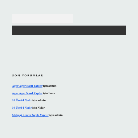
Arama
SON YORUMLAR
Agar Agar Nasıl Yapılır
için
admin
Agar Agar Nasıl Yapılır
için
Emre
10 Üssü 4 Nedir
için
admin
10 Üssü 4 Nedir
için
Nehir
Makyaj Kontür Neyle Yapılır
için
admin