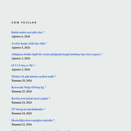
SIDEBAR
SON YAZILAR
Kulak neden saat gibi atar ?
Ağustos 6, 2026
Avcılar hangi yılda ilçe oldu ?
Ağustos 5, 2026
Aldığımız ürünle ilgili bir sorun çıktığında hangi kuruluşa başvuru yaparız ?
Ağustos 3, 2026
65 5 CG kaç cc’dir ?
Ağustos 3, 2026
Türkiye’de gün batımı saatleri nedir ?
Temmuz 29, 2026
Kawasaki Ninja 650 kaç kg ?
Temmuz 25, 2026
Kavitasyon işlemi nasıl yapılır ?
Temmuz 24, 2026
257 hesap ne için kullanılır ?
Temmuz 24, 2026
Hostesliğin dezavantajları nelerdir ?
Temmuz 22, 2026