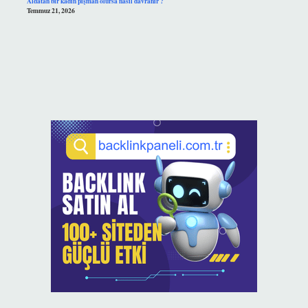
Aldatan bir kadın pişman olursa nasıl davranır ?
Temmuz 21, 2026