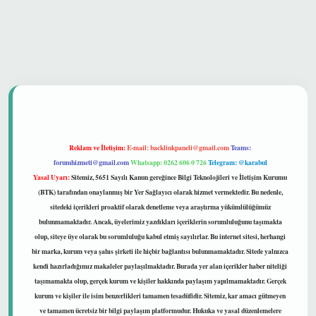
ltonbet güvenilir mi
Reklam ve İletişim:
E-mail:
backlinkpaneli@gmail.com
Teams:
forumhizmeti@gmail.com
Whatsapp: 0262 606 0 726
Telegram: @karabul
Yasal Uyarı:
Sitemiz, 5651 Sayılı Kanun gereğince Bilgi Teknolojileri ve İletişim Kurumu
(BTK) tarafından onaylanmış bir Yer Sağlayıcı olarak hizmet vermektedir. Bu nedenle,
sitedeki içerikleri proaktif olarak denetleme veya araştırma yükümlülüğümüz
bulunmamaktadır. Ancak, üyelerimiz yazdıkları içeriklerin sorumluluğunu taşımakta
olup, siteye üye olarak bu sorumluluğu kabul etmiş sayılırlar. Bu internet sitesi, herhangi
bir marka, kurum veya şahıs şirketi ile hiçbir bağlantısı bulunmamaktadır. Sitede yalnızca
kendi hazırladığımız makaleler paylaşılmaktadır. Burada yer alan içerikler haber niteliği
taşımamakta olup, gerçek kurum ve kişiler hakkında paylaşım yapılmamaktadır. Gerçek
kurum ve kişiler ile isim benzerlikleri tamamen tesadüfidir. Sitemiz, kar amacı gütmeyen
ve tamamen ücretsiz bir bilgi paylaşım platformudur. Hukuka ve yasal düzenlemelere