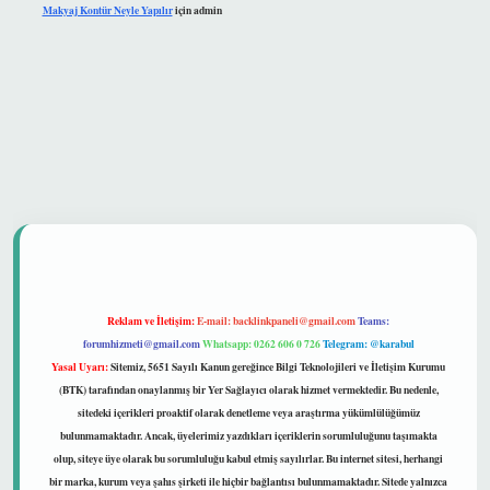
Makyaj Kontür Neyle Yapılır
için
admin
et güvenilir mi
Reklam ve İletişim:
E-mail:
backlinkpaneli@gmail.com
Teams:
forumhizmeti@gmail.com
Whatsapp: 0262 606 0 726
Telegram: @karabul
Yasal Uyarı:
Sitemiz, 5651 Sayılı Kanun gereğince Bilgi Teknolojileri ve İletişim Kurumu
(BTK) tarafından onaylanmış bir Yer Sağlayıcı olarak hizmet vermektedir. Bu nedenle,
sitedeki içerikleri proaktif olarak denetleme veya araştırma yükümlülüğümüz
bulunmamaktadır. Ancak, üyelerimiz yazdıkları içeriklerin sorumluluğunu taşımakta
olup, siteye üye olarak bu sorumluluğu kabul etmiş sayılırlar. Bu internet sitesi, herhangi
bir marka, kurum veya şahıs şirketi ile hiçbir bağlantısı bulunmamaktadır. Sitede yalnızca