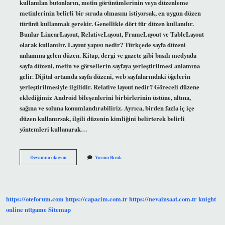
kullanılan butonların, metin görünümlerinin veya düzenleme
metinlerinin belirli bir sırada olmasını istiyorsak, en uygun düzen
türünü kullanmak gerekir. Genellikle dört tür düzen kullanılır.
Bunlar LinearLayout, RelativeLayout, FrameLayout ve TableLayout
olarak kullanılır. Layout yapısı nedir? Türkçede sayfa düzeni
anlamına gelen düzen. Kitap, dergi ve gazete gibi basılı medyada
sayfa düzeni, metin ve görsellerin sayfaya yerleştirilmesi anlamına
gelir. Dijital ortamda sayfa düzeni, web sayfalarındaki öğelerin
yerleştirilmesiyle ilgilidir. Relative layout nedir? Göreceli düzene
eklediğimiz Android bileşenlerini birbirlerinin üstüne, altına,
sağına ve soluna konumlandırabiliriz. Ayrıca, birden fazla iç içe
düzen kullanırsak, ilgili düzenin kimliğini belirterek belirli
yöntemleri kullanarak…
Layout
Devamını okuyun
Yorum Bırak
Türleri
Nelerdir
https://oteforum.com
https://capacim.com.tr
https://nevainsaat.com.tr
knight
online
nttgame
Sitemap