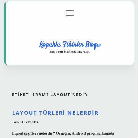
menüyü
Anasayfa
Gizlilik Politikası
Yasal Uyarı
aç
Hakkımızda
Köpüklü Fikirler Blogu
Enerji dolu önerilerle fark yarat!
ETIKET:
FRAME LAYOUT NEDIR
LAYOUT TÜRLERI NELERDIR
Tarih: Ekim 29, 2024
Layout çeşitleri nelerdir? Örneğin, Android programlamada