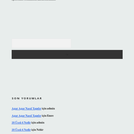
Arama
SON YORUMLAR
Agar Agar Nasıl Yapılır
için
admin
Agar Agar Nasıl Yapılır
için
Emre
10 Üssü 4 Nedir
için
admin
10 Üssü 4 Nedir
için
Nehir