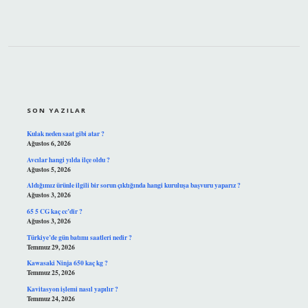
SIDEBAR
SON YAZILAR
Kulak neden saat gibi atar ?
Ağustos 6, 2026
Avcılar hangi yılda ilçe oldu ?
Ağustos 5, 2026
Aldığımız ürünle ilgili bir sorun çıktığında hangi kuruluşa başvuru yaparız ?
Ağustos 3, 2026
65 5 CG kaç cc’dir ?
Ağustos 3, 2026
Türkiye’de gün batımı saatleri nedir ?
Temmuz 29, 2026
Kawasaki Ninja 650 kaç kg ?
Temmuz 25, 2026
Kavitasyon işlemi nasıl yapılır ?
Temmuz 24, 2026