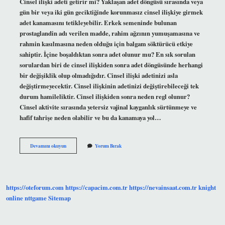
Cinsel ilişki adeti getirir mi? Yaklaşan adet döngüsü sırasında veya
gün bir veya iki gün geciktiğinde korunmasız cinsel ilişkiye girmek
adet kanamasını tetikleyebilir. Erkek semeninde bulunan
prostaglandin adı verilen madde, rahim ağzının yumuşamasına ve
rahmin kasılmasına neden olduğu için balgam söktürücü etkiye
sahiptir. İçine boşaldıktan sonra adet olunur mu? En sık sorulan
sorulardan biri de cinsel ilişkiden sonra adet döngüsünde herhangi
bir değişiklik olup olmadığıdır. Cinsel ilişki adetinizi asla
değiştirmeyecektir. Cinsel ilişkinin adetinizi değiştirebileceği tek
durum hamileliktir. Cinsel ilişkiden sonra neden regl olunur?
Cinsel aktivite sırasında yetersiz vajinal kayganlık sürtünmeye ve
hafif tahrişe neden olabilir ve bu da kanamaya yol…
Cinsel
Devamını okuyun
Yorum Bırak
Ilişkiden
Sonra
Regl
Olursa
Ne
https://oteforum.com
https://capacim.com.tr
https://nevainsaat.com.tr
knight
Olur
online
nttgame
Sitemap