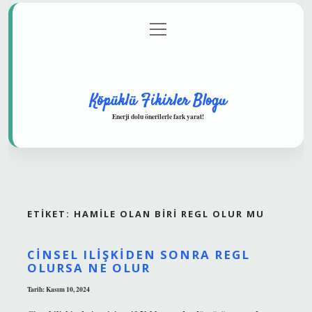
menüyü
Anasayfa
Gizlilik Politikası
Yasal Uyarı
aç
Hakkımızda
Köpüklü Fikirler Blogu
Enerji dolu önerilerle fark yarat!
ETIKET:
HAMILE OLAN BIRI REGL OLUR MU
CINSEL ILIŞKIDEN SONRA REGL
OLURSA NE OLUR
Tarih: Kasım 10, 2024