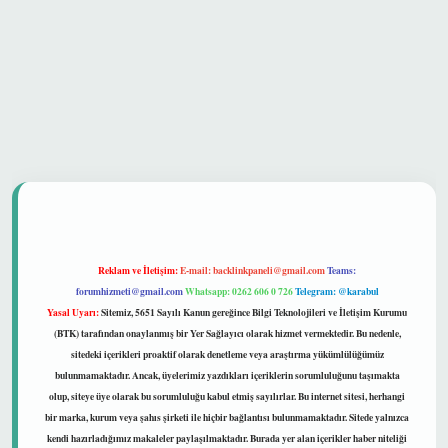
 güvenilir mi
Reklam ve İletişim:
E-mail:
backlinkpaneli@gmail.com
Teams:
forumhizmeti@gmail.com
Whatsapp: 0262 606 0 726
Telegram: @karabul
Yasal Uyarı:
Sitemiz, 5651 Sayılı Kanun gereğince Bilgi Teknolojileri ve İletişim Kurumu
(BTK) tarafından onaylanmış bir Yer Sağlayıcı olarak hizmet vermektedir. Bu nedenle,
sitedeki içerikleri proaktif olarak denetleme veya araştırma yükümlülüğümüz
bulunmamaktadır. Ancak, üyelerimiz yazdıkları içeriklerin sorumluluğunu taşımakta
olup, siteye üye olarak bu sorumluluğu kabul etmiş sayılırlar. Bu internet sitesi, herhangi
bir marka, kurum veya şahıs şirketi ile hiçbir bağlantısı bulunmamaktadır. Sitede yalnızca
kendi hazırladığımız makaleler paylaşılmaktadır. Burada yer alan içerikler haber niteliği