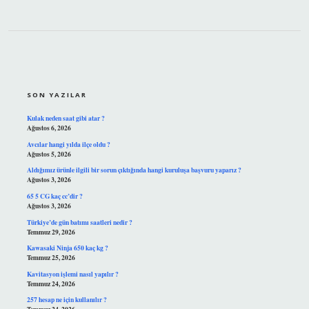
SIDEBAR
SON YAZILAR
Kulak neden saat gibi atar ?
Ağustos 6, 2026
Avcılar hangi yılda ilçe oldu ?
Ağustos 5, 2026
Aldığımız ürünle ilgili bir sorun çıktığında hangi kuruluşa başvuru yaparız ?
Ağustos 3, 2026
65 5 CG kaç cc’dir ?
Ağustos 3, 2026
Türkiye’de gün batımı saatleri nedir ?
Temmuz 29, 2026
Kawasaki Ninja 650 kaç kg ?
Temmuz 25, 2026
Kavitasyon işlemi nasıl yapılır ?
Temmuz 24, 2026
257 hesap ne için kullanılır ?