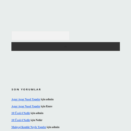
Arama
SON YORUMLAR
Agar Agar Nasıl Yapılır
için
admin
Agar Agar Nasıl Yapılır
için
Emre
10 Üssü 4 Nedir
için
admin
10 Üssü 4 Nedir
için
Nehir
Makyaj Kontür Neyle Yapılır
için
admin