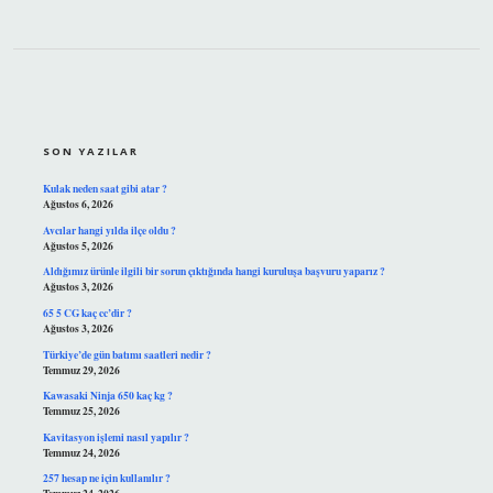
SIDEBAR
SON YAZILAR
Kulak neden saat gibi atar ?
Ağustos 6, 2026
Avcılar hangi yılda ilçe oldu ?
Ağustos 5, 2026
Aldığımız ürünle ilgili bir sorun çıktığında hangi kuruluşa başvuru yaparız ?
Ağustos 3, 2026
65 5 CG kaç cc’dir ?
Ağustos 3, 2026
Türkiye’de gün batımı saatleri nedir ?
Temmuz 29, 2026
Kawasaki Ninja 650 kaç kg ?
Temmuz 25, 2026
Kavitasyon işlemi nasıl yapılır ?
Temmuz 24, 2026
257 hesap ne için kullanılır ?