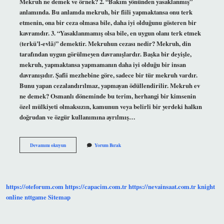
Mekruh ne demek ve örnek? 2. “Bakım yönünden yasaklanmış”
anlamında. Bu anlamda mekruh, bir fiili yapmaktansa onu terk
etmenin, ona bir ceza olmasa bile, daha iyi olduğunu gösteren bir
kavramdır. 3. “Yasaklanmamış olsa bile, en uygun olanı terk etmek
(terkü’l-evlâ)” demektir. Mekruhun cezası nedir? Mekruh, din
tarafından uygun görülmeyen davranışlardır. Başka bir deyişle,
mekruh, yapmaktansa yapmamanın daha iyi olduğu bir insan
davranışıdır. Şafii mezhebine göre, sadece bir tür mekruh vardır.
Bunu yapan cezalandırılmaz, yapmayan ödüllendirilir. Mekruh ev
ne demek? Osmanlı döneminde bu terim, herhangi bir kimsenin
özel mülkiyeti olmaksızın, kamunun veya belirli bir yerdeki halkın
doğrudan ve özgür kullanımına ayrılmış…
Mekruh
Devamını okuyun
Yorum Bırak
Nedir
Kısa
https://oteforum.com
https://capacim.com.tr
https://nevainsaat.com.tr
knight
online
nttgame
Sitemap