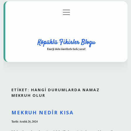
menüyü
Anasayfa
Gizlilik Politikası
Yasal Uyarı
aç
Hakkımızda
Köpüklü Fikirler Blogu
Enerji dolu önerilerle fark yarat!
ETIKET:
HANGI DURUMLARDA NAMAZ
MEKRUH OLUR
MEKRUH NEDIR KISA
Tarih: Aralık 26, 2024