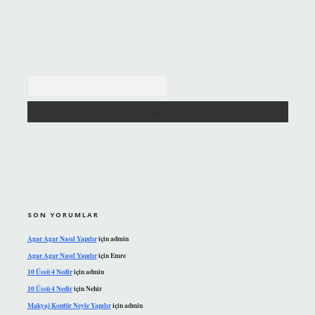
Arama
SON YORUMLAR
Agar Agar Nasıl Yapılır
için
admin
Agar Agar Nasıl Yapılır
için
Emre
10 Üssü 4 Nedir
için
admin
10 Üssü 4 Nedir
için
Nehir
Makyaj Kontür Neyle Yapılır
için
admin