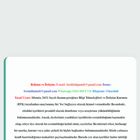
güvenilir mi
Reklam ve İletişim:
E-mail:
backlinkpaneli@gmail.com
Teams:
forumhizmeti@gmail.com
Whatsapp: 0262 606 0 726
Telegram: @karabul
Yasal Uyarı:
Sitemiz, 5651 Sayılı Kanun gereğince Bilgi Teknolojileri ve İletişim Kurumu
(BTK) tarafından onaylanmış bir Yer Sağlayıcı olarak hizmet vermektedir. Bu nedenle,
sitedeki içerikleri proaktif olarak denetleme veya araştırma yükümlülüğümüz
bulunmamaktadır. Ancak, üyelerimiz yazdıkları içeriklerin sorumluluğunu taşımakta
olup, siteye üye olarak bu sorumluluğu kabul etmiş sayılırlar. Bu internet sitesi, herhangi
bir marka, kurum veya şahıs şirketi ile hiçbir bağlantısı bulunmamaktadır. Sitede yalnızca
kendi hazırladığımız makaleler paylaşılmaktadır. Burada yer alan içerikler haber niteliği