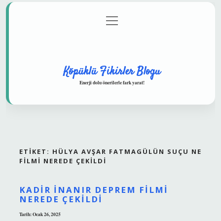
menüyü
Anasayfa
Gizlilik Politikası
Yasal Uyarı
aç
Hakkımızda
Köpüklü Fikirler Blogu
Enerji dolu önerilerle fark yarat!
ETIKET:
HÜLYA AVŞAR FATMAGÜLÜN SUÇU NE
FILMI NEREDE ÇEKILDI
KADIR İNANIR DEPREM FILMI
NEREDE ÇEKILDI
Tarih: Ocak 26, 2025