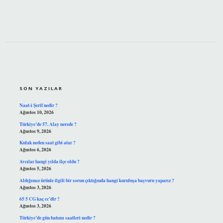
SIDEBAR
SON YAZILAR
Naat-i Şerif nedir ?
Ağustos 10, 2026
Türkiye’de 57. Alay nerede ?
Ağustos 9, 2026
Kulak neden saat gibi atar ?
Ağustos 6, 2026
Avcılar hangi yılda ilçe oldu ?
Ağustos 5, 2026
Aldığımız ürünle ilgili bir sorun çıktığında hangi kuruluşa başvuru yaparız ?
Ağustos 3, 2026
65 5 CG kaç cc’dir ?
Ağustos 3, 2026
Türkiye’de gün batımı saatleri nedir ?