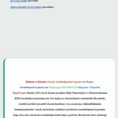
10 Üssü 4 Nedir
için
Nehir
Makyaj Kontür Neyle Yapılır
için
admin
t güvenilir mi
Reklam ve İletişim:
E-mail:
backlinkpaneli@gmail.com
Teams:
forumhizmeti@gmail.com
Whatsapp: 0262 606 0 726
Telegram: @karabul
Yasal Uyarı:
Sitemiz, 5651 Sayılı Kanun gereğince Bilgi Teknolojileri ve İletişim Kurumu
(BTK) tarafından onaylanmış bir Yer Sağlayıcı olarak hizmet vermektedir. Bu nedenle,
sitedeki içerikleri proaktif olarak denetleme veya araştırma yükümlülüğümüz
bulunmamaktadır. Ancak, üyelerimiz yazdıkları içeriklerin sorumluluğunu taşımakta
olup, siteye üye olarak bu sorumluluğu kabul etmiş sayılırlar. Bu internet sitesi, herhangi