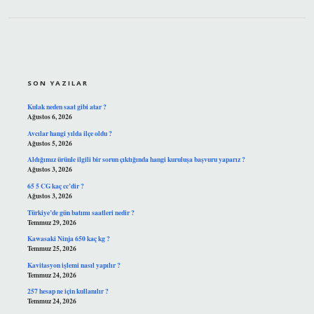
SIDEBAR
SON YAZILAR
Kulak neden saat gibi atar ?
Ağustos 6, 2026
Avcılar hangi yılda ilçe oldu ?
Ağustos 5, 2026
Aldığımız ürünle ilgili bir sorun çıktığında hangi kuruluşa başvuru yaparız ?
Ağustos 3, 2026
65 5 CG kaç cc’dir ?
Ağustos 3, 2026
Türkiye’de gün batımı saatleri nedir ?
Temmuz 29, 2026
Kawasaki Ninja 650 kaç kg ?
Temmuz 25, 2026
Kavitasyon işlemi nasıl yapılır ?
Temmuz 24, 2026
257 hesap ne için kullanılır ?
Temmuz 24, 2026