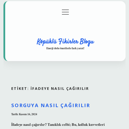
menüyü
Anasayfa
Gizlilik Politikası
Yasal Uyarı
aç
Hakkımızda
Köpüklü Fikirler Blogu
Enerji dolu önerilerle fark yarat!
ETIKET:
İFADEYE NASIL ÇAĞIRILIR
SORGUYA NASIL ÇAĞIRILIR
Tarih: Kasım 16, 2024
İfadeye nasıl çağırılır? Tanıklık celbi; Bu, kolluk kuvvetleri