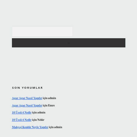
Arama
SON YORUMLAR
Agar Agar Nasıl Yapılır
için
admin
Agar Agar Nasıl Yapılır
için
Emre
10 Üssü 4 Nedir
için
admin
10 Üssü 4 Nedir
için
Nehir
Makyaj Kontür Neyle Yapılır
için
admin