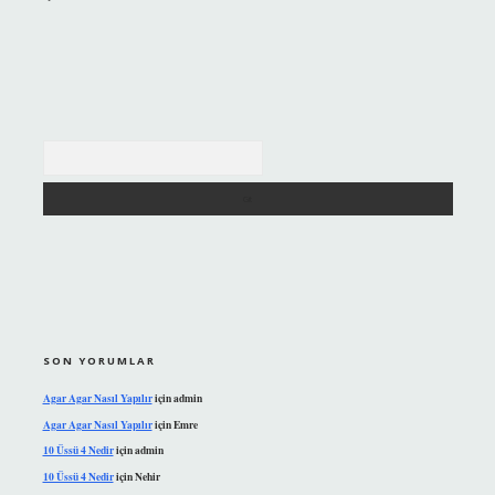
Arama
SON YORUMLAR
Agar Agar Nasıl Yapılır
için
admin
Agar Agar Nasıl Yapılır
için
Emre
10 Üssü 4 Nedir
için
admin
10 Üssü 4 Nedir
için
Nehir