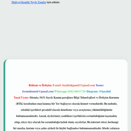
Makyaj Kontür Neyle Yapılır
için
admin
güvenilir mi
Reklam ve İletişim:
E-mail:
backlinkpaneli@gmail.com
Teams:
forumhizmeti@gmail.com
Whatsapp: 0262 606 0 726
Telegram: @karabul
Yasal Uyarı:
Sitemiz, 5651 Sayılı Kanun gereğince Bilgi Teknolojileri ve İletişim Kurumu
(BTK) tarafından onaylanmış bir Yer Sağlayıcı olarak hizmet vermektedir. Bu nedenle,
sitedeki içerikleri proaktif olarak denetleme veya araştırma yükümlülüğümüz
bulunmamaktadır. Ancak, üyelerimiz yazdıkları içeriklerin sorumluluğunu taşımakta
olup, siteye üye olarak bu sorumluluğu kabul etmiş sayılırlar. Bu internet sitesi, herhangi
bir marka, kurum veya şahıs şirketi ile hiçbir bağlantısı bulunmamaktadır. Sitede yalnızca