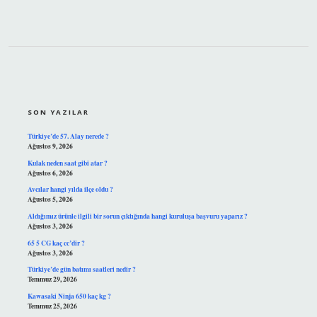
SIDEBAR
SON YAZILAR
Türkiye’de 57. Alay nerede ?
Ağustos 9, 2026
Kulak neden saat gibi atar ?
Ağustos 6, 2026
Avcılar hangi yılda ilçe oldu ?
Ağustos 5, 2026
Aldığımız ürünle ilgili bir sorun çıktığında hangi kuruluşa başvuru yaparız ?
Ağustos 3, 2026
65 5 CG kaç cc’dir ?
Ağustos 3, 2026
Türkiye’de gün batımı saatleri nedir ?
Temmuz 29, 2026
Kawasaki Ninja 650 kaç kg ?
Temmuz 25, 2026