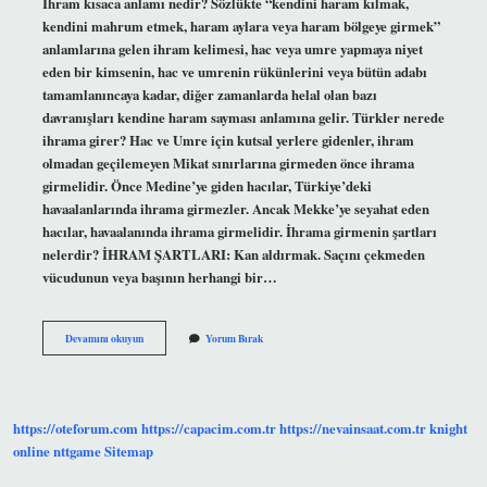
İhram kısaca anlamı nedir? Sözlükte “kendini haram kılmak,
kendini mahrum etmek, haram aylara veya haram bölgeye girmek”
anlamlarına gelen ihram kelimesi, hac veya umre yapmaya niyet
eden bir kimsenin, hac ve umrenin rükünlerini veya bütün adabı
tamamlanıncaya kadar, diğer zamanlarda helal olan bazı
davranışları kendine haram sayması anlamına gelir. Türkler nerede
ihrama girer? Hac ve Umre için kutsal yerlere gidenler, ihram
olmadan geçilemeyen Mikat sınırlarına girmeden önce ihrama
girmelidir. Önce Medine’ye giden hacılar, Türkiye’deki
havaalanlarında ihrama girmezler. Ancak Mekke’ye seyahat eden
hacılar, havaalanında ihrama girmelidir. İhrama girmenin şartları
nelerdir? İHRAM ŞARTLARI: Kan aldırmak. Saçını çekmeden
vücudunun veya başının herhangi bir…
İHram
Devamını okuyun
Yorum Bırak
Hali
Ne
Demek
https://oteforum.com
https://capacim.com.tr
https://nevainsaat.com.tr
knight
online
nttgame
Sitemap