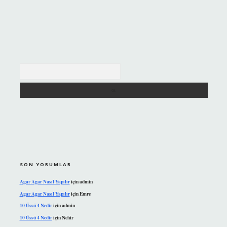
Arama
SON YORUMLAR
Agar Agar Nasıl Yapılır
için
admin
Agar Agar Nasıl Yapılır
için
Emre
10 Üssü 4 Nedir
için
admin
10 Üssü 4 Nedir
için
Nehir