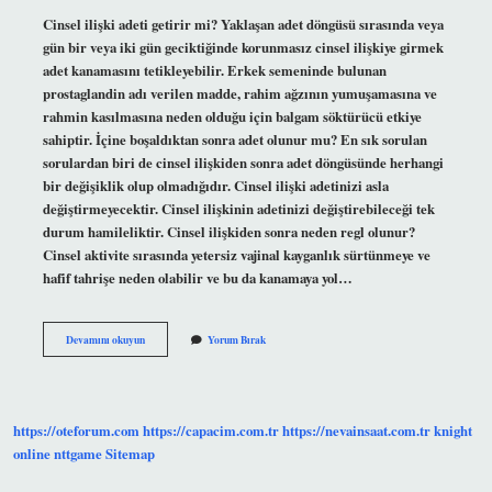
Cinsel ilişki adeti getirir mi? Yaklaşan adet döngüsü sırasında veya
gün bir veya iki gün geciktiğinde korunmasız cinsel ilişkiye girmek
adet kanamasını tetikleyebilir. Erkek semeninde bulunan
prostaglandin adı verilen madde, rahim ağzının yumuşamasına ve
rahmin kasılmasına neden olduğu için balgam söktürücü etkiye
sahiptir. İçine boşaldıktan sonra adet olunur mu? En sık sorulan
sorulardan biri de cinsel ilişkiden sonra adet döngüsünde herhangi
bir değişiklik olup olmadığıdır. Cinsel ilişki adetinizi asla
değiştirmeyecektir. Cinsel ilişkinin adetinizi değiştirebileceği tek
durum hamileliktir. Cinsel ilişkiden sonra neden regl olunur?
Cinsel aktivite sırasında yetersiz vajinal kayganlık sürtünmeye ve
hafif tahrişe neden olabilir ve bu da kanamaya yol…
Cinsel
Devamını okuyun
Yorum Bırak
Ilişkiden
Sonra
Regl
Olursa
Ne
https://oteforum.com
https://capacim.com.tr
https://nevainsaat.com.tr
knight
Olur
online
nttgame
Sitemap