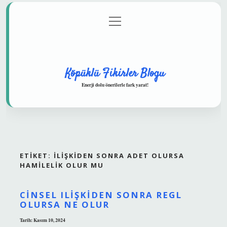
menüyü
Anasayfa
Gizlilik Politikası
Yasal Uyarı
aç
Hakkımızda
Köpüklü Fikirler Blogu
Enerji dolu önerilerle fark yarat!
ETIKET:
İLIŞKIDEN SONRA ADET OLURSA
HAMILELIK OLUR MU
CINSEL ILIŞKIDEN SONRA REGL
OLURSA NE OLUR
Tarih: Kasım 10, 2024