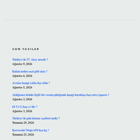
SIDEBAR
SON YAZILAR
Türkiye’de 57. Alay nerede ?
Ağustos 9, 2026
Kulak neden saat gibi atar ?
Ağustos 6, 2026
Avcılar hangi yılda ilçe oldu ?
Ağustos 5, 2026
Aldığımız ürünle ilgili bir sorun çıktığında hangi kuruluşa başvuru yaparız ?
Ağustos 3, 2026
65 5 CG kaç cc’dir ?
Ağustos 3, 2026
Türkiye’de gün batımı saatleri nedir ?
Temmuz 29, 2026
Kawasaki Ninja 650 kaç kg ?
Temmuz 25, 2026