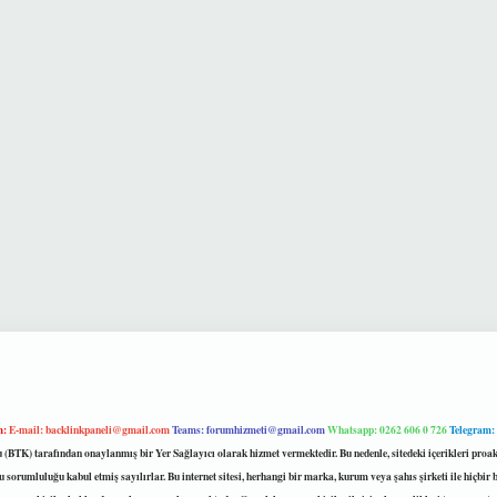
m:
E-mail:
backlinkpaneli@gmail.com
Teams:
forumhizmeti@gmail.com
Whatsapp: 0262 606 0 726
Telegram:
mu (BTK) tarafından onaylanmış bir Yer Sağlayıcı olarak hizmet vermektedir. Bu nedenle, sitedeki içerikleri 
 sorumluluğu kabul etmiş sayılırlar. Bu internet sitesi, herhangi bir marka, kurum veya şahıs şirketi ile hiçbi