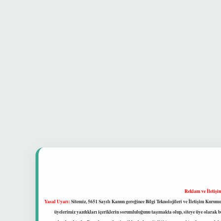
Reklam ve İletişi
Yasal Uyarı:
Sitemiz, 5651 Sayılı Kanun gereğince Bilgi Teknolojileri ve İletişim Kuru
üyelerimiz yazdıkları içeriklerin sorumluluğunu taşımakta olup, siteye üye olarak bu