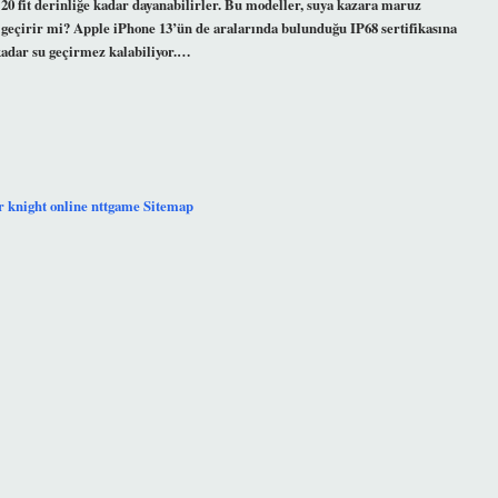
20 fit derinliğe kadar dayanabilirler. Bu modeller, suya kazara maruz
geçirir mi? Apple iPhone 13’ün de aralarında bulunduğu IP68 sertifikasına
 kadar su geçirmez kalabiliyor.…
r
knight online
nttgame
Sitemap