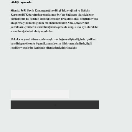
niteliği taşımazlar.
Sitemiz, 5651 Sayılı Kanun gereğince Bilgi Teknolojileri ve İletişim
Kurumu (BTK) tarafından onaylanmış bir Yer Sağlayıcı olarak hizmet
vermektedir. Bu nedenle, sitedeki içerikleri proaktif olarak denetleme veya
araştırma yükümlülüğümüz bulunmamaktadır. Ancak, üyelerimiz
yazdıkları içeriklerin sorumluluğunu taşımakta olup, siteye üye olarak bu
sorumluluğu kabul etmiş sayılırlar.
Hukuka ve yasal düzenlemelere aykırı olduğunu düşündüğünüz içerikleri,
backlinkpanelicomtr@gmail.com
adresine bildirmeniz halinde, ilgili
içerikler yasal süre içerisinde sitemizden kaldırılacaktır.
Arama