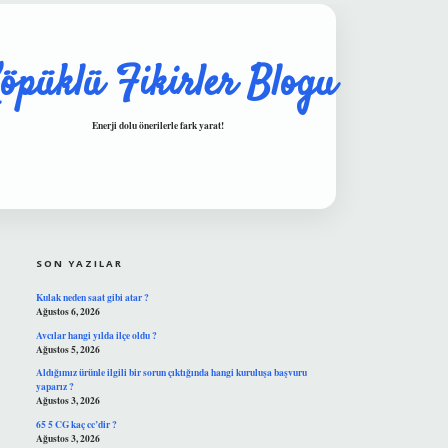
öpüklü Fikirler Blogu
Enerji dolu önerilerle fark yarat!
SIDEBAR
hiltonbet güvenilir mi
SON YAZILAR
Kulak neden saat gibi atar ?
Ağustos 6, 2026
Avcılar hangi yılda ilçe oldu ?
Ağustos 5, 2026
Aldığımız ürünle ilgili bir sorun çıktığında hangi kuruluşa başvuru
yaparız ?
Ağustos 3, 2026
65 5 CG kaç cc’dir ?
Ağustos 3, 2026