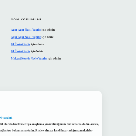
SON YORUMLAR
Agar Agar Nasıl Yapılır
için
admin
Agar Agar Nasıl Yapılır
için
Emre
10 Üssü 4 Nedir
için
admin
10 Üssü 4 Nedir
için
Nehir
Makyaj Kontür Neyle Yapılır
için
admin
 @karabul
proaktif olarak denetleme veya araştırma yükümlülüğümüz bulunmamaktadır. Ancak,
r bağlantısı bulunmamaktadır. Sitede yalnızca kendi hazırladığımız makaleler