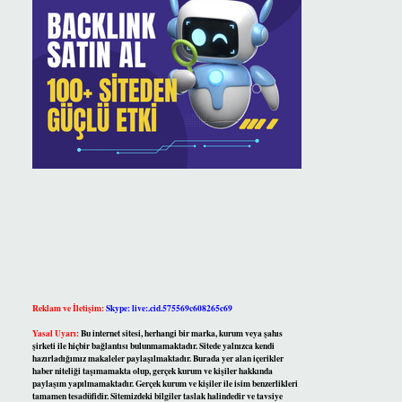
Reklam ve İletişim:
Skype: live:.cid.575569c608265c69
Yasal Uyarı:
Bu internet sitesi, herhangi bir marka, kurum veya şahıs
şirketi ile hiçbir bağlantısı bulunmamaktadır. Sitede yalnızca kendi
hazırladığımız makaleler paylaşılmaktadır. Burada yer alan içerikler
haber niteliği taşımamakta olup, gerçek kurum ve kişiler hakkında
paylaşım yapılmamaktadır. Gerçek kurum ve kişiler ile isim benzerlikleri
tamamen tesadüfidir. Sitemizdeki bilgiler taslak halindedir ve tavsiye