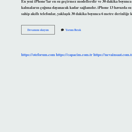
En yeni iPhone’lar en su geçirmez modellerdir ve 30 dakika boyunca 
kalmaların çoğuna dayanacak kadar sağlamdır. iPhone 13 havuzda su 
sahip akıllı telefonlar, yaklaşık 30 dakika boyunca 6 metre derinliğe
Iphone
Devamını okuyun
Yorum Bırak
13
Ile
Havuza
Girilir
Mi
https://oteforum.com
https://capacim.com.tr
https://nevainsaat.com.t