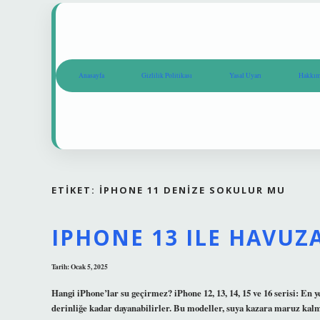
Anasayfa
Gizlilik Politikası
Yasal Uyarı
Hakkım
ETIKET:
İPHONE 11 DENIZE SOKULUR MU
IPHONE 13 ILE HAVUZA
Tarih: Ocak 5, 2025
Hangi iPhone’lar su geçirmez? iPhone 12, 13, 14, 15 ve 16 serisi: En 
derinliğe kadar dayanabilirler. Bu modeller, suya kazara maruz kalma